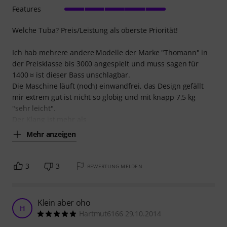
Features
Welche Tuba? Preis/Leistung als oberste Priorität!
Ich hab mehrere andere Modelle der Marke "Thomann" in
der Preisklasse bis 3000 angespielt und muss sagen für
1400 ¤ ist dieser Bass unschlagbar.
Die Maschine läuft (noch) einwandfrei, das Design gefällt
mir extrem gut ist nicht so globig und mit knapp 7,5 kg
"sehr leicht".
Der Klang ist mehr als
Mehr anzeigen
3
3
BEWERTUNG MELDEN
Klein aber oho
H
Hartmut6166 29.10.2014