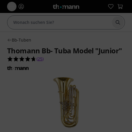
Suche 
Bb-Tuben
Thomann Bb- Tuba Model "Junior"
4.7 von 5 Sternen aus 25 Kundenbewertungen
(
25
)