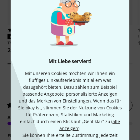
4
1
PASST GARANTIERT
PASST GARANTIERT
Thomann
Gig Bag 3/4-Tuba
Schlipf
Practice Tuba Mute -1
239 €
269 €
Mit Liebe serviert!
Mit unseren Cookies möchten wir Ihnen ein
fluffiges Einkaufserlebnis mit allem was
dazugehört bieten. Dazu zählen zum Beispiel
25
Kundenbewertungen
passende Angebote, personalisierte Anzeigen
und das Merken von Einstellungen. Wenn das für
Jetzt bewerten
4.7
/ 5
Sie okay ist, stimmen Sie der Nutzung von Cookies
für Präferenzen, Statistiken und Marketing
ANSPRACHE
einfach durch einen Klick auf „Geht klar“ zu (
alle
anzeigen
).
Sie können Ihre erteilte Zustimmung jederzeit
FEATURES