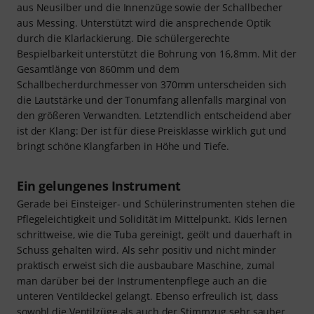
aus Neusilber und die Innenzüge sowie der Schallbecher
aus Messing. Unterstützt wird die ansprechende Optik
durch die Klarlackierung. Die schülergerechte
Bespielbarkeit unterstützt die Bohrung von 16,8mm. Mit der
Gesamtlänge von 860mm und dem
Schallbecherdurchmesser von 370mm unterscheiden sich
die Lautstärke und der Tonumfang allenfalls marginal von
den größeren Verwandten. Letztendlich entscheidend aber
ist der Klang: Der ist für diese Preisklasse wirklich gut und
bringt schöne Klangfarben in Höhe und Tiefe.
Ein gelungenes Instrument
Gerade bei Einsteiger- und Schülerinstrumenten stehen die
Pflegeleichtigkeit und Solidität im Mittelpunkt. Kids lernen
schrittweise, wie die Tuba gereinigt, geölt und dauerhaft in
Schuss gehalten wird. Als sehr positiv und nicht minder
praktisch erweist sich die ausbaubare Maschine, zumal
man darüber bei der Instrumentenpflege auch an die
unteren Ventildeckel gelangt. Ebenso erfreulich ist, dass
sowohl die Ventilzüge als auch der Stimmzug sehr sauber