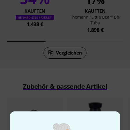
17%
KAUFTEN
KAUFTEN
Thomann "Little Bear" Bb-
GENAU DIESES PRODUKT
Tuba
1.498 €
1.898 €
Vergleichen
Zubehör & passende Artikel