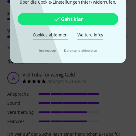
über die Cookie-Einstellungen (
hier
) widerrufen.
SOUND
Geht klar
VERARBEITUNG
Cookies ablehnen
Weitere Infos
Bewertungsrichtlinien
·
Impressum
Datenschutzhinweise
14
Rezensionen
Viel Tuba für wenig Geld
A
Anonym 15.10.2016
Ansprache
Sound
Verarbeitung
Features
Ich war auf der Suche nach einer handlichen B-Tuba für