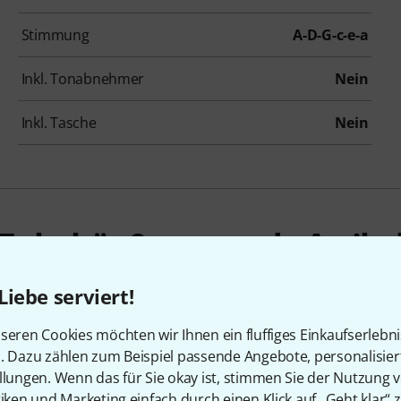
Stimmung
A-D-G-c-e-a
Inkl. Tonabnehmer
Nein
Inkl. Tasche
Nein
Zubehör & passende Artike
Liebe serviert!
seren Cookies möchten wir Ihnen ein fluffiges Einkaufserlebn
n. Dazu zählen zum Beispiel passende Angebote, personalisie
llungen. Wenn das für Sie okay ist, stimmen Sie der Nutzung 
tiken und Marketing einfach durch einen Klick auf „Geht klar“ z