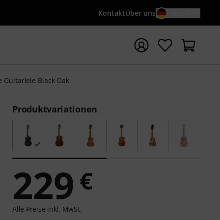
Kontakt
Über uns
DE / €
e mit Suchwort {searchTerm} starten
e Guitarlele Black Oak
Produktvariationen
229
€
Alle Preise inkl. MwSt.