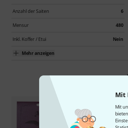
Anzahl der Saiten
6
Mensur
480
Inkl. Koffer / Etui
Nein
Mehr anzeigen
Mit 
Mit un
biete
Einste
Statis