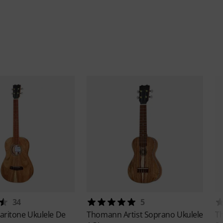
34
5
aritone Ukulele De
Thomann
Artist Soprano Ukulele
T