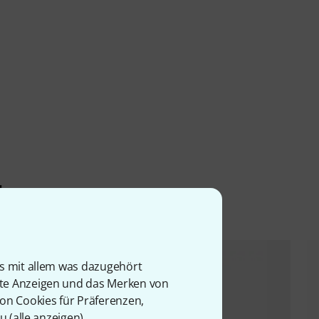
l
is mit allem was dazugehört
rte Anzeigen und das Merken von
von Cookies für Präferenzen,
u (
alle anzeigen
).