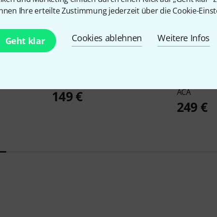
nnen Ihre erteilte Zustimmung jederzeit über die Cookie-Einst
Cookies ablehnen
Weitere Infos
Geht klar
21
arlele ACA
Thomann
Guitarlele Standard
Thomann
A
ACA
149 €
249 €