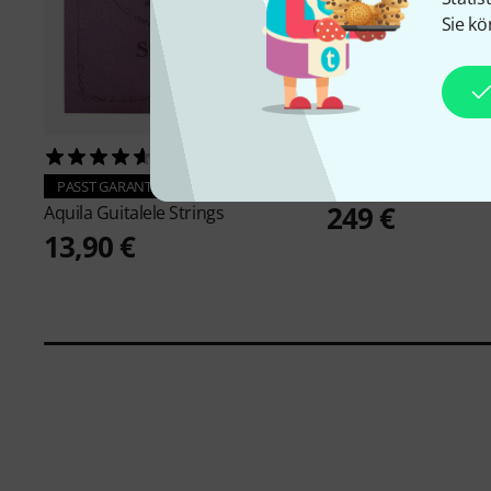
Sie kö
155
6
Thomann
Artist Guit
PASST GARANTIERT
249 €
Aquila
Guitalele Strings
13,90 €