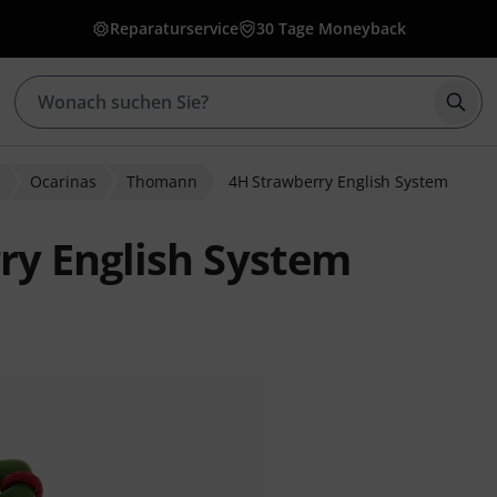
Reparaturservice
30 Tage Moneyback
Such
Ocarinas
Thomann
4H Strawberry English System
y English System
ewertungen