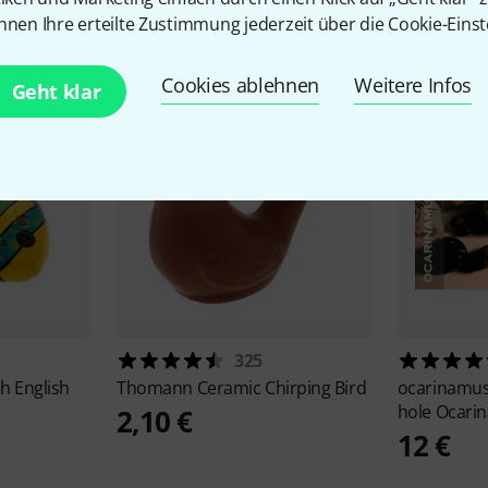
Zubehör & passende Artike
nnen Ihre erteilte Zustimmung jederzeit über die Cookie-Einst
Cookies ablehnen
Weitere Infos
Geht klar
325
sh English
Thomann
Ceramic Chirping Bird
ocarinamu
hole Ocarin
2,10 €
12 €