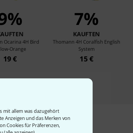
9%
7%
KAUFTEN
KAUFTEN
 Ocarina 4H Bird
Thomann 4H Coralfish English
llow-Orange
System
19 €
15 €
is mit allem was dazugehört
rte Anzeigen und das Merken von
von Cookies für Präferenzen,
u (
alle anzeigen
).