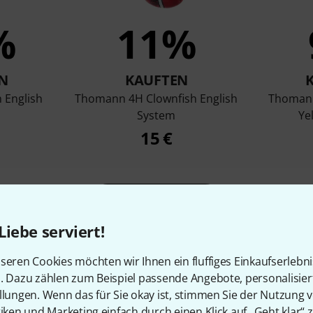
%
11%
N
KAUFTEN
 English
Thomann 4H Clownfish English
Thomann
System
Ye
15 €
Vergleichen
Liebe serviert!
seren Cookies möchten wir Ihnen ein fluffiges Einkaufserlebn
n. Dazu zählen zum Beispiel passende Angebote, personalisie
llungen. Wenn das für Sie okay ist, stimmen Sie der Nutzung 
tiken und Marketing einfach durch einen Klick auf „Geht klar“ z