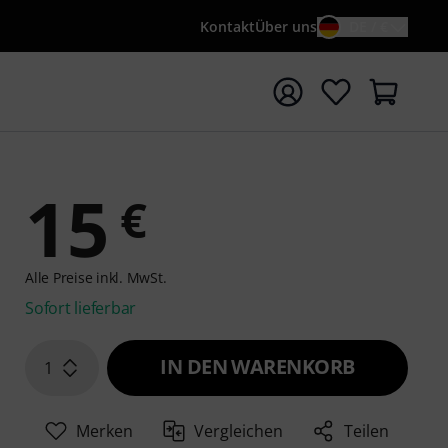
Kontakt
Über uns
DE / €
e mit Suchwort {searchTerm} starten
15
€
Alle Preise inkl. MwSt.
Sofort lieferbar
IN DEN WARENKORB
1
Merken
Vergleichen
Teilen