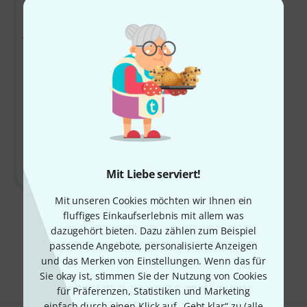
Thomann Orchestra Music
Stand
7928
4.5 von 5 Sternen aus 7928 Kundenbewertunge
21 €
Sofort lieferbar
Mit Liebe serviert!
Mit unseren Cookies möchten wir Ihnen ein
* Alle Preise inkl. MwSt. zzgl.
Versandkosten
. Ab 29 € versenden
fluffiges Einkaufserlebnis mit allem was
wir versandkostenfrei. Angebote solange der Vorrat reicht. Für
dazugehört bieten. Dazu zählen zum Beispiel
Druckfehler und Irrtümer wird keine Haftung übernommen. Die
passende Angebote, personalisierte Anzeigen
Rechnung wird in EUR ausgestellt.
und das Merken von Einstellungen. Wenn das für
Sie okay ist, stimmen Sie der Nutzung von Cookies
für Präferenzen, Statistiken und Marketing
einfach durch einen Klick auf „Geht klar“ zu (
alle