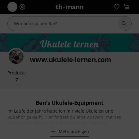
Suche 
www.ukulele-lernen.com
Produkte
7
Ben's Ukulele-Equipment
Im Laufe der Jahre habe ich mir viele Ukulelen und
Zubehör gekauft. Hier findest du eine Auswahl meines
Equipments. Die Instrumente kann ich allesamt
Mehr anzeigen