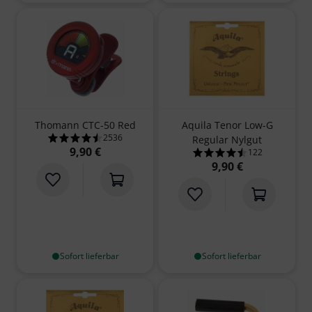
Thomann CTC-50 Red
Aquila Tenor Low-G
2536
Regular Nylgut
4.5 von 5 Sternen aus 2536 Kundenbewertunge
9,90 €
122
4.5 von 5 Sterne
9,90 €
Sofort lieferbar
Sofort lieferbar