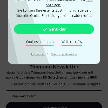
anzeigen
).
Gefällt Ihnen, was Sie sehen?
Sie können Ihre erteilte Zustimmung jederzeit
über die Cookie-Einstellungen (
hier
) widerrufen.
Teilen
Hilfe & Feedback
Geht klar
Cookies ablehnen
Weitere Infos
·
Impressum
Datenschutzhinweise
Thomann Newsletter
Abonniere den Thomann Newsletter und gewinne mit
etwas Glück einen von
50 Gutscheinen
über jeweils
50€
!
Inspirierende Beiträge
Deals
Thomann Insights
E-Mail-Adresse
*
Jetzt anmelden