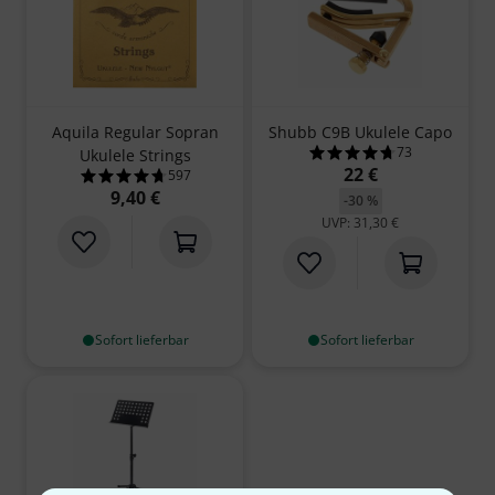
Aquila Regular Sopran
Shubb C9B Ukulele Capo
73
Ukulele Strings
4.7 von 5 Sterne
22 €
597
4.7 von 5 Sternen aus 597 Kundenbewertungen
9,40 €
-30 %
UVP: 31,30 €
Sofort lieferbar
Sofort lieferbar