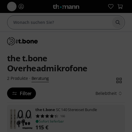
Suche 
the t.bone
Overheadmikrofone
Beratung
2
Produkte
·
Filter
Beliebtheit
the t.bone
SC 140 Stereoset Bundle
166
Sofort lieferbar
115
€