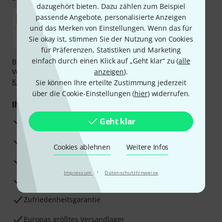
dazugehört bieten. Dazu zählen zum Beispiel
passende Angebote, personalisierte Anzeigen
und das Merken von Einstellungen. Wenn das für
Sie okay ist, stimmen Sie der Nutzung von Cookies
für Präferenzen, Statistiken und Marketing
einfach durch einen Klick auf „Geht klar“ zu (
alle
Bezahlen Sie vertraulich und sicher per Nachnahme,
Vorkasse, PayPal, Amazon Pay,
anzeigen
Klarna Sofort bezahlen
).
,
Klarna Ratenzahlung
oder Kreditkarte.
Sie können Ihre erteilte Zustimmung jederzeit
über die Cookie-Einstellungen (
hier
) widerrufen.
Ihre Vorteile
3 Jahre Thomann Garantie
Geht klar
30 Tage Money-Back-Garantie
Cookies ablehnen
Weitere Infos
Reparaturservice
·
Impressum
Datenschutzhinweise
Beratung durch Fachexperten
Zufriedenheitsgarantie
Europas größtes Versandlager