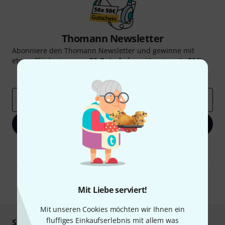
Thomann Newsletter
Abonniere den Thomann Newsletter und gewinne mit
etwas Glück einen von
50 Gutscheinen
über jeweils
50€
!
Inspirierende Beiträge
Deals
Thomann Insights
E-Mail-Adresse
*
Jetzt anmelden
Mit Klick auf „Jetzt anmelden“ stimmen Sie dem Erhalt von E-Mail-
Werbung und einer Messung des E-Mail-Nutzungsverhaltens zu. Die
Abmeldung ist jederzeit möglich. Weitere Informationen finden Sie in
unseren
Datenschutzhinweisen
.
* Pflichtfeld
Mit Liebe serviert!
Mit unseren Cookies möchten wir Ihnen ein
fluffiges Einkaufserlebnis mit allem was
Sicher einkaufen & bezahlen