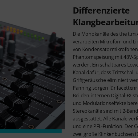
Differenzierte
Klangbearbeitu
Die Monokanäle des the t.mi
verarbeiten Mikrofon- und Lin
von Kondensatormikrofonen 
Phantomspeisung mit 48V-Sp
werden. Ein schaltbares Lowcu
Kanal dafür, dass Trittschall
Griffgeräusche eliminiert w
Panning sorgen für facettenr
Bei den internen Digital-FX 
und Modulationseffekte berei
Stereokanäle sind mit 2-Ban
ausgestattet. Alle Kanäle ve
und eine PFL-Funktion. Der 
zwei große Klinkenbuchsen f