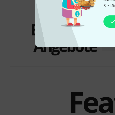
Sie kö
Bundles &
Angebote
Fea