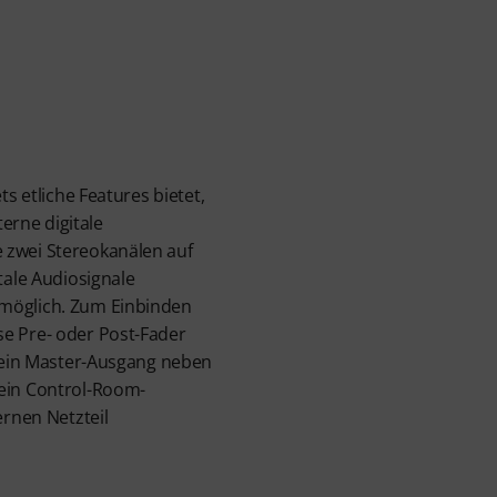
s etliche Features bietet,
terne digitale
 zwei Stereokanälen auf
tale Audiosignale
 möglich. Zum Einbinden
se Pre- oder Post-Fader
 sein Master-Ausgang neben
 ein Control-Room-
ernen Netzteil