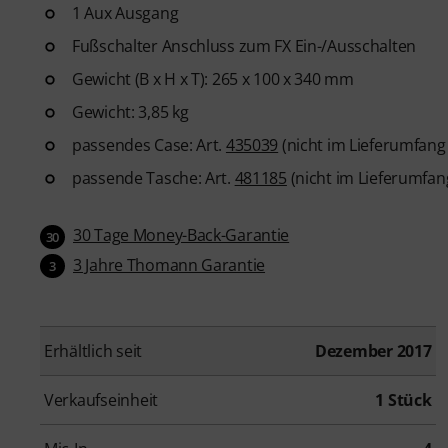
1 Aux Ausgang
Fußschalter Anschluss zum FX Ein-/Ausschalten
Gewicht (B x H x T): 265 x 100 x 340 mm
Gewicht: 3,85 kg
passendes Case: Art.
435039
(nicht im Lieferumfang
passende Tasche: Art.
481185
(nicht im Lieferumfan
30 Tage Money-Back-Garantie
30
3 Jahre Thomann Garantie
3
Erhältlich seit
Dezember 2017
Verkaufseinheit
1 Stück