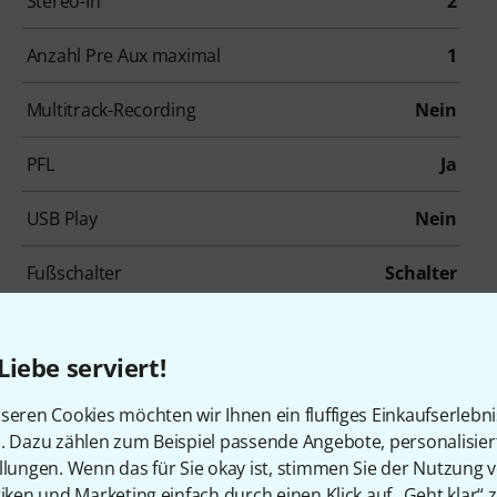
Stereo-In
2
Anzahl Pre Aux maximal
1
Multitrack-Recording
Nein
PFL
Ja
USB Play
Nein
Fußschalter
Schalter
Zonen
0
Liebe serviert!
seren Cookies möchten wir Ihnen ein fluffiges Einkaufserlebn
n. Dazu zählen zum Beispiel passende Angebote, personalisie
llungen. Wenn das für Sie okay ist, stimmen Sie der Nutzung 
tiken und Marketing einfach durch einen Klick auf „Geht klar“ z