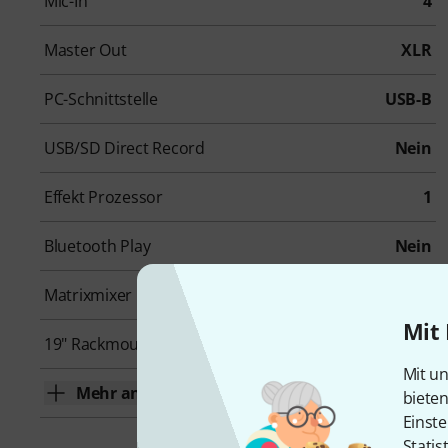
Mic-In
4
Master Out
XLR
PC-Schnittstelle
USB-B
USB/SD Direct Record
Nein
Effekt Prozessor
1
Bluetooth Play
Nein
Matrixmixer
Nein
Mit 
19" Rackmount
Nein
Mit un
Mehr anzeigen
biete
Einste
Statis