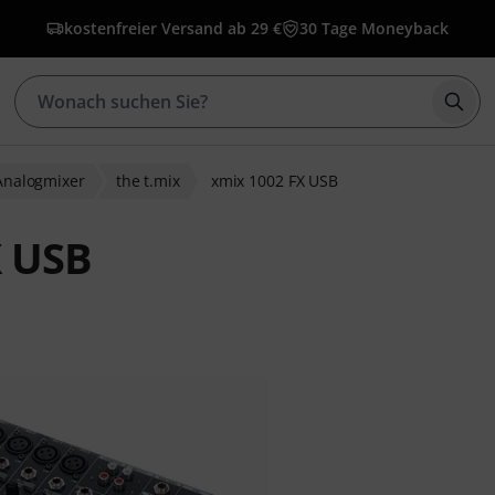
kostenfreier Versand ab 29 €
30 Tage Moneyback
Such
Analogmixer
the t.mix
xmix 1002 FX USB
X USB
bewertungen