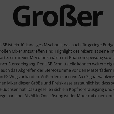
Großer
USB ist ein 10-kanaliges Mischpult, das auch für geringe Budget
oßen Mixer anzutreffen sind. Highlight des Mixers ist seine in
artet er mit vier Mikrofonkanälen mit Phantomspeisung sowie
inch-Stereoeingang. Per USB-Schnittstelle können weitere digi
st auch das Abgreifen der Stereosumme vor den Masterfadern
 ein FX-Weg vorhanden. Außerdem kann ein Aux-Signal wahlwei
nen Mixer dieser Größe und Preisklasse erstaunlich ist, dass
LR-Buchsen hat. Dazu gesellen sich ein Kopfhörerausgang und
elbar sind. Als All-In-One-Lösung ist der Mixer mit einem int