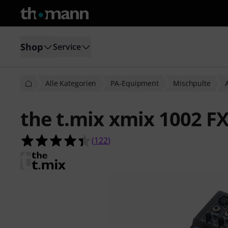
Shop
Service
Alle Kategorien
PA-Equipment
Mischpulte
the t.mix xmix 1002 F
4.4 von 5 Sternen aus 122 Kunden
(
122
)