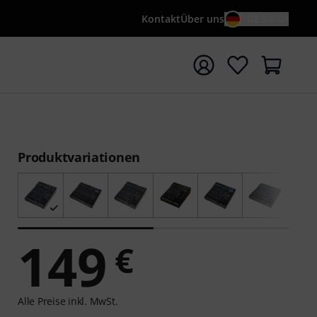
Kontakt
Über uns
DE / €
e mit Suchwort {searchTerm} starten
Produktvariationen
149
€
Alle Preise inkl. MwSt.