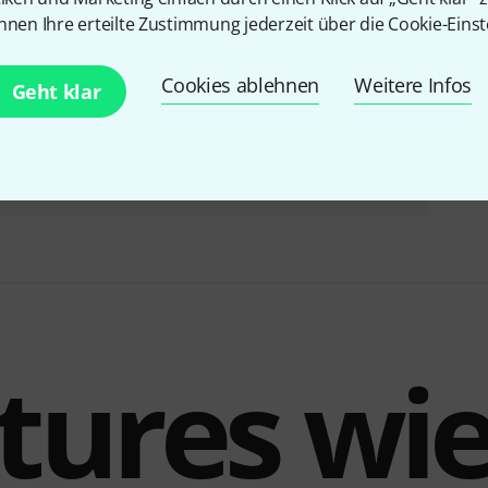
nnen Ihre erteilte Zustimmung jederzeit über die Cookie-Einst
Cookies ablehnen
Weitere Infos
Geht klar
the t.mix xmix 1002 FX USB B-Stock
Ggf. mit leichten Gebrauchsspuren
139 €
tures wie