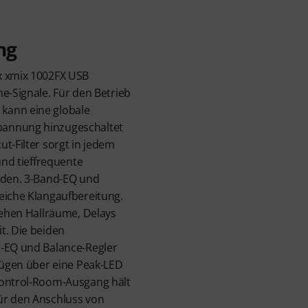
ng
x xmix 1002FX USB
e-Signale. Für den Betrieb
kann eine globale
annung hinzugeschaltet
t-Filter sorgt in jedem
 und tieffrequente
erden. 3-Band-EQ und
eiche Klangaufbereitung.
stehen Hallräume, Delays
t. Die beiden
d-EQ und Balance-Regler
rfügen über eine Peak-LED
Control-Room-Ausgang hält
ür den Anschluss von