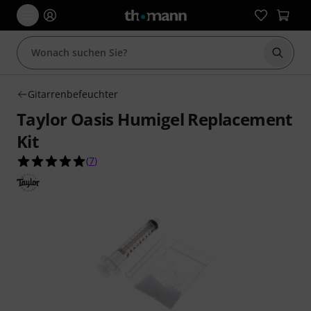
Suche 
Gitarrenbefeuchter
Taylor Oasis Humigel Replacement
Kit
5.0 von 5 Sternen aus 7 Kundenbewertungen
(
7
)