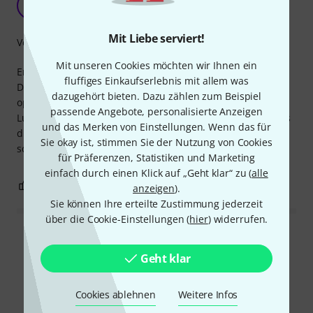
IB
Irish bouzouki 09.04.2021
Mit Liebe serviert!
Verarbeitung
Mit unseren Cookies möchten wir Ihnen ein
Enthält genug, um den Oasis-Luftbefeuchter ein halbes
fluffiges Einkaufserlebnis mit allem was
Dutzend Mal mit Gelsalz nachzufüllen und ihn so in
dazugehört bieten. Dazu zählen zum Beispiel
optimalem Zustand zu halten. Ich verwende diesen
passende Angebote, personalisierte Anzeigen
Luftbefeuchter seit einigen Jahren, um zu verhindern, dass
und das Merken von Einstellungen. Wenn das für
die leicht gewölbte Resonanzdecke einer irischen Bouzouki
Sie okay ist, stimmen Sie der Nutzung von Cookies
schrumpft.
für Präferenzen, Statistiken und Marketing
einfach durch einen Klick auf „Geht klar“ zu (
alle
0
0
BEWERTUNG MELDEN
anzeigen
).
Sie können Ihre erteilte Zustimmung jederzeit
über die Cookie-Einstellungen (
hier
) widerrufen.
Alle Bewertungen lesen
Geht klar
Cookies ablehnen
Weitere Infos
Alternativen vergleichen