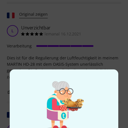
Original zeigen
Unverzichtbar
L
lemanal 16.12.2021
Verarbeitung
Dies ist für die Regulierung der Luftfeuchtigkeit in meinem
MARTIN HD-28 mit dem OASIS-System unerlässlich
geworden. Die Packung ist vollständig und ermöglicht
zahlreiche Nachfüllungen.
0
0
BEWERTUNG MELDEN
Original zeigen
Zur Wartung des Oasis Luftbefeuchters