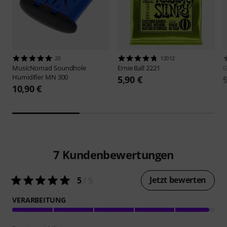
25
12012
MusicNomad
Soundhole
Ernie Ball
2221
Humidifier MN 300
5,90 €
10,90 €
7
Kundenbewertungen
Jetzt bewerten
5
/ 5
VERARBEITUNG