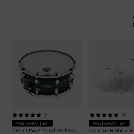
7
47
PASST GARANTIERT
PASST GARANTIERT
Tama
14"x6,5" Starcl. Perform. -
Evans
G2 Fusion 2 Se