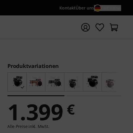
Kontakt
Über uns
DE / €
e mit Suchwort {searchTerm} starten
Produktvariationen
1.399
€
Alle Preise inkl. MwSt.