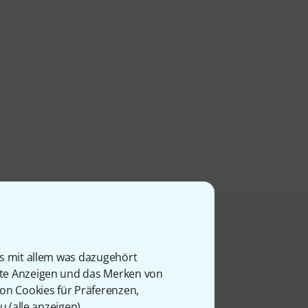
t angesehen haben
is mit allem was dazugehört
rte Anzeigen und das Merken von
von Cookies für Präferenzen,
u (
alle anzeigen
).