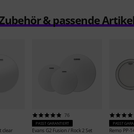
Zubehör & passende Artike
76
PASST GARANTIERT
PASST GARA
t clear
Evans
G2 Fusion / Rock 2 Set
Remo
PP-14