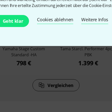
nnen Ihre erteilte Zustimmung jederzeit über die Cookie-Einst
Cookies ablehnen
Weitere Infos
Geht klar
7%
6%
KAUFTEN
KAUFTEN
Yamaha Stage Custom
Tama Starcl. Performer 4pc
Standard -HA
PBK
798 €
1.399 €
Vergleichen