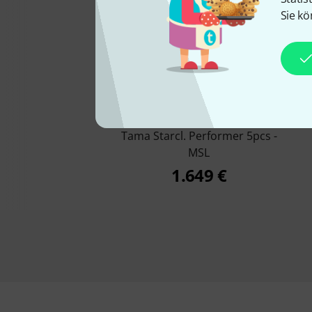
Sie kö
19%
KAUFTEN
Tama Starcl. Performer 5pcs -
MSL
1.649 €