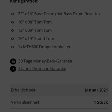
Konfiguration:
22" x 16" Bass Drum (mit Bass Drum Rosette)
10" x 08" Tom Tom
12" x 09" Tom Tom
16" x 14" Stand Tom
1x MTH800 Doppeltomhalter
30 Tage Money-Back-Garantie
30
3 Jahre Thomann Garantie
3
Erhältlich seit
Januar 2021
Verkaufseinheit
1 Stück