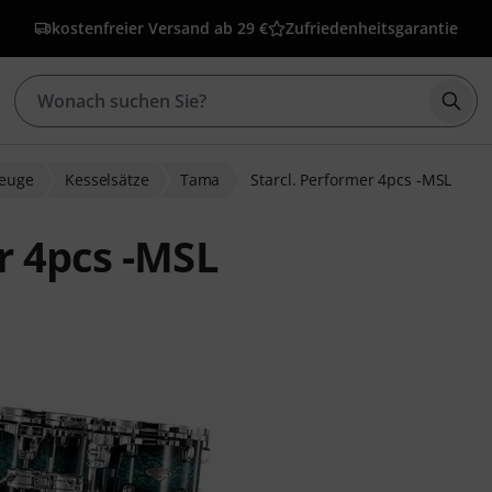
kostenfreier Versand ab 29 €
Zufriedenheitsgarantie
Such
zeuge
Kesselsätze
Tama
Starcl. Performer 4pcs -MSL
r 4pcs -MSL
wertungen