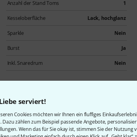
Anzahl der Stand Toms
1
Kesseloberfläche
Lack, hochglanz
Sparkle
Nein
Burst
Ja
Inkl. Snaredrum
Nein
Liebe serviert!
en, die sich dieses Produk
seren Cookies möchten wir Ihnen ein fluffiges Einkaufserlebn
n. Dazu zählen zum Beispiel passende Angebote, personalisie
llungen. Wenn das für Sie okay ist, stimmen Sie der Nutzung 
tiken und Marketing einfach durch einen Klick auf „Geht klar“ z