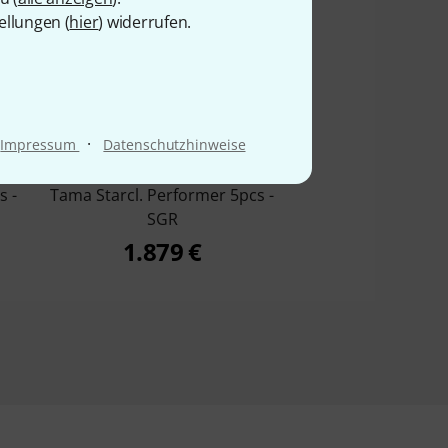
ellungen (
hier
) widerrufen.
6%
·
Impressum
Datenschutzhinweise
KAUFTEN
s -
Tama Starcl. Performer 5pcs -
SGR
1.879 €