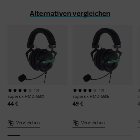
Alternativen vergleichen
104
108
Superlux
HMD-660X
Superlux
HMD-660E
S
44 €
49 €
Vergleichen
Vergleichen