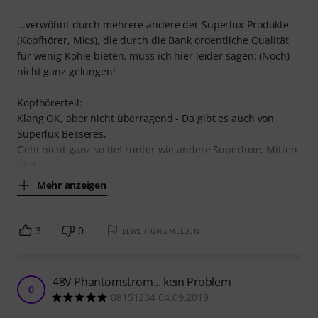
...verwöhnt durch mehrere andere der Superlux-Produkte
(Kopfhörer, Mics), die durch die Bank ordentliche Qualität
für wenig Kohle bieten, muss ich hier leider sagen: (Noch)
nicht ganz gelungen!
Kopfhörerteil:
Klang OK, aber nicht überragend - Da gibt es auch von
Superlux Besseres.
Geht nicht ganz so tief runter wie andere Superluxe, Mitten
und
Mehr anzeigen
3
0
BEWERTUNG MELDEN
48V Phantomstrom... kein Problem
0
08151234 04.09.2019