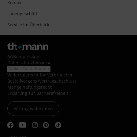
Kontakt
Ladengeschäft
Service im Überblick
AGB
/
Impressum
Datenschutzhinweise
Cookie-Einstellungen
Widerrufsrecht für Verbraucher
Bestellvorgang/Vertragsabschluss
Mängelhaftungsrecht
Erklärung zur Barrierefreiheit
Vertrag widerrufen