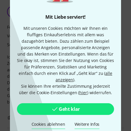
Erden sonst brummt es.
E
Elmo83 16.05.2020
Mit Liebe serviert!
Features
Mit unseren Cookies möchten wir Ihnen ein
fluffiges Einkaufserlebnis mit allem was
Verarbeitung
dazugehört bieten. Dazu zählen zum Beispiel
Sound
passende Angebote, personalisierte Anzeigen
und das Merken von Einstellungen. Wenn das für
Ich nutze das Mikro mit 12V Phantomspeisung an einem
Sie okay ist, stimmen Sie der Nutzung von Cookies
Zoom H6. Funktioniert super. Ich bin mit dem Sound,
für Präferenzen, Statistiken und Marketing
angesichts der Preisklasse, äußerst zufrieden. Sobald ich
einfach durch einen Klick auf „Geht klar“ zu (
alle
das H6 als USB-Interface nutze brummt es aber gehörig.
anzeigen
).
Das Probleme habe ich auch bei anderen Interfaces. Habe
Sie können Ihre erteilte Zustimmung jederzeit
dann im Internet eine Lösung recherchiert die ganze
über die Cookie-Einstellungen (
hier
) widerrufen.
Geschichte zu erden. Seither brummt nichts mehr und ich
bin happy.
Geht klar
3
0
BEWERTUNG MELDEN
Cookies ablehnen
Weitere Infos