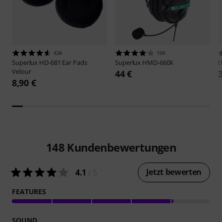
434
104
Superlux
HD-681 Ear Pads
Superlux
HMD-660X
t
Velour
44 €
8,90 €
148
Kundenbewertungen
Jetzt bewerten
4.1
/ 5
FEATURES
SOUND