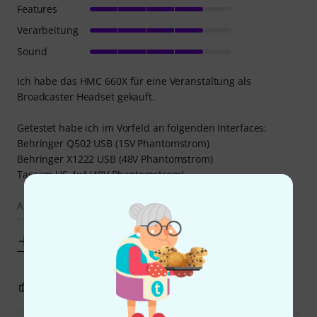
Features
Verarbeitung
Sound
Ich habe das HMC 660X für eine Veranstaltung als
Broadcaster Headset gekauft.
Getestet habe ich im Vorfeld an folgenden Interfaces:
Behringer Q502 USB (15V Phantomstrom)
Behringer X1222 USB (48V Phantomstrom)
Tascam US 4x4 (48V Phantomstrom)
An alln Interfaces habe ich einen sauberen Klang ohne
Störgeräusche hinbekommen. Scheinbar
Mehr anzeigen
4
0
BEWERTUNG MELDEN