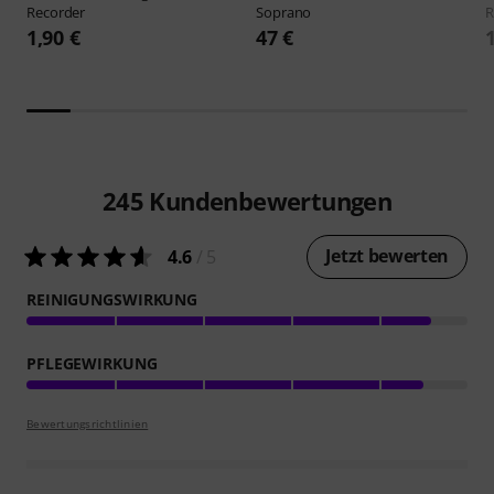
Recorder
Soprano
R
1,90 €
47 €
245
Kundenbewertungen
Jetzt bewerten
4.6
/ 5
REINIGUNGSWIRKUNG
PFLEGEWIRKUNG
Bewertungsrichtlinien