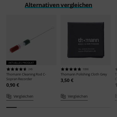
Alternativen vergleichen
AKTUELLES PRODUKT
245
1098
Thomann
Cleaning Rod C-
Thomann
Polishing Cloth Grey
Sopran Recorder
C
3,50 €
0,90 €
Vergleichen
Vergleichen