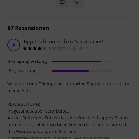
Markieren Sie diese Zusammenfassung
Markieren Sie diese Zusammen
87
Rezensionen
Tipp: Draht umwickeln. Sonst super!
A
Anonym 15.03.2017
Reinigungswirkung
Pflegewirkung
Verwende den Flötenputzer für meine Sopran und auch für
meine Altflöte.
VERARBEITUNG:
Insgesamt sauber verarbeitet.
An der Spitze des Putzers ist eine Kunststoffkappe - Schutz
für die Flöte, sollte man beim Putzen doch einmal am Ende
des Windkanals angestoßen sein.
Metallstiel ist nicht zu biegsam, was ich gut finde.