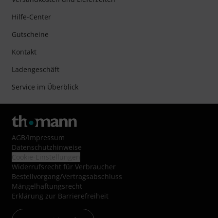
Hilfe-Center
Gutscheine
Kontakt
Ladengeschäft
Service im Überblick
AGB
/
Impressum
Datenschutzhinweise
Cookie-Einstellungen
Widerrufsrecht für Verbraucher
Bestellvorgang/Vertragsabschluss
Mängelhaftungsrecht
Erklärung zur Barrierefreiheit