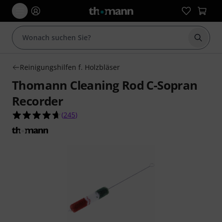
Suche 
Reinigungshilfen f. Holzbläser
Thomann Cleaning Rod C-Sopran
Recorder
4.6 von 5 Sternen aus 245 Kundenbewertungen
(
245
)