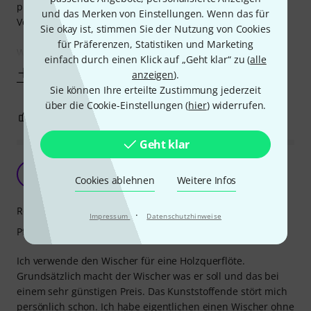
problematisch, Gefahr der Selbstenzündung bei der
und das Merken von Einstellungen. Wenn das für
Verwendung von Leinöl).
Sie okay ist, stimmen Sie der Nutzung von Cookies
für Präferenzen, Statistiken und Marketing
Was mir nicht
einfach durch einen Klick auf „Geht klar“ zu (
alle
Mehr anzeigen
anzeigen
).
Sie können Ihre erteilte Zustimmung jederzeit
über die Cookie-Einstellungen (
hier
) widerrufen.
0
0
BEWERTUNG MELDEN
Geht klar
Empfehlung mit Einschränkungen
G
Cookies ablehnen
Weitere Infos
Greeneyed 16.02.2021
Reinigungswirkung
·
Impressum
Datenschutzhinweise
Pflegewirkung
Ich verwende den Wischer für eine Holzquerflöte.
Grundsätzlich macht der Wischer was er soll und das bei
einem sehr günstigen Preis. Das Kunststoffende stört mich
persönlich schon. Ich habe eigentlichen einen Wischer ohne