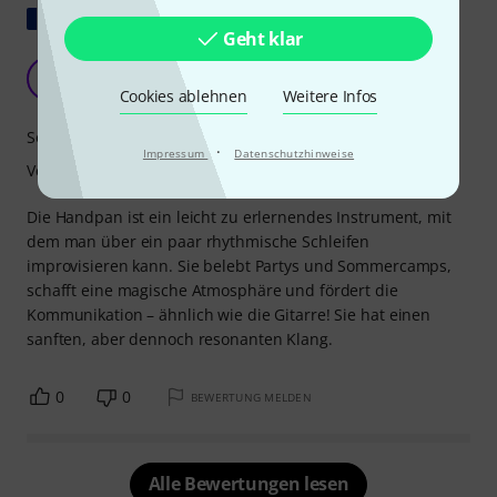
Original zeigen
Geht klar
Sanftmut, Rhythmus und Poesie
B
Birgit30 08.07.2026
Cookies ablehnen
Weitere Infos
Sound
·
Impressum
Datenschutzhinweise
Verarbeitung
Die Handpan ist ein leicht zu erlernendes Instrument, mit
dem man über ein paar rhythmische Schleifen
improvisieren kann. Sie belebt Partys und Sommercamps,
schafft eine magische Atmosphäre und fördert die
Kommunikation – ähnlich wie die Gitarre! Sie hat einen
sanften, aber dennoch resonanten Klang.
0
0
BEWERTUNG MELDEN
Alle Bewertungen lesen