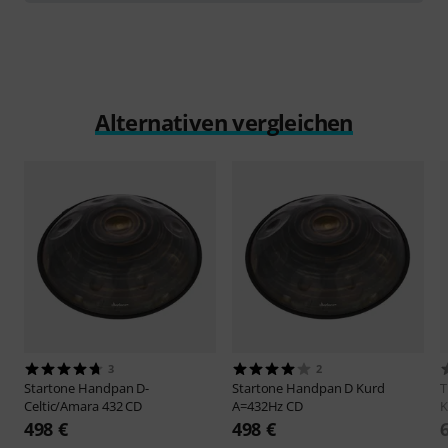
Alternativen vergleichen
3
2
Startone
Handpan D-
Startone
Handpan D Kurd
Celtic/Amara 432 CD
A=432Hz CD
K
498 €
498 €