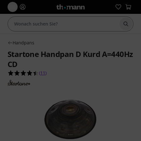
Suche 
Handpans
Startone Handpan D Kurd A=440Hz
CD
4.5 von 5 Sternen aus 11 Kundenbewertungen
(
11
)