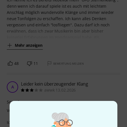
denn wenn ich darauf spiele ist es auch mit leichtem
Anschlag möglich wundervolle Klänge und immer wieder
neue Tonfolgen zu erschaffen. Ich kann alles Denken
vergessen und einfach "losfliegen". Dazu darf ich noch
erwähnen, dass ich zwar Musikerin bin aber bisher
keinerlei Erfahrungen im Handpanspiel habe. Als
Mehr anzeigen
48
11
BEWERTUNG MELDEN
Leider kein überzeugender Klang
A
awwk 13.02.2026
Sound
Verarbeitung
Ich besitze schon seit langem eine Handpan von Sela.