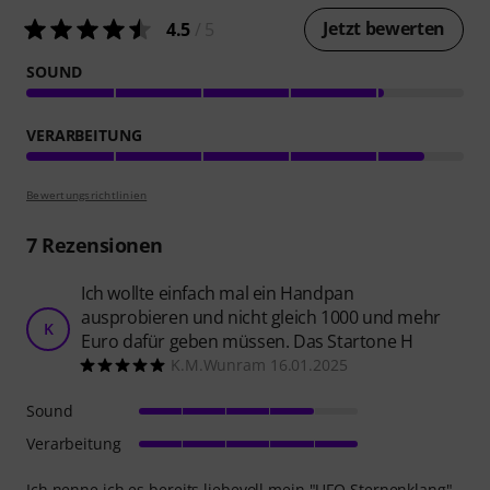
Jetzt bewerten
4.5
/ 5
SOUND
VERARBEITUNG
Bewertungsrichtlinien
7
Rezensionen
Ich wollte einfach mal ein Handpan
ausprobieren und nicht gleich 1000 und mehr
K
Euro dafür geben müssen. Das Startone H
K.M.Wunram 16.01.2025
Sound
Verarbeitung
Ich nenne ich es bereits liebevoll mein "UFO Sternenklang",