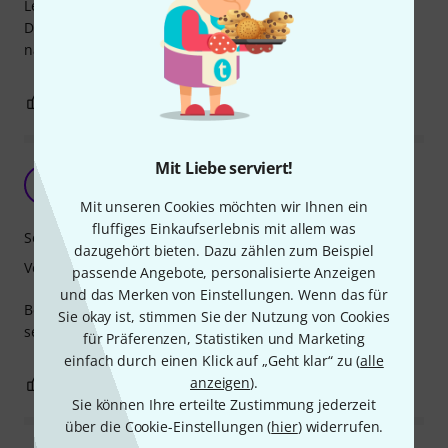
Leider kann diese günstige Handpan dort nicht mithalten.
Der Klang ist etwas blechern und sie klingt nicht so lange
nach.
3
2
BEWERTUNG MELDEN
Mit Liebe serviert!
Entspannung pur
A
Angie-1 04.06.2026
Mit unseren Cookies möchten wir Ihnen ein
fluffiges Einkaufserlebnis mit allem was
Sound
dazugehört bieten. Dazu zählen zum Beispiel
Verarbeitung
passende Angebote, personalisierte Anzeigen
und das Merken von Einstellungen. Wenn das für
Benutze sie für Entspannung in einem Pflegestift. Kommt
Sie okay ist, stimmen Sie der Nutzung von Cookies
sehr gut an.
für Präferenzen, Statistiken und Marketing
einfach durch einen Klick auf „Geht klar“ zu (
alle
anzeigen
).
0
0
BEWERTUNG MELDEN
Sie können Ihre erteilte Zustimmung jederzeit
über die Cookie-Einstellungen (
hier
) widerrufen.