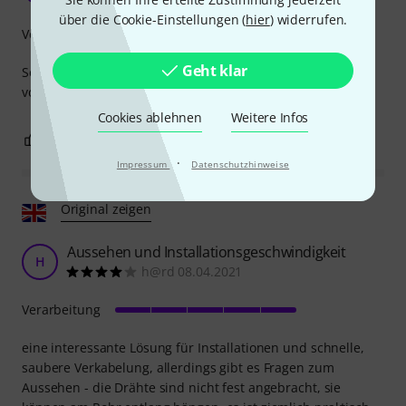
über die Cookie-Einstellungen (
hier
) widerrufen.
Verarbeitung
Geht klar
Sehr praktisch und eine große Hilfe bei der Organisation
von Kabeln im Fachwerk.
Cookies ablehnen
Weitere Infos
0
0
BEWERTUNG MELDEN
·
Impressum
Datenschutzhinweise
Original zeigen
Aussehen und Installationsgeschwindigkeit
H
h@rd 08.04.2021
Verarbeitung
eine interessante Lösung für Installationen und schnelle,
saubere Verkabelung, allerdings gibt es Fragen zum
Aussehen - die Drähte sind nicht fest angebracht, sie