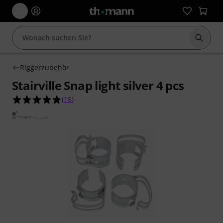
Suche 
Riggerzubehör
Stairville Snap light silver 4 pcs
4.8 von 5 Sternen aus 15 Kundenbewertungen
(
15
)