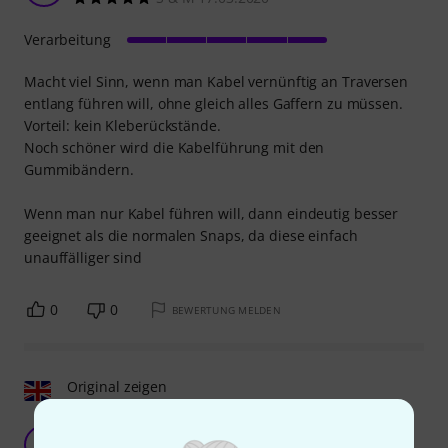
Verarbeitung
Macht viel Sinn, wenn man Kabel vernünftig an Traversen
entlang führen will, ohne gleich alles Gaffern zu müssen.
Vorteil: kein Kleberückstände.
Noch schöner wird die Kabelführung mit den
Gummibändern.
Wenn man nur Kabel führen will, dann eindeutig besser
geeignet als die normalen Snaps, da diese einfach
unauffälliger sind
0
0
BEWERTUNG MELDEN
Original zeigen
Kabelmanagement
A