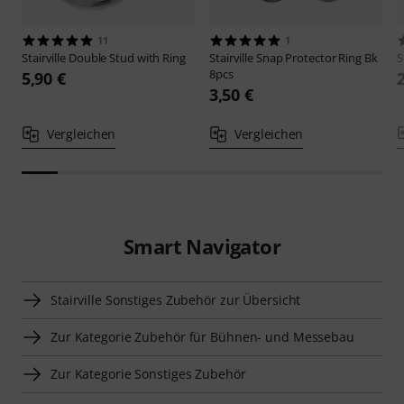
11
1
Stairville
Double Stud with Ring
Stairville
Snap Protector Ring Bk
S
8pcs
5,90 €
3,50 €
Vergleichen
Vergleichen
Smart Navigator
Stairville Sonstiges Zubehör zur Übersicht
Zur Kategorie Zubehör für Bühnen- und Messebau
Zur Kategorie Sonstiges Zubehör