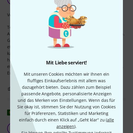
And.M. 01.08.2018
Verarbeitung
Tolles Konzept, weniger Klebeband zum
Aufhängen/Verwalten/Aufräumen von Kabeln an Traversen.
Gute Verarbeitungsqualität, aber die Materialien könnten
etwas robuster sein. Bis jetzt ist noch keines
kaputtgegangen, aber ich glaube nicht, dass sie sehr lange
halten werden. Alles in allem ist es angesichts des Preises
Mit Liebe serviert!
eine sehr gute Lösung für ein manchmal nerviges Problem.
Empfehlenswert.
Mit unseren Cookies möchten wir Ihnen ein
fluffiges Einkaufserlebnis mit allem was
dazugehört bieten. Dazu zählen zum Beispiel
0
0
BEWERTUNG MELDEN
passende Angebote, personalisierte Anzeigen
und das Merken von Einstellungen. Wenn das für
Sie okay ist, stimmen Sie der Nutzung von Cookies
Original zeigen
für Präferenzen, Statistiken und Marketing
einfach durch einen Klick auf „Geht klar“ zu (
alle
Praktisch und unverzichtbar
anzeigen
).
L
Luismigpt 07.12.2017
Sie können Ihre erteilte Zustimmung jederzeit