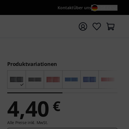
Kontakt
Über uns
DE / €
e mit Suchwort {searchTerm} starten
Produktvariationen
4,40
€
Alle Preise inkl. MwSt.