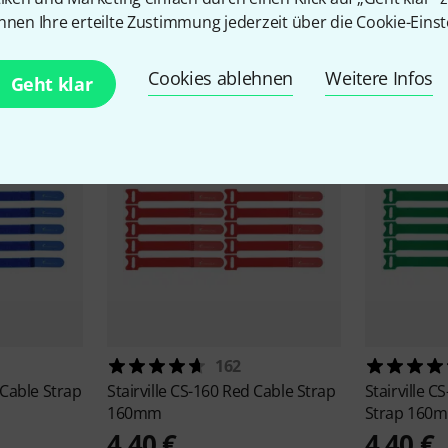
nnen Ihre erteilte Zustimmung jederzeit über die Cookie-Einst
Zubehör & passende Artike
Cookies ablehnen
Weitere Infos
Geht klar
162
 Cable Strap
Stairville
CS-160 Red Cable Strap
Stairville
CS
160mm
Strap 160
4,40 €
4,40 €