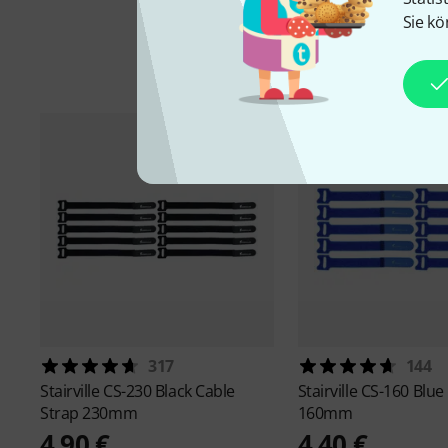
Sie kö
317
144
Stairville
CS-230 Black Cable
Stairville
CS-160 Blue
Strap 230mm
160mm
4,90 €
4,40 €