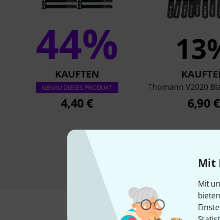
44%
13
KAUFTEN
KAUFTE
Thomann V2020 Bla
GENAU DIESES PRODUKT
4,40 €
6,90 €
Mit 
Mit un
biete
Einste
Statis