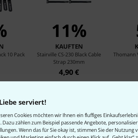
%
11%
N
KAUFTEN
ck 10 Pack
Stairville CS-230 Black Cable
Thomann V
Strap 230mm
4,90 €
Vergleichen
Liebe serviert!
seren Cookies möchten wir Ihnen ein fluffiges Einkaufserlebn
n. Dazu zählen zum Beispiel passende Angebote, personalisie
llungen. Wenn das für Sie okay ist, stimmen Sie der Nutzung 
tiken und Marketing einfach durch einen Klick auf „Geht klar“ z