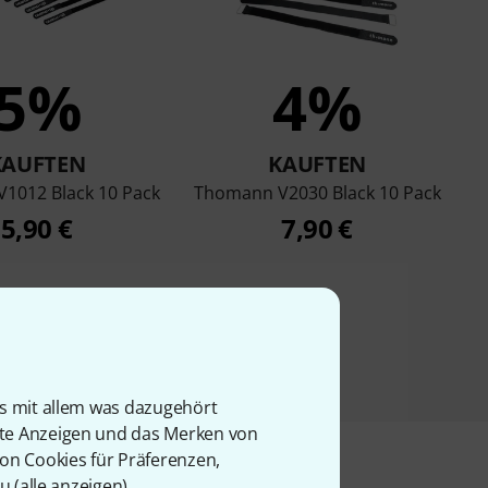
5%
4%
KAUFTEN
KAUFTEN
1012 Black 10 Pack
Thomann V2030 Black 10 Pack
5,90 €
7,90 €
is mit allem was dazugehört
rte Anzeigen und das Merken von
von Cookies für Präferenzen,
u (
alle anzeigen
).