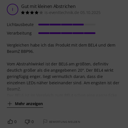
Gut mit kleinen Abstrichen
I
is-eventtechnik.de 05.10.2025
Lichtausbeute
Verarbeitung
Vergleichen habe ich das Produkt mit dem BEL4 und dem
BeamZ BBP96.
Vom Abstrahlwinkel ist der BEL6 am größten, definitiv
deutlich größer als die angegebenen 20°. Der BEL4 wirkt
geringfügig enger, liegt vermutlich daran, dass die
einzelnen LEDs näher beieinander sind. Am engsten ist der
BeamZ.
Der BEL6 ist im Vergleich zum BEL4 schon eine ganze Ecke
Mehr anzeigen
0
0
BEWERTUNG MELDEN