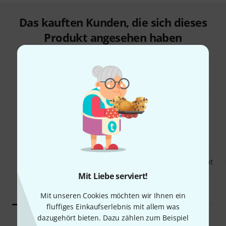
Das kauften Kunden, die sich dieses
Produkt angesehen haben
51%
13%
KAUFTEN
KAUFTEN
Stairville BEL4 Battery Event
GENAU DIESES PRODUKT
Light 4x15W
299 €
Mit Liebe serviert!
259 €
Mit unseren Cookies möchten wir Ihnen ein
fluffiges Einkaufserlebnis mit allem was
dazugehört bieten. Dazu zählen zum Beispiel
Vergleichen