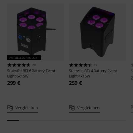
AKTUELLES PRODUKT
20
17
Stairville
BEL6 Battery Event
Stairville
BEL4 Battery Event
S
Light 6x15W
Light 4x15W
299 €
259 €
Vergleichen
Vergleichen