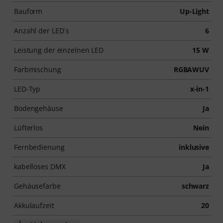
Bauform
Up-Light
Anzahl der LED´s
6
Leistung der einzelnen LED
15 W
Farbmischung
RGBAWUV
LED-Typ
x-in-1
Bodengehäuse
Ja
Lüfterlos
Nein
Fernbedienung
inklusive
kabelloses DMX
Ja
Gehäusefarbe
schwarz
Akkulaufzeit
20