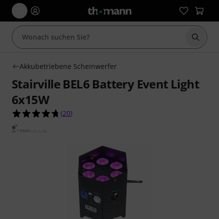
Suche 
Akkubetriebene Scheinwerfer
Stairville BEL6 Battery Event Light
6x15W
4.7 von 5 Sternen aus 20 Kundenbewertungen
(
20
)