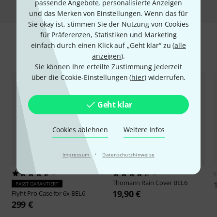
passende Angebote, personalisierte Anzeigen
und das Merken von Einstellungen. Wenn das für
Sie okay ist, stimmen Sie der Nutzung von Cookies
für Präferenzen, Statistiken und Marketing
einfach durch einen Klick auf „Geht klar“ zu (
alle
Zubehör & passende Artikel
anzeigen
).
Sie können Ihre erteilte Zustimmung jederzeit
über die Cookie-Einstellungen (
hier
) widerrufen.
Geht klar
Cookies ablehnen
Weitere Infos
·
Impressum
Datenschutzhinweise
8
5
S
Thomann
Rain Cover BEL6
PASST GARANTIERT
19,90 €
Flyht Pro
Case for 6x BEL6
299 €