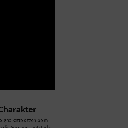
 Charakter
ignalkette sitzen beim
n die Ausgangslautstärke