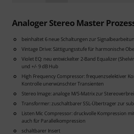
Analoger Stereo Master Prozes
beinhaltet 6 neue Schaltungen zur Signalbearbeitu
Vintage Drive: Sättigungsstufe für harmonische O
Violet EQ: neu entwickelter 2-Band Equalizer (Shelv
und +/- 9 dB Hub
High Frequency Compressor: frequenzselektiver 
Kontrolle unerwünschter Transienten
Stereo Image: analoge M/S-Matrix zur Stereoverbre
Transformer: zuschaltbarer SSL-Übertrager zur su
Listen Mic Compressor: druckvolle Kompression mit 
auch für Parallelkompression
schaltbarer Insert