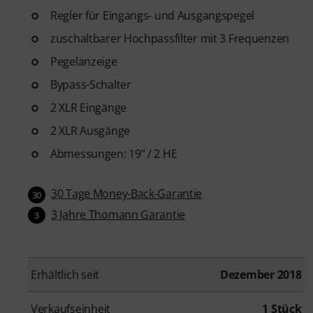
Regler für Eingangs- und Ausgangspegel
zuschaltbarer Hochpassfilter mit 3 Frequenzen
Pegelanzeige
Bypass-Schalter
2 XLR Eingänge
2 XLR Ausgänge
Abmessungen: 19" / 2 HE
30 Tage Money-Back-Garantie
30
3 Jahre Thomann Garantie
3
Erhältlich seit
Dezember 2018
Verkaufseinheit
1 Stück