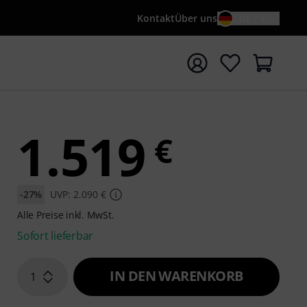
Kontakt
Über uns
DE / €
e mit Suchwort {searchTerm} starten
1.519
€
-27%
UVP: 2.090 €
Alle Preise inkl. MwSt.
Sofort lieferbar
IN DEN WARENKORB
1