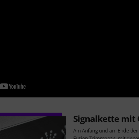
Signalkette mit
Am Anfang und am Ende der S
Fusion Trimmpotis, mit dene