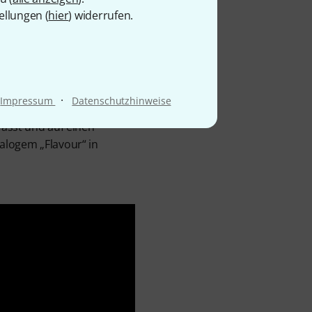
ellungen (
hier
) widerrufen.
ch dank seiner enormen
 Höheneinheiten eines 19-
verarbeitung und
·
Impressum
Datenschutzhinweise
arakter sowie Fülle und
fasst und auf einen
alogem „Flavour“ in