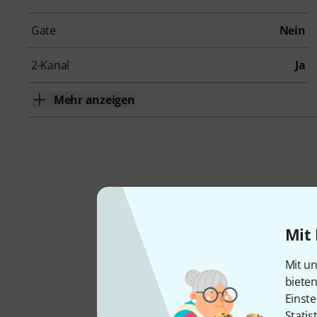
Gate
Nein
2-Kanal
Ja
Mehr anzeigen
Mit 
Zus
Mit un
biete
Einste
Statis