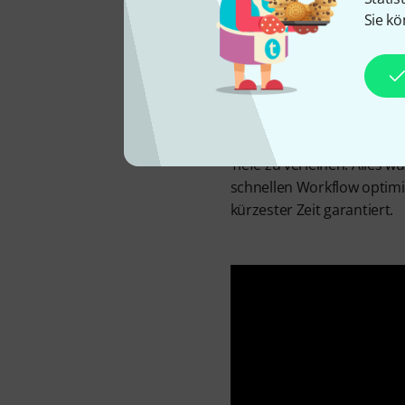
Sie kö
Mit dem Fusion bietet SSL
Flexibilität perfekt in mo
Zoll-Racks. Fusion besteh
Klangfärbung, die designt
Tiefe zu verleihen. Alles 
schnellen Workflow optimi
kürzester Zeit garantiert.