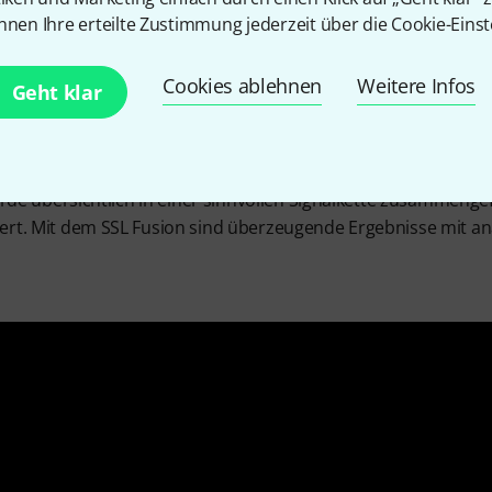
nnen Ihre erteilte Zustimmung jederzeit über die Cookie-Einst
Cookies ablehnen
Weitere Infos
 einen komplett analogen Stereo-Outboard-Prozessor, der si
Geht klar
derne Tonstudio-Setups integriert. Benötigt werden dafür zwei
t aus sechs komplett neu konzipierten Schaltungen zur Signal
 wurden, um dem Mix-Bus oder der Mastering-Kette tonalen Ch
wurde übersichtlich in einer sinnvollen Signalkette zusammenge
ert. Mit dem SSL Fusion sind überzeugende Ergebnisse mit an