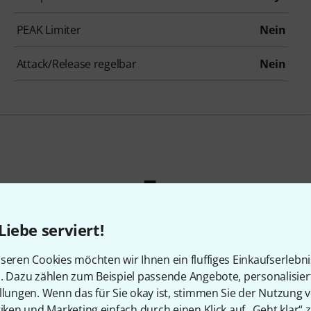
PEAK Limiter
Nein
Attack/Release regelbar
Nein
Analoger
Liebe serviert!
ammensch
seren Cookies möchten wir Ihnen ein fluffiges Einkaufserlebn
n. Dazu zählen zum Beispiel passende Angebote, personalisie
llungen. Wenn das für Sie okay ist, stimmen Sie der Nutzung 
tiken und Marketing einfach durch einen Klick auf „Geht klar“ z