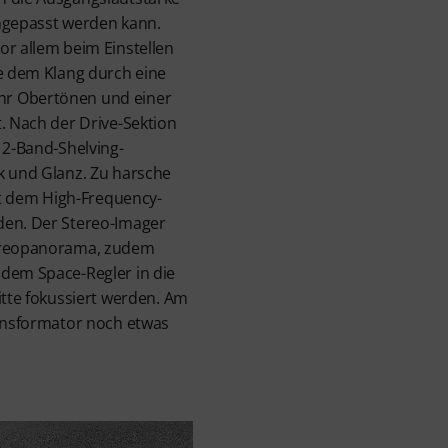
angepasst werden kann.
or allem beim Einstellen
ie dem Klang durch eine
hr Obertönen und einer
t. Nach der Drive-Sektion
 2-Band-Shelving-
k und Glanz. Zu harsche
 dem High-Frequency-
den. Der Stereo-Imager
tereopanorama, zudem
 dem Space-Regler in die
itte fokussiert werden. Am
ransformator noch etwas