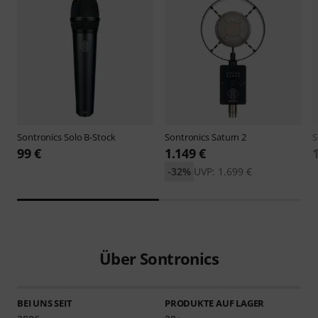
Sontronics
Solo B-Stock
Sontronics
Saturn 2
S
99 €
1.149 €
-32%
UVP: 1.699 €
Über Sontronics
BEI UNS SEIT
PRODUKTE AUF LAGER