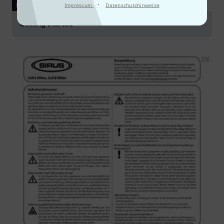
·
DOWNLOAD
Impressum
Datenschutzhinweise
Getting Started