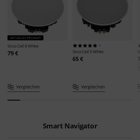
AKTUELLES PRODUKT
Sirus
Ceil 8 White
1
Sirus
Ceil 5 White
B
79 €
65 €
Vergleichen
Vergleichen
Smart Navigator