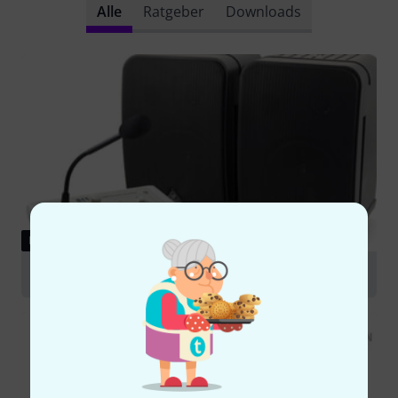
Alle
Ratgeber
Downloads
RATGEBER
ELA-Systeme