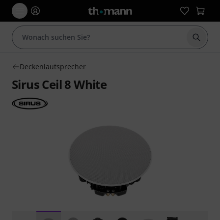
Suche 
Deckenlautsprecher
Sirus Ceil 8 White