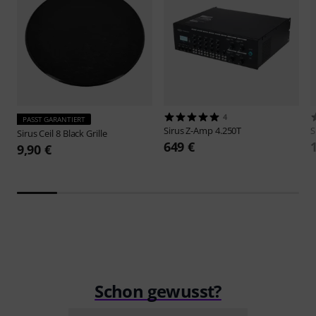
4
PASST GARANTIERT
Sirus
Z-Amp 4.250T
S
Sirus
Ceil 8 Black Grille
649 €
9,90 €
Schon gewusst?