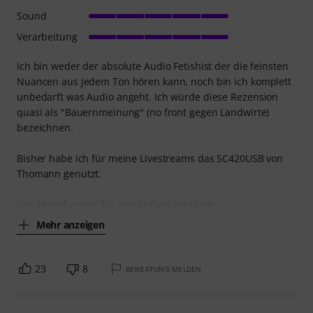
Sound
Verarbeitung
Ich bin weder der absolute Audio Fetishist der die feinsten
Nuancen aus jedem Ton hören kann, noch bin ich komplett
unbedarft was Audio angeht. Ich würde diese Rezension
quasi als "Bauernmeinung" (no front gegen Landwirte)
bezeichnen.
Bisher habe ich für meine Livestreams das SC420USB von
Thomann genutzt.
Das Mikrofon war für den Anfang vorallem
Mehr anzeigen
23
8
BEWERTUNG MELDEN