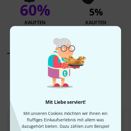
60%
5%
KAUFTEN
KAUFTEN
Shure SM 7 dB
GENAU DIESES PRODUKT
398 €
539 €
Vergleichen
Zubehör & passende Artikel
Mit Liebe serviert!
Mit unseren Cookies möchten wir Ihnen ein
fluffiges Einkaufserlebnis mit allem was
dazugehört bieten. Dazu zählen zum Beispiel