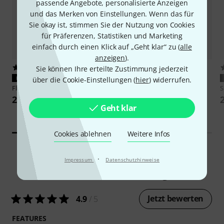
passende Angebote, personalisierte Anzeigen
und das Merken von Einstellungen. Wenn das für
Sie okay ist, stimmen Sie der Nutzung von Cookies
für Präferenzen, Statistiken und Marketing
einfach durch einen Klick auf „Geht klar“ zu (
alle
anzeigen
).
39
4
Sie können Ihre erteilte Zustimmung jederzeit
PASST GARANTIERT
PASST GARANTIERT
über die Cookie-Einstellungen (
hier
) widerrufen.
Flyht Pro
EVA Case SM7B
Shure
Broadcast Boom Arm
S
29 €
109 €
Geht klar
-27%
UVP: 149 €
Cookies ablehnen
Weitere Infos
·
Impressum
Datenschutzhinweise
2093
Kundenbewertungen
Jetzt bewerten
4.9
/ 5
FEATURES