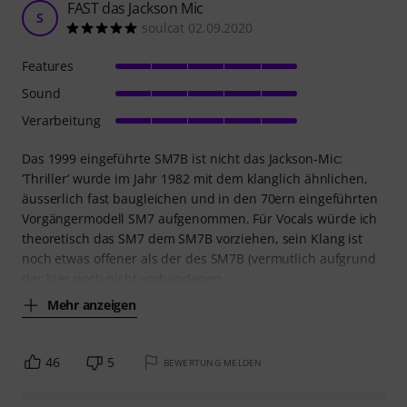
FAST das Jackson Mic
S
soulcat 02.09.2020
Features
Sound
Verarbeitung
Das 1999 eingeführte SM7B ist nicht das Jackson-Mic:
’Thriller’ wurde im Jahr 1982 mit dem klanglich ähnlichen,
äusserlich fast baugleichen und in den 70ern eingeführten
Vorgängermodell SM7 aufgenommen. Für Vocals würde ich
theoretisch das SM7 dem SM7B vorziehen, sein Klang ist
noch etwas offener als der des SM7B (vermutlich aufgrund
der hier noch nicht vorhandenen
Mehr anzeigen
46
5
BEWERTUNG MELDEN