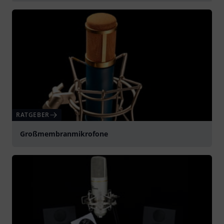
abspielen
RATGEBER
Großmembranmikrofone