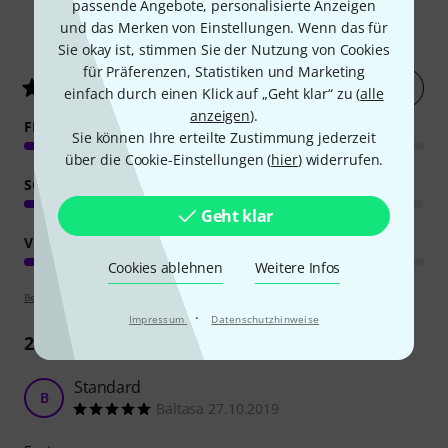
passende Angebote, personalisierte Anzeigen
und das Merken von Einstellungen. Wenn das für
5880
Kundenbewertungen
Sie okay ist, stimmen Sie der Nutzung von Cookies
für Präferenzen, Statistiken und Marketing
Jetzt bewerten
4.8
/ 5
einfach durch einen Klick auf „Geht klar“ zu (
alle
anzeigen
).
FEATURES
Sie können Ihre erteilte Zustimmung jederzeit
über die Cookie-Einstellungen (
hier
) widerrufen.
SOUND
Geht klar
VERARBEITUNG
Cookies ablehnen
Weitere Infos
Bewertungsrichtlinien
·
Impressum
Datenschutzhinweise
2629
Rezensionen
Standard
B
Baltasa 27.10.2019