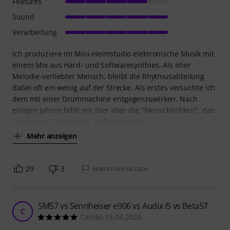
Features
Sound
Verarbeitung
Ich produziere im Mini-Heimstudio elektronische Musik mit
einem Mix aus Hard- und Softwaresynthies. Als eher
Melodie-verliebter Mensch, bleibt die Rhytmusabteilung
dabei oft ein wenig auf der Strecke. Als erstes versuchte ich
dem mit einer Drummachine entgegenzuwirken. Nach
einigen Jahren fehlt mir hier aber die "Menschlichkeit", das
Ungenaue, Organische. Außerdem bin
Mehr anzeigen
29
3
BEWERTUNG MELDEN
SM57 vs Sennheiser e906 vs Audix i5 vs Beta57
C
Caniko 15.05.2024