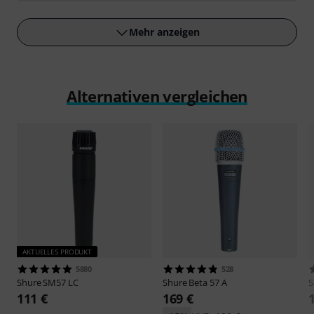
Mehr anzeigen
Alternativen vergleichen
AKTUELLES PRODUKT
5880
528
Shure
SM57 LC
Shure
Beta 57 A
S
111 €
169 €