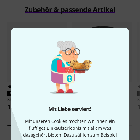
Zubehör & passende Artikel
374
25
PASST GARANTIERT
PASST GARANTIERT
Shure
A2WS Black
Thomann
WS 57
S
19,90 €
8,90 €
Mit Liebe serviert!
Mit unseren Cookies möchten wir Ihnen ein
fluffiges Einkaufserlebnis mit allem was
dazugehört bieten. Dazu zählen zum Beispiel