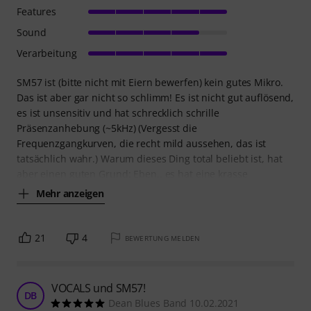
Features
Sound
Verarbeitung
SM57 ist (bitte nicht mit Eiern bewerfen) kein gutes Mikro.
Das ist aber gar nicht so schlimm! Es ist nicht gut auflösend,
es ist unsensitiv und hat schrecklich schrille
Präsenzanhebung (~5kHz) (Vergesst die
Frequenzgangkurven, die recht mild aussehen, das ist
tatsächlich wahr.) Warum dieses Ding total beliebt ist, hat
aber einen guten Grund: Eben.. es hat eine krasse
Mehr anzeigen
21
4
BEWERTUNG MELDEN
VOCALS und SM57!
DB
Dean Blues Band 10.02.2021