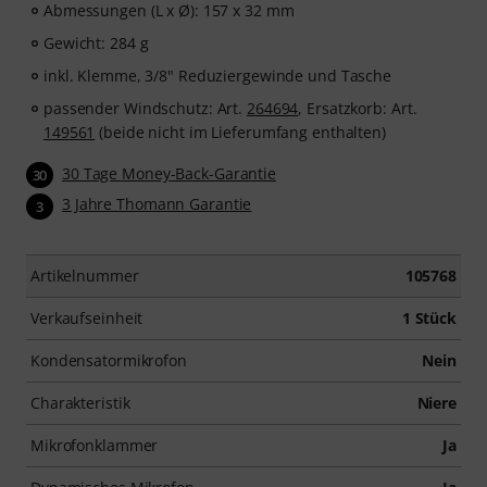
Abmessungen (L x Ø): 157 x 32 mm
Gewicht: 284 g
inkl. Klemme, 3/8" Reduziergewinde und Tasche
passender Windschutz: Art.
264694
, Ersatzkorb: Art.
149561
(beide nicht im Lieferumfang enthalten)
30 Tage Money-Back-Garantie
30
3 Jahre Thomann Garantie
3
Artikelnummer
105768
Verkaufseinheit
1 Stück
Kondensatormikrofon
Nein
Charakteristik
Niere
Mikrofonklammer
Ja