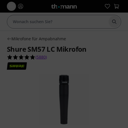
Suche 
Mikrofone für Ampabnahme
Shure SM57 LC Mikrofon
4.8 von 5 Sternen aus 5880 Kundenbewertunge
(
5880
)