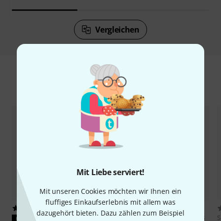
Vergleichen
Zubehör & passende Artikel
Mit Liebe serviert!
Mit unseren Cookies möchten wir Ihnen ein
fluffiges Einkaufserlebnis mit allem was
20
22
dazugehört bieten. Dazu zählen zum Beispiel
Sennheiser
MD421U-2/MS 2003
S
PASST GARANTIERT