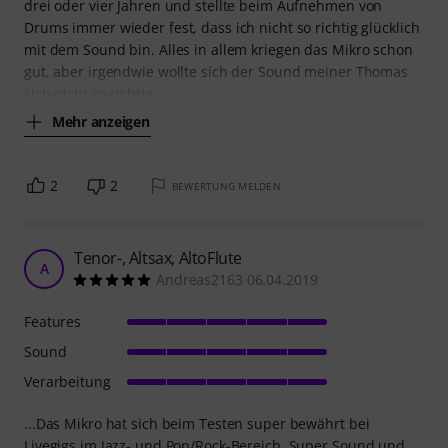
drei oder vier Jahren und stellte beim Aufnehmen von
Drums immer wieder fest, dass ich nicht so richtig glücklich
mit dem Sound bin. Alles in allem kriegen das Mikro schon
gut, aber irgendwie wollte sich der Sound meiner Thomas
sich nicht so richtig
Mehr anzeigen
2
2
BEWERTUNG MELDEN
Tenor-, Altsax, AltoFlute
A
Andreas2163 06.04.2019
Features
Sound
Verarbeitung
...Das Mikro hat sich beim Testen super bewährt bei
Livegigs im Jazz- und Pop/Rock-Bereich. Super Sound und