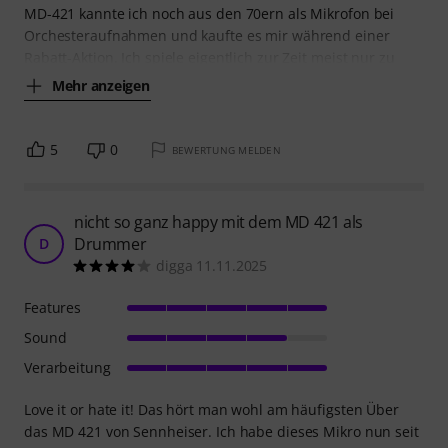
MD-421 kannte ich noch aus den 70ern als Mikrofon bei
Orchesteraufnahmen und kaufte es mir während einer
Rabatt-Aktion. Ich spiele eigentlich zur Zeit meist nur zu
Mehr anzeigen
5
0
BEWERTUNG MELDEN
nicht so ganz happy mit dem MD 421 als
Drummer
D
digga 11.11.2025
Features
Sound
Verarbeitung
Love it or hate it! Das hört man wohl am häufigsten Über
das MD 421 von Sennheiser. Ich habe dieses Mikro nun seit