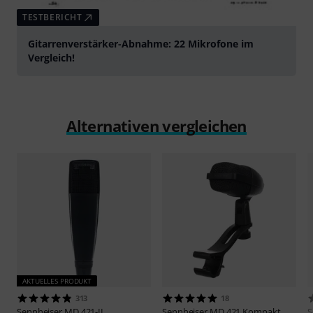
TESTBERICHT
Gitarrenverstärker-Abnahme: 22 Mikrofone im
Vergleich!
Alternativen vergleichen
AKTUELLES PRODUKT
313
18
Sennheiser
MD 421-II
Sennheiser
MD 421 Kompakt
S