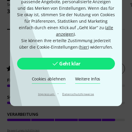
passende Angebote, personalisierte Anzeigen
Set
Sennheiser
MZW421
und das Merken von Einstellungen. Wenn das für
385 €
39 €
Sie okay ist, stimmen Sie der Nutzung von Cookies
-18%
UVP: 471,01 €
für Präferenzen, Statistiken und Marketing
einfach durch einen Klick auf „Geht klar“ zu (
alle
anzeigen
).
Sie können Ihre erteilte Zustimmung jederzeit
über die Cookie-Einstellungen (
hier
) widerrufen.
313
Kundenbewertungen
Geht klar
Jetzt bewerten
4.8
/ 5
Cookies ablehnen
Weitere Infos
FEATURES
·
Impressum
Datenschutzhinweise
SOUND
VERARBEITUNG
Bewertungsrichtlinien