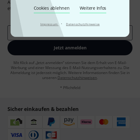
Abonniere den Thomann Newsletter und gewinne mit
Cookies ablehnen
Weitere Infos
etwas Glück einen von
50 Gutscheinen
über jeweils
50€
!
Inspirierende Beiträge
Deals
Thomann Insights
·
Impressum
Datenschutzhinweise
E-Mail-Adresse
*
Jetzt anmelden
Mit Klick auf „Jetzt anmelden“ stimmen Sie dem Erhalt von E-Mail-
Werbung und einer Messung des E-Mail-Nutzungsverhaltens zu. Die
Abmeldung ist jederzeit möglich. Weitere Informationen finden Sie in
unseren
Datenschutzhinweisen
.
* Pflichtfeld
Sicher einkaufen & bezahlen