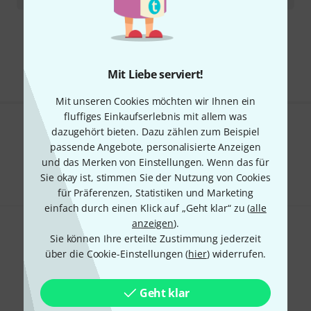
Kostenloser Versand ab 29 €
Alle Preise inkl. MwSt.
Mit Liebe serviert!
Mit unseren Cookies möchten wir Ihnen ein
fluffiges Einkaufserlebnis mit allem was
dazugehört bieten. Dazu zählen zum Beispiel
Gefällt Ihnen, was Sie sehen?
passende Angebote, personalisierte Anzeigen
und das Merken von Einstellungen. Wenn das für
Teilen
Hilfe & Feedback
Sie okay ist, stimmen Sie der Nutzung von Cookies
für Präferenzen, Statistiken und Marketing
einfach durch einen Klick auf „Geht klar“ zu (
alle
anzeigen
).
Sie können Ihre erteilte Zustimmung jederzeit
über die Cookie-Einstellungen (
hier
) widerrufen.
Geht klar
Thomann Newsletter