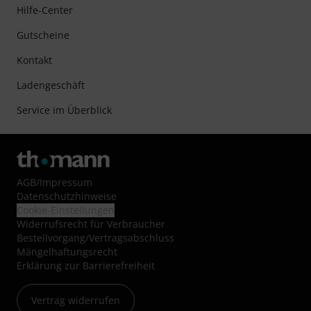
Hilfe-Center
Gutscheine
Kontakt
Ladengeschäft
Service im Überblick
AGB
/
Impressum
Datenschutzhinweise
Cookie-Einstellungen
Widerrufsrecht für Verbraucher
Bestellvorgang/Vertragsabschluss
Mängelhaftungsrecht
Erklärung zur Barrierefreiheit
Vertrag widerrufen