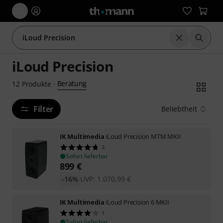
Suche zurüc
Suche m
iLoud Precision
Beratung
12
Produkte
·
Filter
Beliebtheit
IK Multimedia
iLoud Precision MTM MKII
3
Sofort lieferbar
899
€
-16%
UVP:
1.070,99
€
IK Multimedia
iLoud Precision 6 MKII
1
Sofort lieferbar