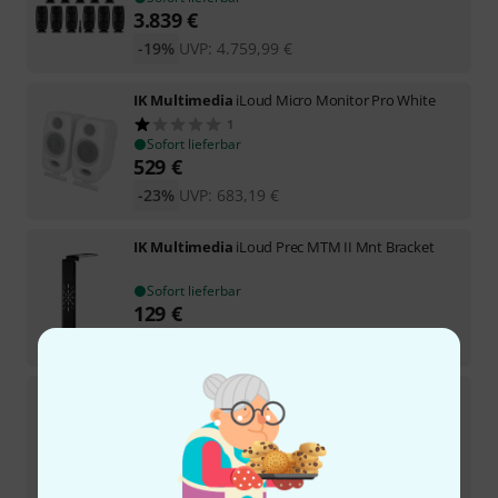
3.839
€
-19%
UVP:
4.759,99
€
IK Multimedia
iLoud Micro Monitor Pro White
1
Sofort lieferbar
529
€
-23%
UVP:
683,19
€
IK Multimedia
iLoud Prec MTM II Mnt Bracket
Sofort lieferbar
129
€
-17%
UVP:
154,69
€
IK Multimedia
iLoud Prec 6 II Mnt Bracket
Sofort lieferbar
98
€
-18%
UVP:
118,99
€