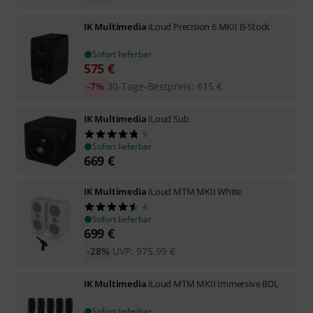
IK Multimedia
iLoud Precision 6 MKII B-Stock
Sofort lieferbar
575
€
-7%
30-Tage-Bestpreis
:
615
€
IK Multimedia
iLoud Sub
9
Sofort lieferbar
669
€
IK Multimedia
iLoud MTM MKII White
4
Sofort lieferbar
699
€
-28%
UVP:
975,99
€
IK Multimedia
iLoud MTM MKII Immersive BDL
Sofort lieferbar