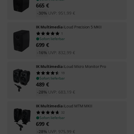
665
€
-30%
UVP:
951,99
€
IK Multimedia
iLoud Precision 5 MKII
1
Sofort lieferbar
699
€
-16%
UVP:
832,99
€
IK Multimedia
iLoud Micro Monitor Pro
19
Sofort lieferbar
489
€
-28%
UVP:
683,19
€
IK Multimedia
iLoud MTM MKII
32
Sofort lieferbar
699
€
-28%
UVP:
975,99
€