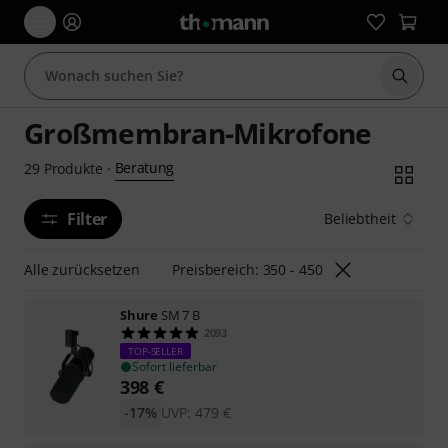
Suche 
Großmembran-Mikrofone
Beratung
29
Produkte
·
Filter
Beliebtheit
Alle zurücksetzen
Preisbereich: 350 - 450
Shure
SM 7 B
2093
TOP-SELLER
Sofort lieferbar
398
€
-17%
UVP:
479
€