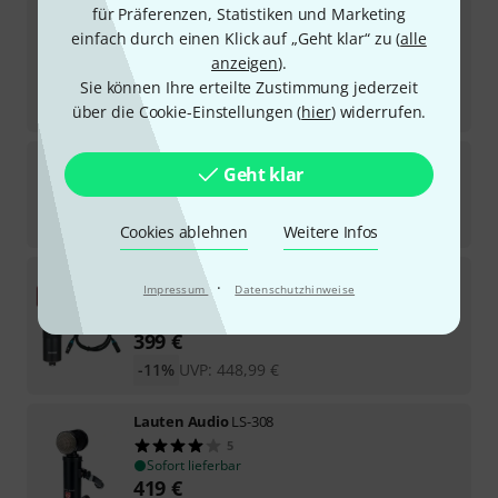
Lewitt
RAY Podcast Bundle
für Präferenzen, Statistiken und Marketing
einfach durch einen Klick auf „Geht klar“ zu (
alle
Sofort lieferbar
anzeigen
).
389
€
Sie können Ihre erteilte Zustimmung jederzeit
-11%
UVP:
438,90
€
über die Cookie-Einstellungen (
hier
) widerrufen.
Lewitt
LCT 441 FLEX Bundle
Geht klar
Sofort lieferbar
379
€
Cookies ablehnen
Weitere Infos
Shure
SM4 Bundle
·
Impressum
Datenschutzhinweise
Sofort lieferbar
399
€
-11%
UVP:
448,99
€
Lauten Audio
LS-308
5
Sofort lieferbar
419
€