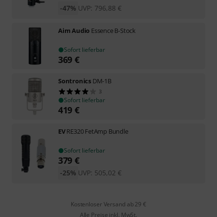
-47%
UVP:
796,88
€
Aim Audio
Essence B-Stock
Sofort lieferbar
369
€
Sontronics
DM-1B
3
Sofort lieferbar
419
€
EV
RE320 FetAmp Bundle
Sofort lieferbar
379
€
-25%
UVP:
505,02
€
Kostenloser Versand ab 29 €
Alle Preise inkl. MwSt.