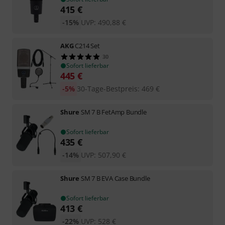
415
€
-15%
UVP:
490,88
€
AKG
C214 Set
30
Sofort lieferbar
445
€
-5%
30-Tage-Bestpreis
:
469
€
Shure
SM 7 B FetAmp Bundle
Sofort lieferbar
435
€
-14%
UVP:
507,90
€
Shure
SM 7 B EVA Case Bundle
Sofort lieferbar
413
€
-22%
UVP:
528
€