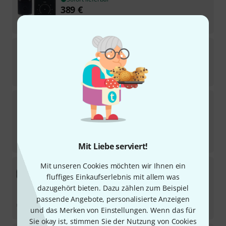
389
€
-28%
UVP:
538
€
SE Electronics
T1
Sofort lieferbar
389
€
Lewitt
LCT 441 FLEX Stand Bundle
Sofort lieferbar
375
€
-24%
UVP:
492,10
€
Mit Liebe serviert!
EV
RE320 Bundle
Mit unseren Cookies möchten wir Ihnen ein
fluffiges Einkaufserlebnis mit allem was
6
Sofort lieferbar
dazugehört bieten. Dazu zählen zum Beispiel
355
€
passende Angebote, personalisierte Anzeigen
-17%
UVP:
427,31
€
und das Merken von Einstellungen. Wenn das für
Sie okay ist, stimmen Sie der Nutzung von Cookies