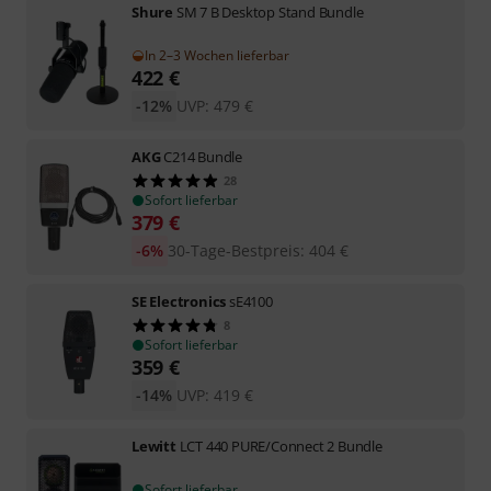
Shure
SM 7 B Desktop Stand Bundle
In 2–3 Wochen lieferbar
422
€
-12%
UVP:
479
€
AKG
C214 Bundle
28
Sofort lieferbar
379
€
-6%
30-Tage-Bestpreis
:
404
€
SE Electronics
sE4100
8
Sofort lieferbar
359
€
-14%
UVP:
419
€
Lewitt
LCT 440 PURE/Connect 2 Bundle
Sofort lieferbar