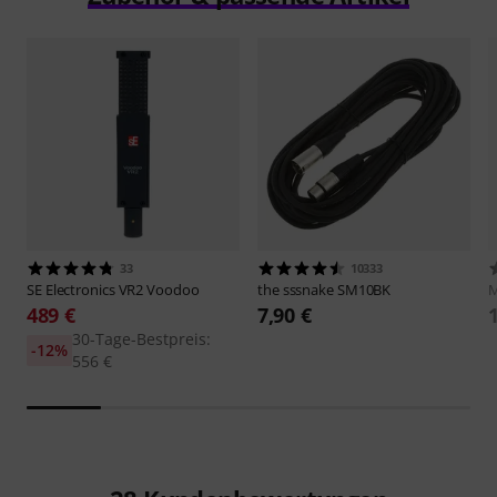
33
10333
SE Electronics
VR2 Voodoo
the sssnake
SM10BK
M
489 €
7,90 €
30-Tage-Bestpreis:
-12%
556 €