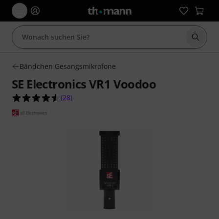
Suche 
Bändchen Gesangsmikrofone
SE Electronics VR1 Voodoo
4.5 von 5 Sternen aus 28 Kundenbewertungen
(
28
)