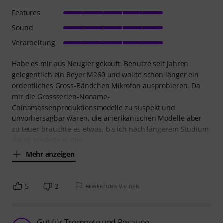
Features
Sound
Verarbeitung
Habe es mir aus Neugier gekauft. Benutze seit Jahren
gelegentlich ein Beyer M260 und wollte schon länger ein
ordentliches Gross-Bändchen Mikrofon ausprobieren. Da
mir die Grossserien-Noname-
Chinamassenproduktionsmodelle zu suspekt und
unvorhersagbar waren, die amerikanischen Modelle aber
zu teuer brauchte es etwas, bis ich nach längerem Studium
die sE Modelle in die
Mehr anzeigen
5
2
BEWERTUNG MELDEN
Gut für Trompete und Posaune