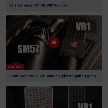
SE Electronics VR1 VE, VR2 Voodoo
YOUTUBE
Shure SM57 vs SE VR1 Voodoo (electric guitar) (pt.1)
abspielen