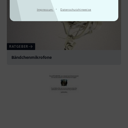
·
Impressum
Datenschutzhinweise
RATGEBER
Bändchenmikrofone