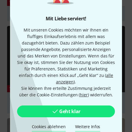
YOUTUBE
SE Electronics Voodoo VR1 & Guitarf Review
Mit Liebe serviert!
abspielen
Mit unseren Cookies möchten wir Ihnen ein
fluffiges Einkaufserlebnis mit allem was
dazugehört bieten. Dazu zählen zum Beispiel
passende Angebote, personalisierte Anzeigen
und das Merken von Einstellungen. Wenn das für
Sie okay ist, stimmen Sie der Nutzung von Cookies
für Präferenzen, Statistiken und Marketing
einfach durch einen Klick auf „Geht klar“ zu (
alle
anzeigen
).
Sie können Ihre erteilte Zustimmung jederzeit
YOUTUBE
über die Cookie-Einstellungen (
hier
) widerrufen.
Review: Se Electronics Vr1 Voodoo Ribbon Studio
Microphone
Geht klar
abspielen
Cookies ablehnen
Weitere Infos