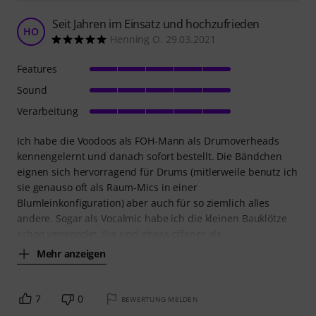
Seit Jahren im Einsatz und hochzufrieden
HO
Henning O. 29.03.2021
Features
Sound
Verarbeitung
Ich habe die Voodoos als FOH-Mann als Drumoverheads
kennengelernt und danach sofort bestellt. Die Bändchen
eignen sich hervorragend für Drums (mitlerweile benutz ich
sie genauso oft als Raum-Mics in einer
Blumleinkonfiguration) aber auch für so ziemlich alles
andere. Sogar als Vocalmic habe ich die kleinen Bauklötze
schon verwendet. Sie sind etwas offener als
Mehr anzeigen
7
0
BEWERTUNG MELDEN