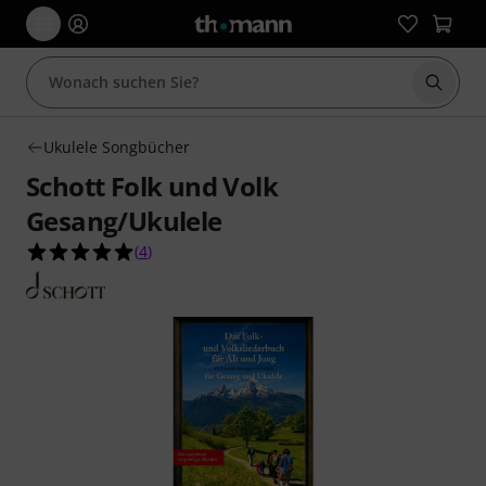
Suche 
Ukulele Songbücher
Schott Folk und Volk
Gesang/Ukulele
5.0 von 5 Sternen aus 4 Kundenbewertungen
(
4
)