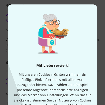
4
Rezensionen
AA
Agnes A. 18.11.2020
Arrangement
Von mir viel und gern benutzt . Mit anderen spontan singen
und musizieren wird einem mit diesem Buch sehr leicht
gemacht.
0
0
BEWERTUNG MELDEN
Mit Liebe serviert!
Mit unseren Cookies möchten wir Ihnen ein
tolle lieder
fluffiges Einkaufserlebnis mit allem was
L
logo 04.12.2018
dazugehört bieten. Dazu zählen zum Beispiel
passende Angebote, personalisierte Anzeigen
Arrangement
und das Merken von Einstellungen. Wenn das für
Sie okay ist, stimmen Sie der Nutzung von Cookies
die lieder sind toll zu spielen macht richtig spass