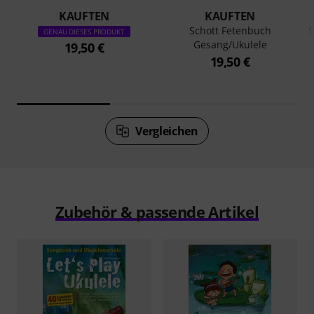
KAUFTEN
KAUFTEN
Schott Fetenbuch
S
GENAU DIESES PRODUKT
Gesang/Ukulele
19,50 €
19,50 €
Vergleichen
Zubehör & passende Artikel