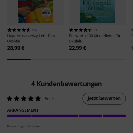
136
14
Hage Musikverlag
Let's Play
Bosworth
100 Kinderlieder für
S
Ukulele
Ukulele
G
28,90 €
22,99 €
4
Kundenbewertungen
Jetzt bewerten
5
/ 5
ARRANGEMENT
Bewertungsrichtlinien