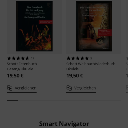
17
5
Schott
Fetenbuch
Schott
Weihnachtsliederbuch
S
Gesang/Ukulele
Ukulele
U
19,50 €
19,50 €
Vergleichen
Vergleichen
Smart Navigator