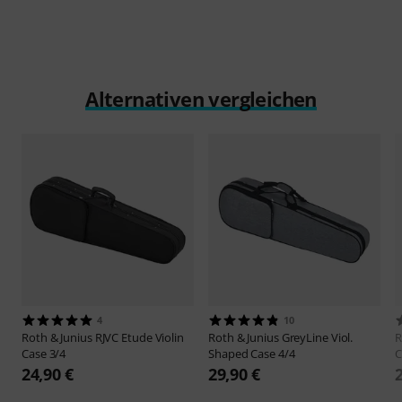
Alternativen vergleichen
4
10
Roth & Junius
RJVC Etude Violin
Roth & Junius
GreyLine Viol.
R
Case 3/4
Shaped Case 4/4
C
24,90 €
29,90 €