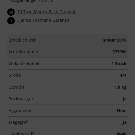
Bogenlänge: 75,5 cm
30 Tage Money-Back-Garantie
30
3 Jahre Thomann Garantie
3
Erhältlich seit
Januar 2016
Artikelnummer
373986
Verkaufseinheit
1 Stück
Größe
4/4
Gewicht
1,0 kg
Rucksackgurt
Ja
Hygrometer
Nein
Tragegriff
Ja
U-Bahn-Griff
Nein