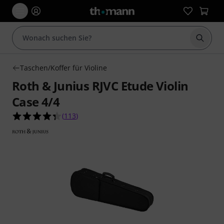
Suche 
Taschen/Koffer für Violine
Roth & Junius RJVC Etude Violin
Case 4/4
4.3 von 5 Sternen aus 113 Kundenbewertungen
(
113
)