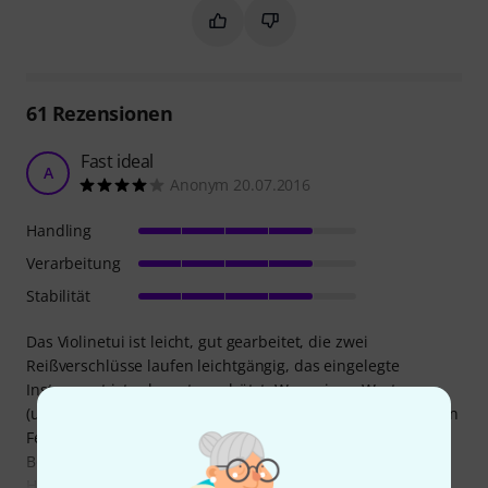
Markieren Sie diese Zusammenfassung
Markieren Sie diese Zusammen
61
Rezensionen
Fast ideal
A
Anonym 20.07.2016
Handling
Verarbeitung
Stabilität
Das Violinetui ist leicht, gut gearbeitet, die zwei
Reißverschlüsse laufen leichtgängig, das eingelegte
Instrument ist sehr gut geschützt. Was seinen Wert
(unnötiger Weise) deutlich mindert sind die zwei drehbaren
Feststeller für zwei mögliche Bogen. Sie berühren die
Bogenstange und die Bogenhaare gleichermaßen. Beim
Herausnehmen des Bogens besteht die Gefahr, dass