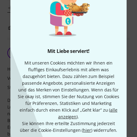
Mehr anzeigen
3
0
BEWERTUNG MELDEN
Ok
Mit Liebe serviert!
K
KriDan 05.03.2021
Mit unseren Cookies möchten wir Ihnen ein
Handling
fluffiges Einkaufserlebnis mit allem was
dazugehört bieten. Dazu zählen zum Beispiel
Verarbeitung
passende Angebote, personalisierte Anzeigen
Stabilität
und das Merken von Einstellungen. Wenn das für
Sie okay ist, stimmen Sie der Nutzung von Cookies
Dieses Case ist ok. Die Geige kann man am Hals sichern .
für Präferenzen, Statistiken und Marketing
Leider muss man die Halter für den Bogen etwas
einfach durch einen Klick auf „Geht klar“ zu (
alle
nachschleifen, denn ansonsten bleiben sofort die
anzeigen
).
Bogenhaare hängen und reissen aus. Für einen
Sie können Ihre erteilte Zustimmung jederzeit
Erwachsenen sind die Rucksack Tragegurte etwas knapp
über die Cookie-Einstellungen (
hier
) widerrufen.
bemessen. Aber für diesen Preis ok.