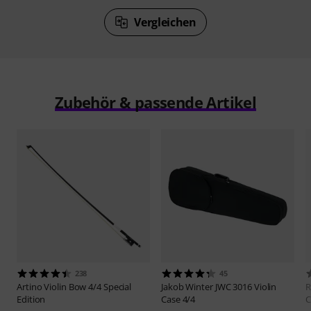
Vergleichen
Zubehör & passende Artikel
238
45
Artino
Violin Bow 4/4 Special
Jakob Winter
JWC 3016 Violin
R
Edition
Case 4/4
C