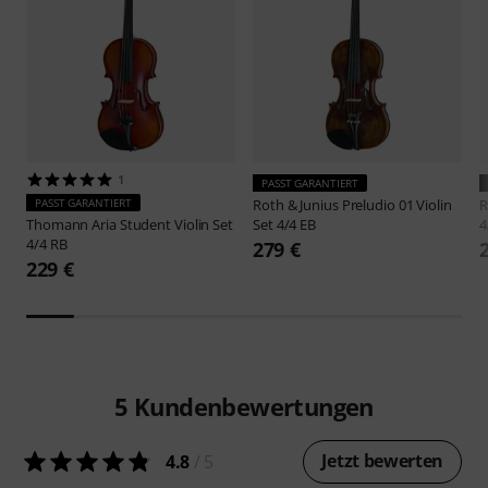
1
PASST GARANTIERT
PASST GARANTIERT
Roth & Junius
Preludio 01 Violin
R
Thomann
Aria Student Violin Set
Set 4/4 EB
4
4/4 RB
279 €
229 €
5
Kundenbewertungen
Jetzt bewerten
4.8
/ 5