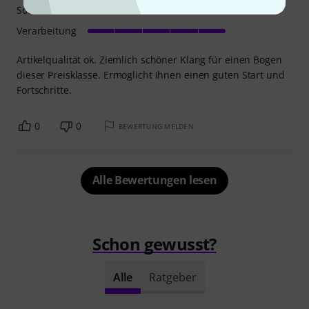
Sound
Verarbeitung
Artikelqualität ok. Ziemlich schöner Klang für einen Bogen
dieser Preisklasse. Ermöglicht Ihnen einen guten Start und
Fortschritte.
0
0
BEWERTUNG MELDEN
Alle Bewertungen lesen
Schon gewusst?
Alle
Ratgeber