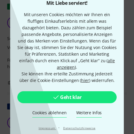
Mit Liebe serviert!
Original zeigen
Mit unseren Cookies möchten wir Ihnen ein
Optimal!
fluffiges Einkaufserlebnis mit allem was
C
Carmageddon 01.02.2020
dazugehört bieten. Dazu zählen zum Beispiel
passende Angebote, personalisierte Anzeigen
Sound
und das Merken von Einstellungen. Wenn das für
Sie okay ist, stimmen Sie der Nutzung von Cookies
Verarbeitung
für Präferenzen, Statistiken und Marketing
Für den Preis funktioniert es sehr gut, und vom Aussehen
einfach durch einen Klick auf „Geht klar“ zu (
alle
her ist es auch eine hervorragende Geschenkidee.
anzeigen
).
Sie können Ihre erteilte Zustimmung jederzeit
über die Cookie-Einstellungen (
hier
) widerrufen.
1
0
BEWERTUNG MELDEN
Geht klar
Original zeigen
Cookies ablehnen
Weitere Infos
Qualitätsbogen
T
Thomasviolon 16.02.2025
·
Impressum
Datenschutzhinweise