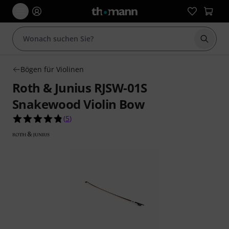
Suche 
Bögen für Violinen
Roth & Junius RJSW-01S
Snakewood Violin Bow
4.8 von 5 Sternen aus 5 Kundenbewertungen
(
5
)