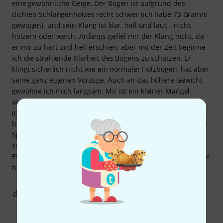
eine gewöhnliche Geige. Der Bogen ist aufgrund des
dichten Schlangenholzes recht schwer (ich habe 73 Gramm
gewogen), und sein Klang ist klar, hell und laut – nicht
hölzern oder weich. Anfangs gefiel mir der Klang nicht, da
er mir zu hart und hell erschien, aber mit der Zeit beginne
ich die strahlende Klarheit des Bogens zu schätzen. Er
klingt sicherlich nicht wie ein normaler Holzbogen, hat aber
seine ganz eigenen Vorzüge. Auch an das höhere Gewicht
gewöhne ich mich langsam. Mir ist ein kleiner Mangel
aufgefallen: Der Teil des Frosches mit dem Perlmuttauge
(der verschiebbare Teil) ist an einem Ende nicht ganz
bündig mit dem Bogenstab. An der Spitze befindet sich ein
Spalt von einem halben Millimeter, der dort nicht sein
sollte. Er sollte vielmehr bündig mit dem Stab abschließen.
Es scheint die Spielbarkeit nicht zu beeinträchtigen, ist aber
bei genauerem Hinsehen erkennbar.
4
0
BEWERTUNG MELDEN