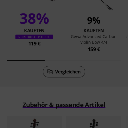
38%
9%
KAUFTEN
KAUFTEN
Gewa Advanced Carbon
A
GENAU DIESES PRODUKT
Violin Bow 4/4
119 €
159 €
Vergleichen
Zubehör & passende Artikel