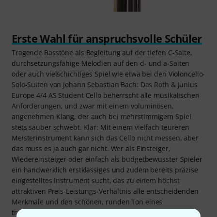
Erste Wahl für anspruchsvolle Schüler
Tragende Basstöne als Begleitung auf der tiefen C-Saite,
durchsetzungsfähige Melodien auf den d- und a-Saiten
oder auch vielschichtiges Spiel wie etwa bei den Violoncello-
Solo-Suiten von Johann Sebastian Bach: Das Roth & Junius
Europe 4/4 AS Student Cello beherrscht alle musikalischen
Anforderungen, und zwar mit einem voluminösen,
angenehmen Klang, der auch bei mehrstimmigem Spiel
stets sauber schwebt. Klar: Mit einem vielfach teureren
Meisterinstrument kann sich das Cello nicht messen, aber
das muss es ja auch gar nicht. Wer als Einsteiger,
Wiedereinsteiger oder einfach als budgetbewusster Spieler
ein handwerklich erstklassiges und zudem bereits präzise
eingestelltes Instrument sucht, das zu einem höchst
attraktiven Preis-Leistungs-Verhältnis alle entscheidenden
Merkmale und den schönen, runden Ton eines
traditionellen Violoncellos bietet, der sollte sich das Roth &