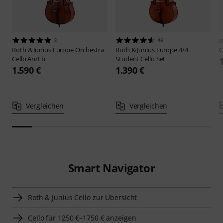
3
46
R
Roth & Junius
Europe Orchestra
Roth & Junius
Europe 4/4
C
Cello An/Eb
Student Cello Set
1.590 €
1.390 €
Vergleichen
Vergleichen
Smart Navigator
Roth & Junius Cello zur Übersicht
Cello für 1250 €–1750 € anzeigen