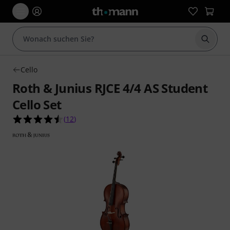
Suche 
Cello
Roth & Junius RJCE 4/4 AS Student
Cello Set
4.5 von 5 Sternen aus 12 Kundenbewertungen
(
12
)