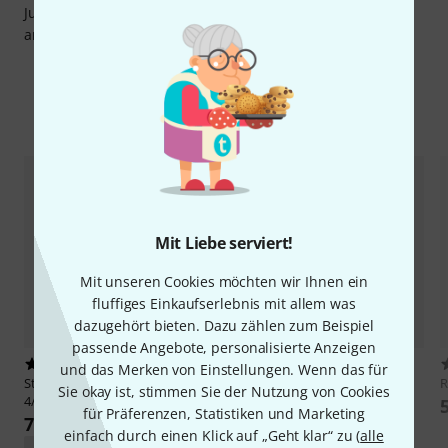
Junius Europe 4/4 AS Student Cello unbedingt mal genau
anhören.
Zubehör & passende Artikel
Mit Liebe serviert!
Mit unseren Cookies möchten wir Ihnen ein
fluffiges Einkaufserlebnis mit allem was
dazugehört bieten. Dazu zählen zum Beispiel
passende Angebote, personalisierte Anzeigen
44
46
und das Merken von Einstellungen. Wenn das für
Stentor
SR1108 Cello Student II
Roth & Junius
Europe 4/4
R
Sie okay ist, stimmen Sie der Nutzung von Cookies
4/4
Student Cello Set
für Präferenzen, Statistiken und Marketing
798 €
1.390 €
einfach durch einen Klick auf „Geht klar“ zu (
alle