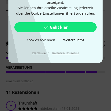
-40%
UVP: 1.332 €
anzeigen
).
Sie können Ihre erteilte Zustimmung jederzeit
über die Cookie-Einstellungen (
hier
) widerrufen.
Geht klar
12
Kundenbewertungen
Cookies ablehnen
Weitere Infos
Jetzt bewerten
4.5
/ 5
·
SOUND
Impressum
Datenschutzhinweise
VERARBEITUNG
Bewertungsrichtlinien
11
Rezensionen
Traumhaft
M
mbieberstein 15.01.2021