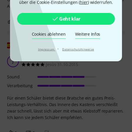
über die Cookie-Einstellungen (
hier
) widerrufen.
Anfänger.
Geht klar
0
0
BEWERTUNG MELDEN
Cookies ablehnen
Weitere Infos
Original zeigen
·
Impressum
Datenschutzhinweise
Gut, nett und günstig
J
Jesùs 31.10.2015
Sound
Verarbeitung
Für einen Schüler bietet diese Bratsche ein gutes Preis-
Leistungs-Verhältnis. Das Innere des Kastens verschleißt
zwar schnell, lässt sich aber mit etwas Klebstoff reparieren.
Ich kann sie jedem Schüler empfehlen.