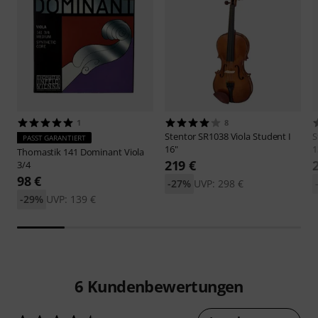
1
8
Stentor
SR1038 Viola Student I
S
PASST GARANTIERT
16"
1
Thomastik
141 Dominant Viola
219 €
3/4
98 €
-27%
UVP: 298 €
-29%
UVP: 139 €
6
Kundenbewertungen