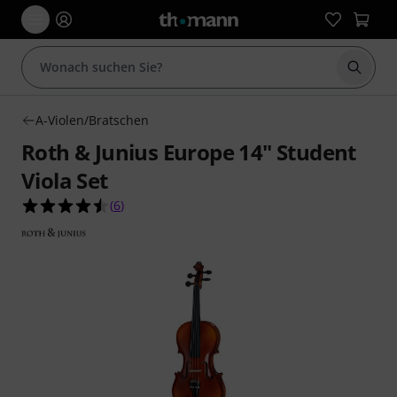
Suche 
A-Violen/Bratschen
Roth & Junius Europe 14" Student
Viola Set
4.5 von 5 Sternen aus 6 Kundenbewertungen
(
6
)