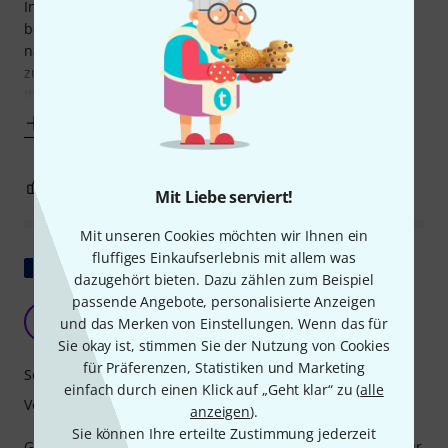
Instrument. Toller Service von Thomann, der Lehrer
bemängelte die länge des Bogens, wäre zu lang. Nach
nachfragen bei Thomann wurde mir ein kürzerer Bogen
zum Austausch angeboten, meine Tochter wollte nun aber
Ihren Bogen behalten, mit dem sie gut zurecht kam (laut
Mehr anzeigen
0
0
BEWERTUNG MELDEN
Mit Liebe serviert!
Mit unseren Cookies möchten wir Ihnen ein
fluffiges Einkaufserlebnis mit allem was
Original zeigen
dazugehört bieten. Dazu zählen zum Beispiel
passende Angebote, personalisierte Anzeigen
Alto 14'' Roth und Junius
A
und das Merken von Einstellungen. Wenn das für
Arnaud81 06.10.2012
Sie okay ist, stimmen Sie der Nutzung von Cookies
für Präferenzen, Statistiken und Marketing
Sound
einfach durch einen Klick auf „Geht klar“ zu (
alle
Verarbeitung
anzeigen
).
Sie können Ihre erteilte Zustimmung jederzeit
Gutes Preis-Leistungs-Verhältnis, eine gute Schülergeige für