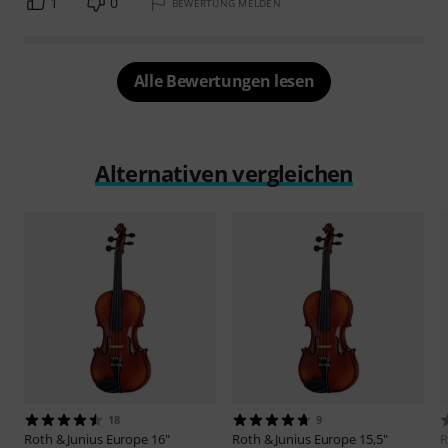
1
0
BEWERTUNG MELDEN
Alle Bewertungen lesen
Alternativen vergleichen
18
9
Roth & Junius
Europe 16"
Roth & Junius
Europe 15,5"
R