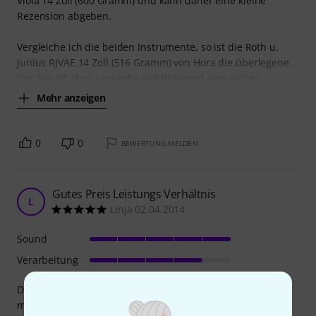
Viola 14 Zoll (600 Gramm) und kann daher eine kleine
Rezension abgeben.
Vergleiche ich die beiden Instrumente, so ist die Roth u.
Junius RJVAE 14 Zoll (516 Gramm) von Hora die überlegene.
Der Ton ist stark und sehr wohlklingend, was sicher
Mehr anzeigen
0
0
BEWERTUNG MELDEN
Gutes Preis Leistungs Verhältnis
L
Linja 02.04.2014
Sound
Verarbeitung
Die Bratsche hat einen schönen Klang. Der Lehrer und
meine Tochter sind zufrieden. Schönes Anfänger-