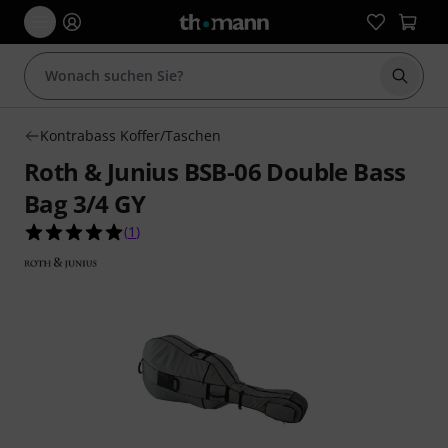
Suche 
Kontrabass Koffer/Taschen
Roth & Junius BSB-06 Double Bass
Bag 3/4 GY
5.0 von 5 Sternen aus 1 Kundenbewertungen
(
1
)