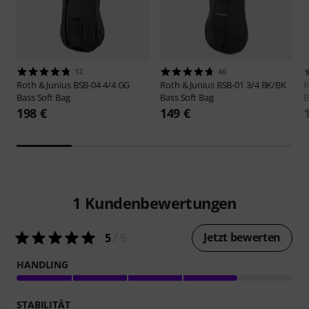
12
46
Roth & Junius
BSB-04 4/4 GG
Roth & Junius
BSB-01 3/4 BK/BK
R
Bass Soft Bag
Bass Soft Bag
B
198 €
149 €
1
Kundenbewertungen
Jetzt bewerten
5
/ 5
HANDLING
STABILITÄT