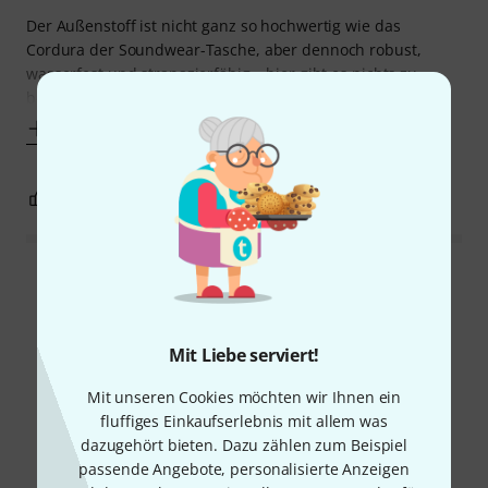
Der Außenstoff ist nicht ganz so hochwertig wie das
Cordura der Soundwear-Tasche, aber dennoch robust,
wasserfest und strapazierfähig – hier gibt es nichts zu
beanstanden. Auch die Polsterung ist
Mehr anzeigen
0
0
BEWERTUNG MELDEN
Alle Bewertungen lesen
Mit Liebe serviert!
Schon gewusst?
Mit unseren Cookies möchten wir Ihnen ein
fluffiges Einkaufserlebnis mit allem was
Alle
Ratgeber
dazugehört bieten. Dazu zählen zum Beispiel
passende Angebote, personalisierte Anzeigen