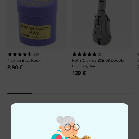
250
23
Nyman
Bass Rosin
Roth & Junius
BSB-03 Double
Bass Bag 3/4 GG
8,90 €
129 €
Schon gewusst?