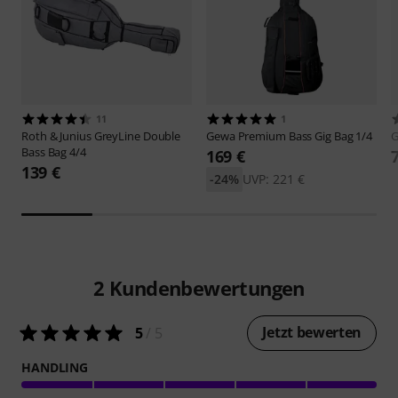
11
1
Roth & Junius
GreyLine Double
Gewa
Premium Bass Gig Bag 1/4
Bass Bag 4/4
169 €
139 €
-24%
UVP: 221 €
2
Kundenbewertungen
Jetzt bewerten
5
/ 5
HANDLING