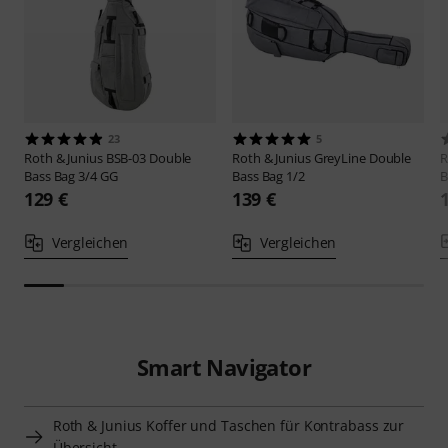
23
5
Roth & Junius
BSB-03 Double
Roth & Junius
GreyLine Double
R
Bass Bag 3/4 GG
Bass Bag 1/2
B
129 €
139 €
Vergleichen
Vergleichen
Smart Navigator
Roth & Junius Koffer und Taschen für Kontrabass zur
Übersicht