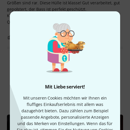
Größen sind rar. Diese Hülle ist klasse! Gut verarbeitet, gut
gepolstert, der Bass ist perfekt geschützt.
Klare Kaufempfehlung. Hinsichtlich Preis/ Leistung und
Qualität kenne ich keine Alternative.
0
0
BEWERTUNG MELDEN
Alle Bewertungen lesen
Schon gewusst?
Mit Liebe serviert!
Mit unseren Cookies möchten wir Ihnen ein
Alle
Ratgeber
fluffiges Einkaufserlebnis mit allem was
dazugehört bieten. Dazu zählen zum Beispiel
passende Angebote, personalisierte Anzeigen
und das Merken von Einstellungen. Wenn das für
Sie okay ist, stimmen Sie der Nutzung von Cookies