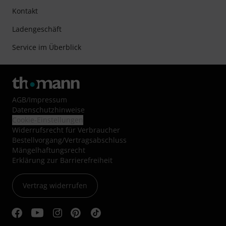
Kontakt
Ladengeschäft
Service im Überblick
AGB
/
Impressum
Datenschutzhinweise
Cookie-Einstellungen
Widerrufsrecht für Verbraucher
Bestellvorgang/Vertragsabschluss
Mängelhaftungsrecht
Erklärung zur Barrierefreiheit
Vertrag widerrufen