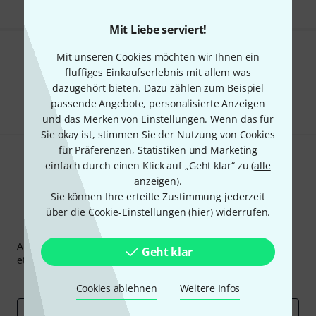
Mit Liebe serviert!
Mit unseren Cookies möchten wir Ihnen ein
Gefällt Ihnen, was Sie sehen?
fluffiges Einkaufserlebnis mit allem was
dazugehört bieten. Dazu zählen zum Beispiel
Teilen
Hilfe & Feedback
passende Angebote, personalisierte Anzeigen
und das Merken von Einstellungen. Wenn das für
Sie okay ist, stimmen Sie der Nutzung von Cookies
für Präferenzen, Statistiken und Marketing
einfach durch einen Klick auf „Geht klar“ zu (
alle
anzeigen
).
Sie können Ihre erteilte Zustimmung jederzeit
über die Cookie-Einstellungen (
hier
) widerrufen.
Thomann Newsletter
Abonniere den Thomann Newsletter und gewinne mit
Geht klar
etwas Glück einen von
50 Gutscheinen
über jeweils
50€
!
Inspirierende Beiträge
Deals
Thomann Insights
Cookies ablehnen
Weitere Infos
E-Mail-Adresse
*