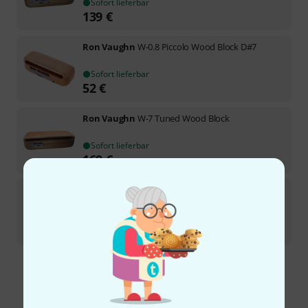
Sofort lieferbar
139
€
Ron Vaughn
W-0.8 Piccolo Wood Block D#7
Sofort lieferbar
52
€
Ron Vaughn
W-7 Tuned Wood Block
Sofort lieferbar
169
€
Ron Vaughn
W-4.7 Wood Block G5
Sofort lieferbar
159
€
Kostenloser Versand ab 29 €
Alle Preise inkl. MwSt.