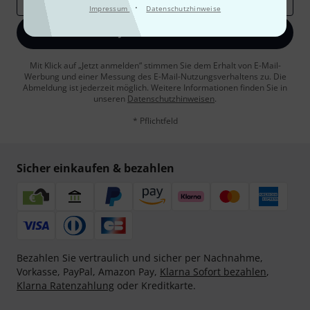
·
Impressum
Datenschutzhinweise
Jetzt anmelden
Mit Klick auf „Jetzt anmelden“ stimmen Sie dem Erhalt von E-Mail-
Werbung und einer Messung des E-Mail-Nutzungsverhaltens zu. Die
Abmeldung ist jederzeit möglich. Weitere Informationen finden Sie in
unseren
Datenschutzhinweisen
.
* Pflichtfeld
Sicher einkaufen & bezahlen
Bezahlen Sie vertraulich und sicher per Nachnahme,
Vorkasse, PayPal, Amazon Pay,
Klarna Sofort bezahlen
,
Klarna Ratenzahlung
oder Kreditkarte.