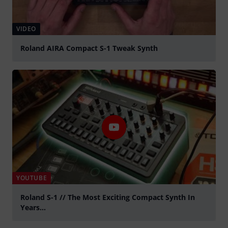
VIDEO
Roland AIRA Compact S-1 Tweak Synth
abspielen
YOUTUBE
Roland S-1 // The Most Exciting Compact Synth In
Years...
abspielen