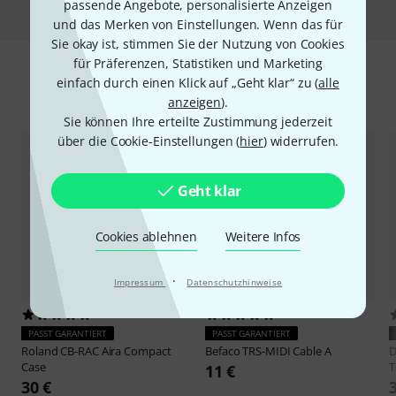
passende Angebote, personalisierte Anzeigen
und das Merken von Einstellungen. Wenn das für
Sie okay ist, stimmen Sie der Nutzung von Cookies
für Präferenzen, Statistiken und Marketing
einfach durch einen Klick auf „Geht klar“ zu (
alle
Zubehör & passende Artikel
anzeigen
).
Sie können Ihre erteilte Zustimmung jederzeit
über die Cookie-Einstellungen (
hier
) widerrufen.
Geht klar
Cookies ablehnen
Weitere Infos
·
Impressum
Datenschutzhinweise
43
285
PASST GARANTIERT
PASST GARANTIERT
Roland
CB-RAC Aira Compact
Befaco
TRS-MIDI Cable A
D
Case
T
11 €
30 €