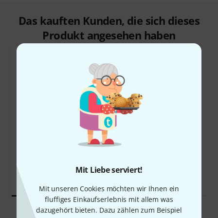
Das kauften Kunden, die sich dieses
Produkt angesehen haben
10%
9%
KAUFTEN
KAUFTEN
Korg Volca FM2
Arturia MicroFreak
154 €
289 €
Mit Liebe serviert!
Mit unseren Cookies möchten wir Ihnen ein
fluffiges Einkaufserlebnis mit allem was
dazugehört bieten. Dazu zählen zum Beispiel
Vergleichen