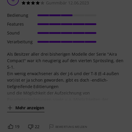
Gummibär 12.06.2023
Bedienung
Features
Sound
Verarbeitung
Als Besitzer aller drei bisherigen Modelle der Serie "Aira
Compact" war ich neugierig auf den vierten Sprössling, den
S-1.
Ein wenig erwachsener als der J-6 und der T-8 (E-4 außen
vor) ist er ja schon geworden, gibt es doch -endlich-
tiefgreifende Editierungen
und die Möglichkeit der Aufzeichnung von
Parameteränderungen sowie u.a. Möglichkeiten der
Mehr anzeigen
19
22
BEWERTUNG MELDEN