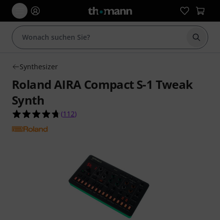
Suche 
Synthesizer
Roland AIRA Compact S-1 Tweak
Synth
4.7 von 5 Sternen aus 112 Kundenbewertungen
(
112
)