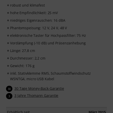
robust und klimafest
hohe Empfindlichkeit: 25 mV
niedriges Eigenrauschen: 16 dBA
Phantomspeisung: 12 V, 24 V, 48 V
elektronische Taster für Hochpassfilter: 75 Hz
Vordämpfung (-10 dB) und Präsenzanhebung
Länge: 27,8 cm
Durchmesser: 2,2 cm
Gewicht: 176 g
inkl. Stativklemme RM5, Schaumstoffwindschutz
WSNTG4, micro USB Kabel
30 Tage Money-Back-Garantie
30
3 Jahre Thomann Garantie
3
Erhältlich seit
März 2015