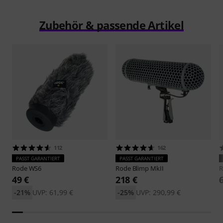
Zubehör & passende Artikel
112
162
PASST GARANTIERT
PASST GARANTIERT
Rode
WS6
Rode
Blimp MkII
49 €
218 €
-21%
UVP: 61,99 €
-25%
UVP: 290,99 €