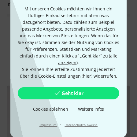
0
2
BEWERTUNG MELDEN
Mit unseren Cookies möchten wir Ihnen ein
fluffiges Einkaufserlebnis mit allem was
dazugehört bieten. Dazu zählen zum Beispiel
Alle Bewertungen lesen
passende Angebote, personalisierte Anzeigen
und das Merken von Einstellungen. Wenn das für
Sie okay ist, stimmen Sie der Nutzung von Cookies
für Präferenzen, Statistiken und Marketing
Schon gewusst?
einfach durch einen Klick auf „Geht klar“ zu (
alle
anzeigen
).
Sie können Ihre erteilte Zustimmung jederzeit
Alle
Videos
Ratgeber
über die Cookie-Einstellungen (
hier
) widerrufen.
Geht klar
Cookies ablehnen
Weitere Infos
·
Impressum
Datenschutzhinweise