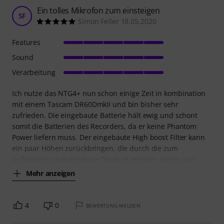
Ein tolles Mikrofon zum einsteigen
SF
Simon Feller 18.05.2020
Features
Sound
Verarbeitung
Ich nutze das NTG4+ nun schon einige Zeit in kombination
mit einem Tascam DR60DmkII und bin bisher sehr
zufrieden. Die eingebaute Batterie hält ewig und schont
somit die Batterien des Recorders, da er keine Phantom
Power liefern muss. Der eingebaute High boost Filter kann
ein paar Höhen zurückbringen, die durch die zum
Außendreh unabdingbare Deadcat verloren gehen und
Mehr anzeigen
4
0
BEWERTUNG MELDEN