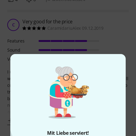
Very good for the price
C
CaramidariuAlex 09.12.2019
Features
Sound
Verarbeitung
I use it with the XLR1 Adapter on GH5 , works good . I use it
with the shockmount from Rode . Much better sound overall
compared to VideoMic Pro . I took this as it can be used also
trough the 3.5 mm jack with an adapter because it has the
battery , I have now power from the XLR1 adapter , but you
never know when that can be usefull . Mic start
automatically when I
Mehr anzeigen
Mit Liebe serviert!