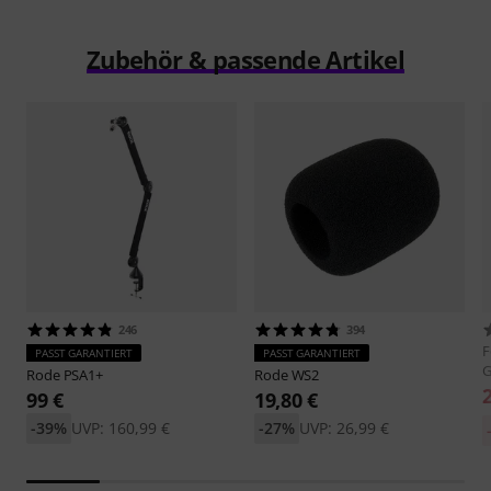
Zubehör & passende Artikel
246
394
F
PASST GARANTIERT
PASST GARANTIERT
G
Rode
PSA1+
Rode
WS2
99 €
19,80 €
-39%
UVP: 160,99 €
-27%
UVP: 26,99 €