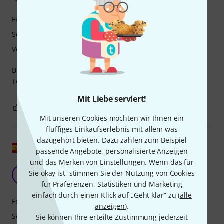
Features
Sound
Verarbeitung
Bin sehr happy mit dem NT1. :D
Top Preis/Leistungs Verhältnis. Macht Spaß!
Mit Liebe serviert!
0
0
BEWERTUNG MELDEN
Mit unseren Cookies möchten wir Ihnen ein
fluffiges Einkaufserlebnis mit allem was
dazugehört bieten. Dazu zählen zum Beispiel
Original zeigen
passende Angebote, personalisierte Anzeigen
und das Merken von Einstellungen. Wenn das für
Gutes Mikrofon, guter Klang, sparsam.
Sie okay ist, stimmen Sie der Nutzung von Cookies
H
Hathor11 10.05.2024
für Präferenzen, Statistiken und Marketing
einfach durch einen Klick auf „Geht klar“ zu (
alle
Features
anzeigen
).
Sound
Sie können Ihre erteilte Zustimmung jederzeit