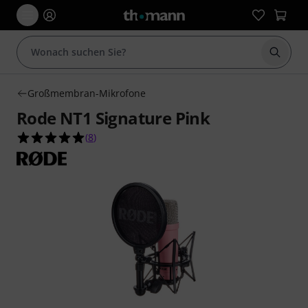
Suche 
Großmembran-Mikrofone
Rode NT1 Signature Pink
5.0 von 5 Sternen aus 8 Kundenbewertungen
(
8
)