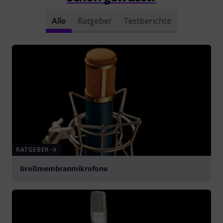
Alle
Ratgeber
Testberichte
RATGEBER
Großmembranmikrofone