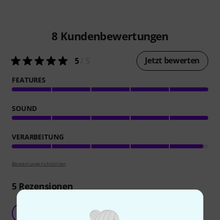
8
Kundenbewertungen
Jetzt bewerten
5
/ 5
FEATURES
SOUND
VERARBEITUNG
Bewertungsrichtlinien
5
Rezensionen
Voll guter Sound und top Qualität
CM
Corinna Melanie 03.02.2026