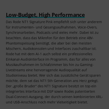
Low-Budget, High Performance
Das Rode NT1 Signature Pink empfiehlt sich unter anderem
für Instrumenten- und Gesangsaufnahmen, Voice-Overs,
Synchronarbeiten, Podcasts und vieles mehr. Dabei ist zu
beachten, dass das Mikrofon für den Betrieb eine 48V-
Phantomspeisung benötigt, die aber bei den meisten
Mischern, Audiokonsolen und Interfaces zuschaltbar ist.
Rode hat mit dem AI-1 auch selbst ein professionelles
Einkanal-Audiointerface im Programm, das für alles von
Musikaufnahmen im Schlafzimmer bis hin zu Gaming-
Livestreams eine hervorragende Audioqualität auf
Studioniveau bietet. Wer sich das zusätzliche Gerät sparen
möchte, dem sei das NT1 5th Generation ans Herz gelegt.
Der „große Bruder“ des NT1 Signature besitzt on top ein
integriertes Interface mit DSP sowie Rodes patentierten
Dual-Connect-Ausgang, der durch seinen kombinierten XRL-
und USB-Anschluss noch mehr Vielseitigkeit bietet.