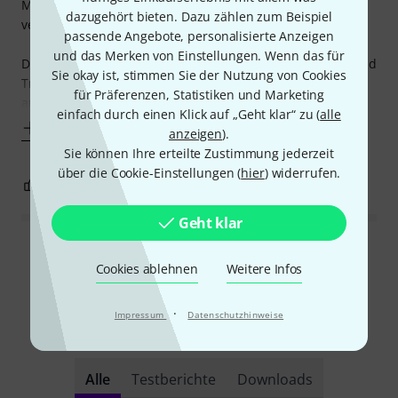
Man kann ihn auch gut als Theke mit Zapfanlage
dazugehört bieten. Dazu zählen zum Beispiel
verwenden ;)
passende Angebote, personalisierte Anzeigen
und das Merken von Einstellungen. Wenn das für
Das Gewicht schreckt ein wenig ab, da die Tasche genügend
Sie okay ist, stimmen Sie der Nutzung von Cookies
Tragelaschen hat wird das gut ausgeglichen. Schnell
für Präferenzen, Statistiken und Marketing
ausgepackt und aufgebaut.
einfach durch einen Klick auf „Geht klar“ zu (
alle
Mehr anzeigen
anzeigen
).
Sie können Ihre erteilte Zustimmung jederzeit
über die Cookie-Einstellungen (
hier
) widerrufen.
1
0
BEWERTUNG MELDEN
Geht klar
Alle Bewertungen lesen
Cookies ablehnen
Weitere Infos
·
Impressum
Datenschutzhinweise
Schon gewusst?
Alle
Testberichte
Downloads