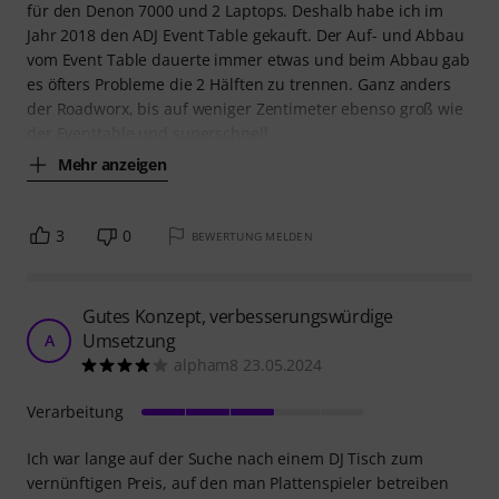
für den Denon 7000 und 2 Laptops. Deshalb habe ich im
Jahr 2018 den ADJ Event Table gekauft. Der Auf- und Abbau
vom Event Table dauerte immer etwas und beim Abbau gab
es öfters Probleme die 2 Hälften zu trennen. Ganz anders
der Roadworx, bis auf weniger Zentimeter ebenso groß wie
der Eventtable und superschnell
Mehr anzeigen
3
0
BEWERTUNG MELDEN
Gutes Konzept, verbesserungswürdige
Umsetzung
A
alpham8 23.05.2024
Verarbeitung
Ich war lange auf der Suche nach einem DJ Tisch zum
vernünftigen Preis, auf den man Plattenspieler betreiben