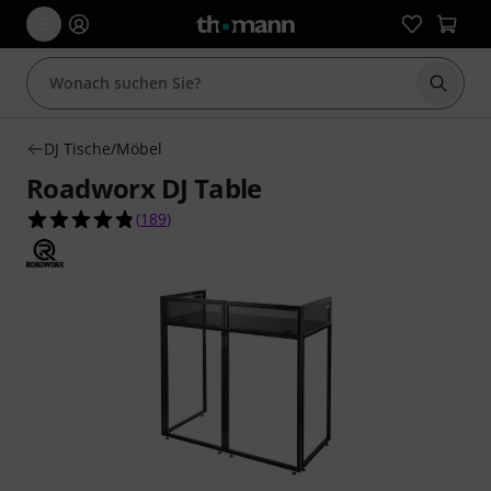
Suche 
DJ Tische/Möbel
Roadworx DJ Table
4.8 von 5 Sternen aus 189 Kundenbewertungen
(
189
)