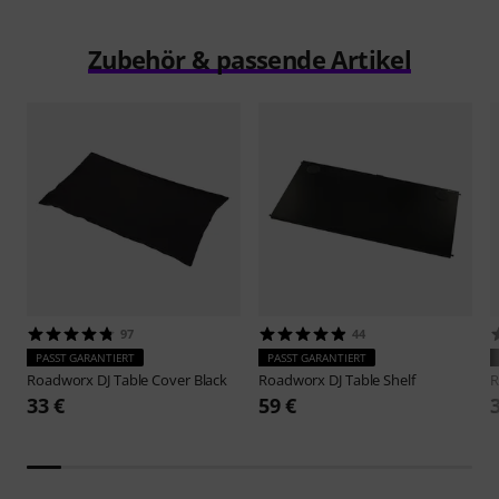
Zubehör & passende Artikel
97
44
PASST GARANTIERT
PASST GARANTIERT
Roadworx
DJ Table Cover Black
Roadworx
DJ Table Shelf
R
33 €
59 €