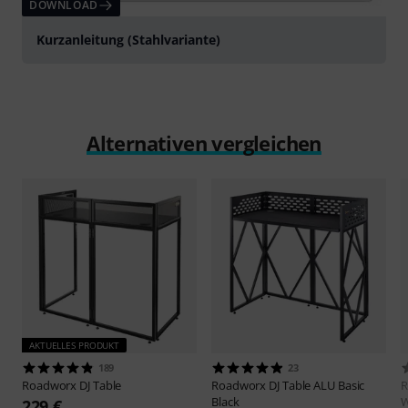
DOWNLOAD
Kurzanleitung (Stahlvariante)
Alternativen vergleichen
AKTUELLES PRODUKT
189
23
Roadworx
DJ Table
Roadworx
DJ Table ALU Basic
R
Black
W
229 €