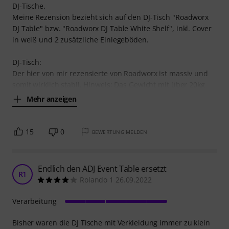
DJ-Tische.
Meine Rezension bezieht sich auf den DJ-Tisch "Roadworx
DJ Table" bzw. "Roadworx DJ Table White Shelf", inkl. Cover
in weiß und 2 zusätzliche Einlegeböden.
DJ-Tisch:
Der hier von mir rezensierte von Roadworx ist massiv und
somit wirklich stabil. Hinweis: Das Gewicht mit über 20kg
Mehr anzeigen
15
0
BEWERTUNG MELDEN
Endlich den ADJ Event Table ersetzt
R1
Rolando 1 26.09.2022
Verarbeitung
Bisher waren die DJ Tische mit Verkleidung immer zu klein