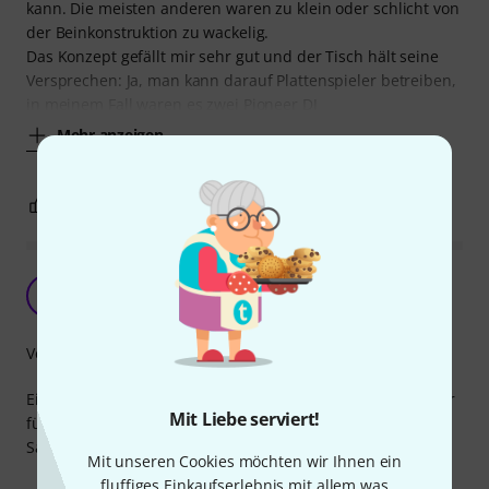
kann. Die meisten anderen waren zu klein oder schlicht von
der Beinkonstruktion zu wackelig.
Das Konzept gefällt mir sehr gut und der Tisch hält seine
Versprechen: Ja, man kann darauf Plattenspieler betreiben,
in meinem Fall waren es zwei Pioneer DJ
Mehr anzeigen
1
0
BEWERTUNG MELDEN
Allrounder für viele Einsatzgebiete
R
Rabatzmacher 01.02.2024
Verarbeitung
Ein sehr gut verarbeiteter Tisch. Er wird bei uns im Theater
Mit Liebe serviert!
für die Technik verwendet. Damit sind wir flexibler in der
Saal- und Bühnengestaltung.
Mit unseren Cookies möchten wir Ihnen ein
fluffiges Einkaufserlebnis mit allem was