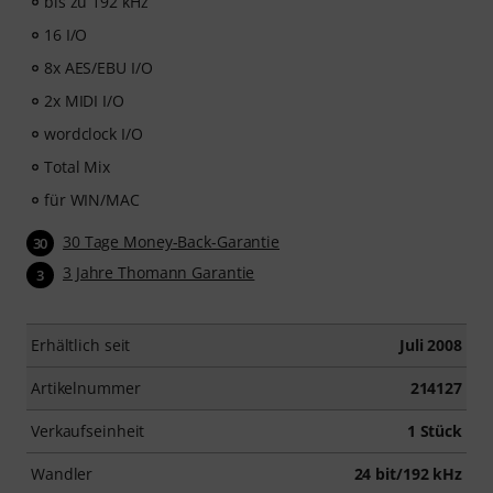
bis zu 192 kHz
16 I/O
8x AES/EBU I/O
2x MIDI I/O
wordclock I/O
Total Mix
für WIN/MAC
30 Tage Money-Back-Garantie
30
3 Jahre Thomann Garantie
3
Erhältlich seit
Juli 2008
Artikelnummer
214127
Verkaufseinheit
1 Stück
Wandler
24 bit/192 kHz