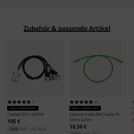
Zubehör & passende Artikel
6
31
I
PASST GARANTIERT
PASST GARANTIERT
E
Cordial
CFD 1,5 DFMT
Sommer Cable
BNC Cable 75
Ohms 0,75m
105 €
18,50 €
-26%
UVP: 142,80 €