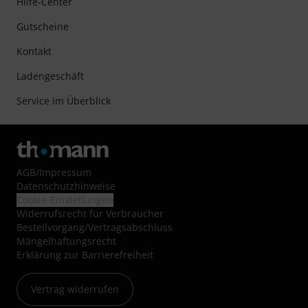
Hilfe-Center
Gutscheine
Kontakt
Ladengeschäft
Service im Überblick
AGB
/
Impressum
Datenschutzhinweise
Cookie-Einstellungen
Widerrufsrecht für Verbraucher
Bestellvorgang/Vertragsabschluss
Mängelhaftungsrecht
Erklärung zur Barrierefreiheit
Vertrag widerrufen