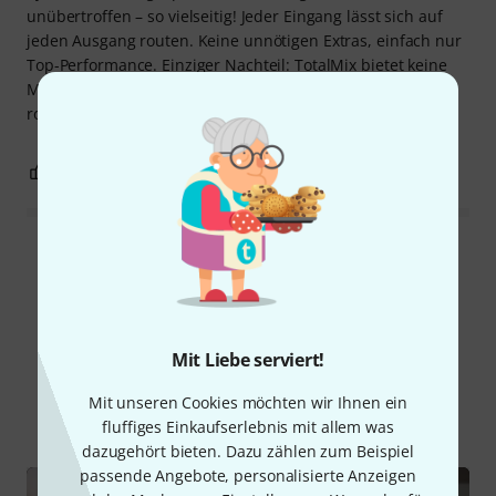
unübertroffen – so vielseitig! Jeder Eingang lässt sich auf
jeden Ausgang routen. Keine unnötigen Extras, einfach nur
Top-Performance. Einziger Nachteil: TotalMix bietet keine
Möglichkeit, Audiosignale zwischen den beiden Karten zu
routen.
0
0
BEWERTUNG MELDEN
Alle Bewertungen lesen
Schon gewusst?
Mit Liebe serviert!
Mit unseren Cookies möchten wir Ihnen ein
Alle
Videos
Ratgeber
Testberichte
fluffiges Einkaufserlebnis mit allem was
dazugehört bieten. Dazu zählen zum Beispiel
passende Angebote, personalisierte Anzeigen