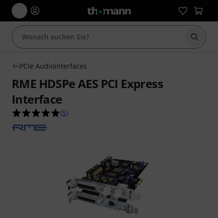
Suche 
PCIe Audiointerfaces
RME HDSPe AES PCI Express
Interface
5.0 von 5 Sternen aus 5 Kundenbewertungen
(
5
)