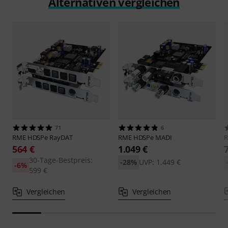
Alternativen vergleichen
71
6
RME
HDSPe RayDAT
RME
HDSPe MADI
564 €
1.049 €
30-Tage-Bestpreis:
-28%
UVP: 1.449 €
-6%
599 €
Vergleichen
Vergleichen