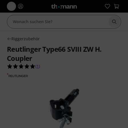
Suche 
Riggerzubehör
Reutlinger Type66 SVIII ZW H.
Coupler
5.0 von 5 Sternen aus 1 Kundenbewertungen
(
1
)