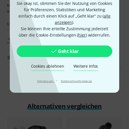
Sie okay ist, stimmen Sie der Nutzung von Cookies
sein müssen, sonst hat man schnell nicht erlaubte Winkel
für Präferenzen, Statistiken und Marketing
im Reutlinger.
einfach durch einen Klick auf „Geht klar“ zu (
alle
anzeigen
).
Mit dem Produkt umgeht man leicht, Steelflex verwenden
Sie können Ihre erteilte Zustimmung jederzeit
zu müssen, da man nicht
über die Cookie-Einstellungen (
hier
) widerrufen.
Mehr anzeigen
Geht klar
0
0
BEWERTUNG MELDEN
Cookies ablehnen
Weitere Infos
Alle Bewertungen lesen
·
Impressum
Datenschutzhinweise
Alternativen vergleichen