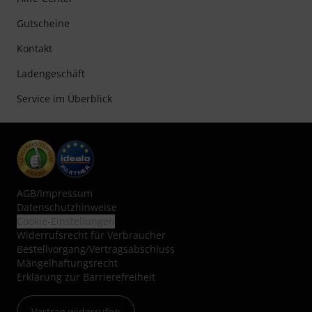
Gutscheine
Kontakt
Ladengeschäft
Service im Überblick
AGB
/
Impressum
Datenschutzhinweise
Cookie-Einstellungen
Widerrufsrecht für Verbraucher
Bestellvorgang/Vertragsabschluss
Mängelhaftungsrecht
Erklärung zur Barrierefreiheit
Vertrag widerrufen