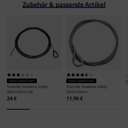
Zubehör & passende Artikel
1
6
E
PASST GARANTIERT
PASST GARANTIERT
Stairville
Steelwire Safety
Stairville
Steelwire Safety
500cm/5mm Bk
300cm/5mm
24 €
11,90 €