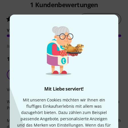
1
Kundenbewertungen
Jetzt bewerten
5
/ 5
VERARBEITUNG
Bewertungsrichtlinien
1
Rezension
Top Produkt, für den richtigen Anwendungsfall
K
Kosta96 15.12.2024
Mit Liebe serviert!
Verarbeitung
Mit unseren Cookies möchten wir Ihnen ein
Wenn man den richtigen Anwendungsfall hat, ist es ein top
fluffiges Einkaufserlebnis mit allem was
Produkt. Gewohnte Qualität.
dazugehört bieten. Dazu zählen zum Beispiel
passende Angebote, personalisierte Anzeigen
Man muss nur bedenken, dass die Anschlagpunkte ziemlich
und das Merken von Einstellungen. Wenn das für
direkt über den Möglichkeiten des Anschlags der Traverse