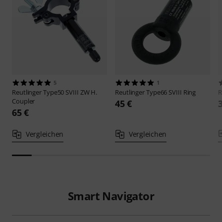
5
1
Reutlinger
Type50 SVIII ZW H.
Reutlinger
Type66 SVIII Ring
R
Coupler
45 €
65 €
Vergleichen
Vergleichen
Smart Navigator