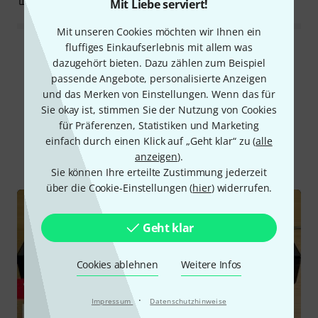
Mit Liebe serviert!
Mit unseren Cookies möchten wir Ihnen ein
fluffiges Einkaufserlebnis mit allem was
Alle Bewertungen lesen
dazugehört bieten. Dazu zählen zum Beispiel
passende Angebote, personalisierte Anzeigen
und das Merken von Einstellungen. Wenn das für
Sie okay ist, stimmen Sie der Nutzung von Cookies
Schon gewusst?
für Präferenzen, Statistiken und Marketing
einfach durch einen Klick auf „Geht klar“ zu (
alle
Alle
Videos
Ratgeber
Testberichte
anzeigen
).
Sie können Ihre erteilte Zustimmung jederzeit
über die Cookie-Einstellungen (
hier
) widerrufen.
Geht klar
Cookies ablehnen
Weitere Infos
·
Impressum
Datenschutzhinweise