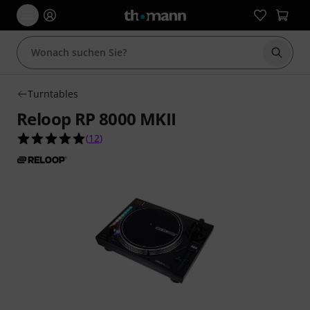
Suche 
Turntables
Reloop RP 8000 MKII
5.0 von 5 Sternen aus 12 Kundenbewertungen
(
12
)