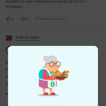
trotzdem für alle Funktionen von Serato DJ Pro zur
Verfügung.
2
0
BEWERTUNG MELDEN
Original zeigen
D
DJFrankie 19.09.2019
Bedienung
Features
Sound
Verarbeitung
sehr gut gefällt mir
5
0
BEWERTUNG MELDEN