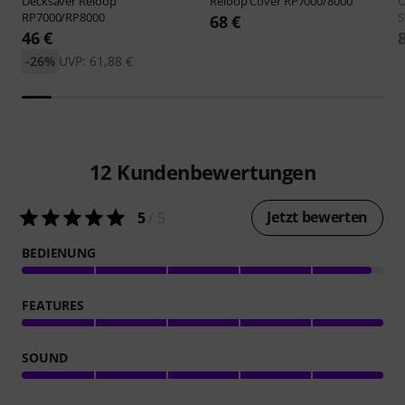
Decksaver
Reloop
Reloop
Cover RP7000/8000
O
RP7000/RP8000
S
68 €
46 €
-26%
UVP: 61,88 €
12
Kundenbewertungen
Jetzt bewerten
5
/ 5
BEDIENUNG
FEATURES
SOUND