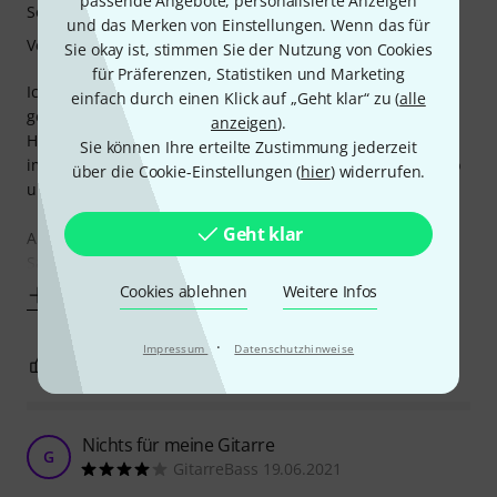
passende Angebote, personalisierte Anzeigen
Sound
und das Merken von Einstellungen. Wenn das für
Verarbeitung
Sie okay ist, stimmen Sie der Nutzung von Cookies
für Präferenzen, Statistiken und Marketing
Ich habe lange Zeit Ernie Ball Saiten auf meiner Akustik
einfach durch einen Klick auf „Geht klar“ zu (
alle
gespeilt und war damit auch lange Zeit zufrieden.
anzeigen
).
Hauptsächlich spiele ich E-Gitarre und habe auf den auch
Sie können Ihre erteilte Zustimmung jederzeit
immer Ernie Ball Saiten gehabt und war sehr zufrieden. Ab
über die Cookie-Einstellungen (
hier
) widerrufen.
und an probiert man aber aus neugierde etwas neues aus.
Geht klar
Auf meiner Yamaha Akustik mit Tonabnehmer klingen die
Saiten brillianter als die
Cookies ablehnen
Weitere Infos
Mehr anzeigen
·
Impressum
Datenschutzhinweise
1
1
BEWERTUNG MELDEN
Nichts für meine Gitarre
G
GitarreBass 19.06.2021