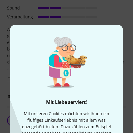
Sound
Verarbeitung
Als die Saiten ankamen hab ich diese auf meine Gitarre
gespannt und war nun ja sehr enttäuscht, weil der Sound
echt zu wünschen übrig lieg. Um den Sound näher zu
beschreiben: er ist eher unklar und wabbelig, was
überhaupt nicht zu dem passt was ich spielen wollte (zu
dem Zeitpunkt viel Nirvana). (Für Rock passen dünne Saiten
auch eigentlich nicht aber das ist ein
Mehr anzeigen
1
1
BEWERTUNG MELDEN
Mit Liebe serviert!
Mit unseren Cookies möchten wir Ihnen ein
Umgestiegen von Ernie Ball
fluffiges Einkaufserlebnis mit allem was
F
Fabian1987 19.05.2021
dazugehört bieten. Dazu zählen zum Beispiel