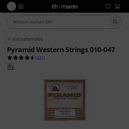
Suche 
.010 Saitensätze
Pyramid Western Strings 010-047
4.5 von 5 Sternen aus 431 Kundenbewertungen
(
431
)