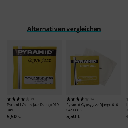
Alternativen vergleichen
71
14
Pyramid
Gypsy Jazz Django 010-
Pyramid
Gypsy Jazz Django 010-
H
045
045 Loop
0
5,50 €
5,50 €