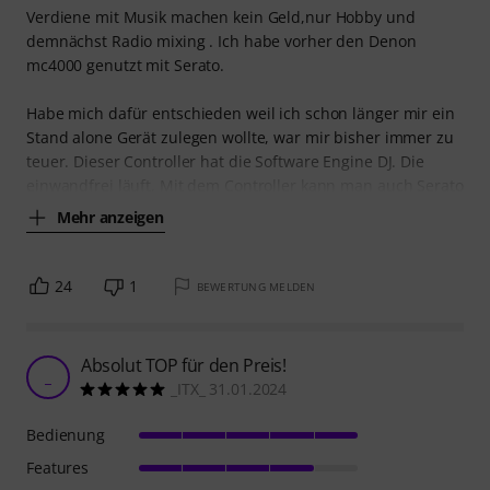
Verdiene mit Musik machen kein Geld,nur Hobby und
demnächst Radio mixing . Ich habe vorher den Denon
mc4000 genutzt mit Serato.
Habe mich dafür entschieden weil ich schon länger mir ein
Stand alone Gerät zulegen wollte, war mir bisher immer zu
teuer. Dieser Controller hat die Software Engine DJ. Die
einwandfrei läuft. Mit dem Controller kann man auch Serato
Mehr anzeigen
24
1
BEWERTUNG MELDEN
Absolut TOP für den Preis!
_
_ITX_ 31.01.2024
Bedienung
Features