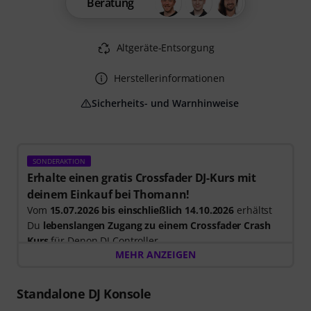
Beratung
Altgeräte-Entsorgung
Herstellerinformationen
Sicherheits- und Warnhinweise
SONDERAKTION
Erhalte einen gratis Crossfader DJ-Kurs mit
deinem Einkauf bei Thomann!
Vom
15.07.2026 bis einschließlich 14.10.2026
erhältst
Du
lebenslangen Zugang zu einem Crossfader Crash
Kurs
für Denon DJ Controller.
MEHR ANZEIGEN
In deinem kostenlosen Kurs enthalten:
- Expertenunterricht: Lerne von der weltweit führenden
Standalone DJ Konsole
DJ-Lernplattform mit Schritt-für-Schritt-Videos