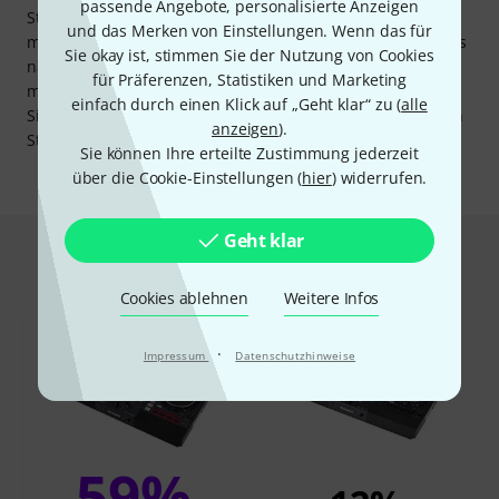
passende Angebote, personalisierte Anzeigen
Sticks oder SD-Karten geladen und überallhin
und das Merken von Einstellungen. Wenn das für
mitgenommen werden. Es besteht volle Flexibilität, um Sets
Sie okay ist, stimmen Sie der Nutzung von Cookies
nach Belieben zu gestalten. Mit diesem DJ-Controller hat
für Präferenzen, Statistiken und Marketing
man das Beste aus beiden Welten und kann in jeder
einfach durch einen Klick auf „Geht klar“ zu (
alle
Situation das Beste herausholen, egal ob mit den neuesten
anzeigen
).
Streaming-Hits oder den persönlichen Lieblingstracks!
Sie können Ihre erteilte Zustimmung jederzeit
über die Cookie-Einstellungen (
hier
) widerrufen.
Geht klar
Das kauften Kunden, die sich dieses
Produkt angesehen haben
Cookies ablehnen
Weitere Infos
·
Impressum
Datenschutzhinweise
59%