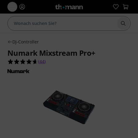
Suche 
DJ-Controller
Numark Mixstream Pro+
4.6 von 5 Sternen aus 44 Kundenbewertungen
(
44
)