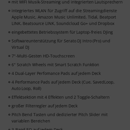
mit WIFI Musik-Streaming und integrierten Lautsprechern
- DJ-Tools: Kostenloses Musikpaket mit über 165 Songs
& Sample-Pack mit perfekt abgestimmten Clips zum
integriertes WLAN für Zugriff auf die Streamingdienste
Laden in deine Software
Apple Music, Amazon Music Unlimited, Tidal, Beatport
- Community-Support: Trete den Crossfader DJ-
LINK, Beatsource LINK, Soundcloud Go+ und Dropbox
Gruppen & Discord-Kanälen bei, um dich zu vernetzen
eingebettetes Betriebssystem für Laptop-freies DJing
und deine Fortschritte zu teilen.
Softwareunterstützung für Serato DJ Intro (Pro) und
Virtual DJ
7"-Multi-Gesten HD-Touchscreen
6" Scratch Wheels mit Smart Scratch Funktion
4 Dual-Layer Perfomance Pads auf jedem Deck
4 Performance Pads auf jedem Deck (Cue, SavedLoop,
Auto Loop, Roll)
Effektsektion mit 4 Effekten und 2 Toggle-Schaltern
großer Filterregler auf jedem Deck
Pitch Bend Tasten und dedizierter Pitch Slider mit
variablen Bereichen
3-Band EQ auf jedem Deck