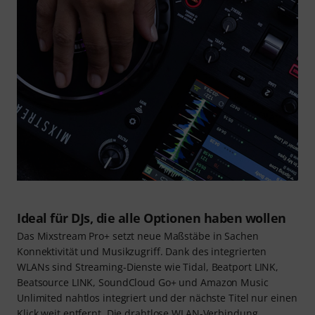
Ideal für DJs, die alle Optionen haben wollen
Das Mixstream Pro+ setzt neue Maßstäbe in Sachen
Konnektivität und Musikzugriff. Dank des integrierten
WLANs sind Streaming-Dienste wie Tidal, Beatport LINK,
Beatsource LINK, SoundCloud Go+ und Amazon Music
Unlimited nahtlos integriert und der nächste Titel nur einen
Klick weit entfernt. Die drahtlose WLAN-Verbindung