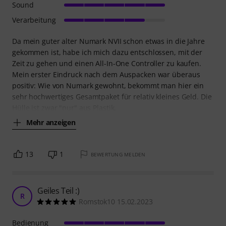
Sound
Verarbeitung
Da mein guter alter Numark NVII schon etwas in die Jahre
gekommen ist, habe ich mich dazu entschlossen, mit der
Zeit zu gehen und einen All-In-One Controller zu kaufen.
Mein erster Eindruck nach dem Auspacken war überaus
positiv: Wie von Numark gewohnt, bekommt man hier ein
sehr hochwertiges Gesamtpaket für relativ kleines Geld. Die
Hülle ist zwar "nur" aus Plastik,
Mehr anzeigen
13
1
BEWERTUNG MELDEN
Geiles Teil :)
R
Romstok10 15.02.2023
Bedienung