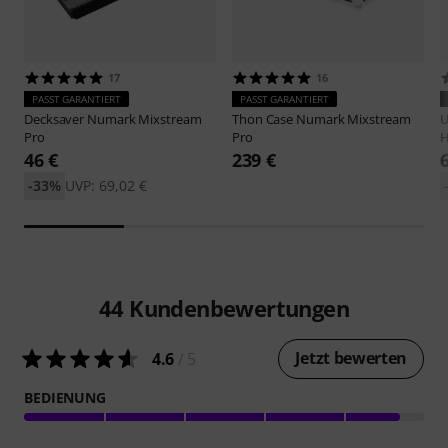
17
16
PASST GARANTIERT
PASST GARANTIERT
Decksaver
Numark Mixstream
Thon
Case Numark Mixstream
Pro
Pro
H
46 €
239 €
-33%
UVP: 69,02 €
44
Kundenbewertungen
Jetzt bewerten
4.6
/ 5
BEDIENUNG