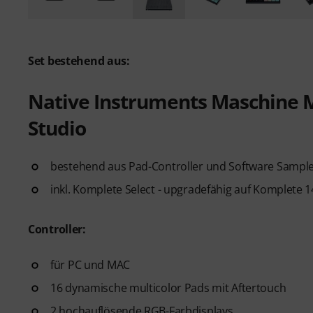
Set bestehend aus:
Native Instruments Maschine 
Studio
bestehend aus Pad-Controller und Software Sampl
inkl. Komplete Select - upgradefähig auf Komplete 
Controller:
für PC und MAC
16 dynamische multicolor Pads mit Aftertouch
2 hochauflösende RGB-Farbdisplays