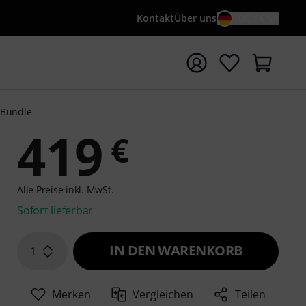
Kontakt
Über uns
DE / €
e mit Suchwort {searchTerm} starten
 Bundle
419
€
Alle Preise inkl. MwSt.
Sofort lieferbar
IN DEN WARENKORB
1
Merken
Vergleichen
Teilen