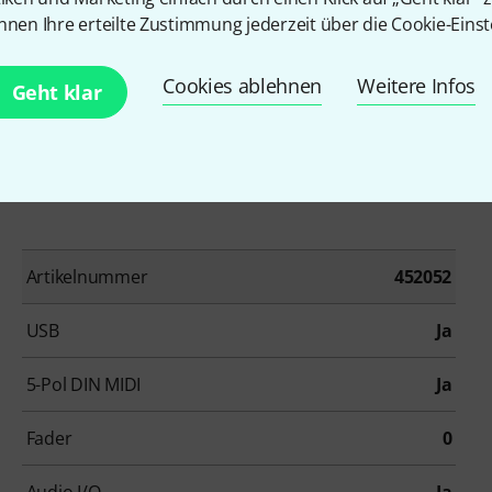
te und Gummifüßen
nnen Ihre erteilte Zustimmung jederzeit über die Cookie-Einst
Cookies ablehnen
Weitere Infos
Geht klar
Artikelnummer
452052
USB
Ja
5-Pol DIN MIDI
Ja
Fader
0