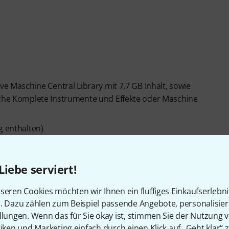
ve Maschine Central Library mit 7,7 GB Inhalt, sowie
liche Komplete Instrumente und Effekte oder Maschine
g enthalten)
plungsunterlage
Liebe serviert!
ntrollern sowie Instrumenten
seren Cookies möchten wir Ihnen ein fluffiges Einkaufserlebn
n. Dazu zählen zum Beispiel passende Angebote, personalisie
Akai MPC Studio, Akai Fire, Novation Launchpad Pro und
llungen. Wenn das für Sie okay ist, stimmen Sie der Nutzung 
tiken und Marketing einfach durch einen Klick auf „Geht klar“ z