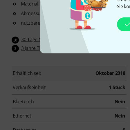
Material: Kombination aus Schaumstoff, MDF Plat
Sie kö
Abmessungen (B x T): 335 x 335 mm
nutzbare Fläche (B x T): 335 x 305 mm
30 Tage Money-Back-Garantie
30
3 Jahre Thomann Garantie
3
Erhältlich seit
Oktober 2018
Verkaufseinheit
1 Stück
Bluetooth
Nein
Ethernet
Nein