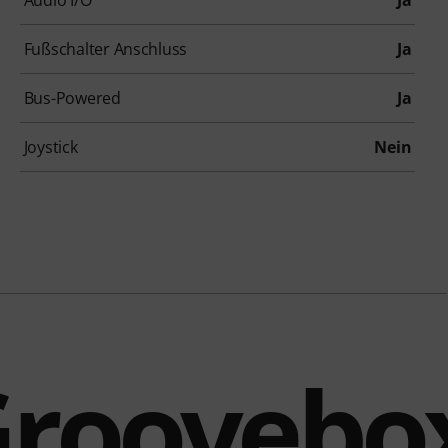
Audio I/O
Ja
Fußschalter Anschluss
Ja
Bus-Powered
Ja
Joystick
Nein
roovebo