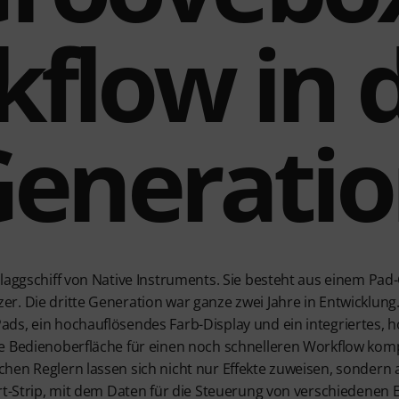
flow in d
enerati
Flaggschiff von Native Instruments. Sie besteht aus einem Pad
. Die dritte Generation war ganze zwei Jahre in Entwicklung.
ds, ein hochauflösendes Farb-Display und ein integriertes, 
e Bedienoberfläche für einen noch schnelleren Workflow komp
hen Reglern lassen sich nicht nur Effekte zuweisen, sondern a
rt-Strip, mit dem Daten für die Steuerung von verschiedenen Ef