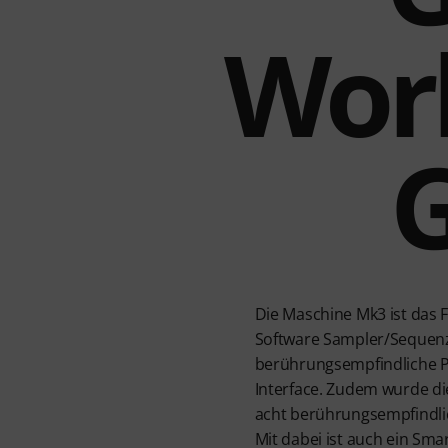
Work
G
Die Maschine Mk3 ist das 
Software Sampler/Sequenzer
berührungsempfindliche Pa
Interface. Zudem wurde di
acht berührungsempfindlic
Mit dabei ist auch ein Sma