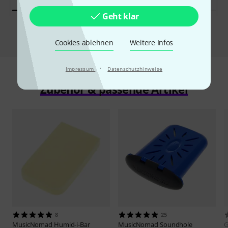
Geht klar
Vergleichen
Cookies ablehnen
Weitere Infos
·
Impressum
Datenschutzhinweise
Zubehör & passende Artikel
8
25
MusicNomad
Humid-i-Bar
MusicNomad
Soundhole