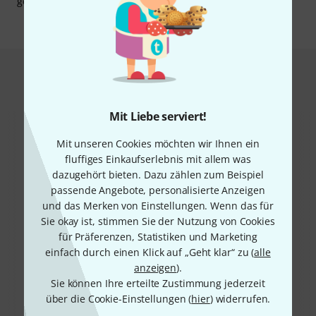
gerissene Decken der Vergangenheit an!
Das kauften Kunden, die sich dieses
Produkt angesehen haben
Mit Liebe serviert!
Mit unseren Cookies möchten wir Ihnen ein
fluffiges Einkaufserlebnis mit allem was
dazugehört bieten. Dazu zählen zum Beispiel
passende Angebote, personalisierte Anzeigen
und das Merken von Einstellungen. Wenn das für
52%
Sie okay ist, stimmen Sie der Nutzung von Cookies
11%
für Präferenzen, Statistiken und Marketing
einfach durch einen Klick auf „Geht klar“ zu (
alle
KAUFTEN
KAUFTEN
anzeigen
).
Daddario PW-HPK-01
GENAU DIESES PRODUKT
Sie können Ihre erteilte Zustimmung jederzeit
29 €
32 €
über die Cookie-Einstellungen (
hier
) widerrufen.