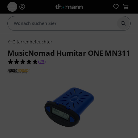
Suche 
Gitarrenbefeuchter
MusicNomad Humitar ONE MN311
4.9 von 5 Sternen aus 23 Kundenbewertungen
(
23
)