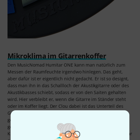
Mikroklima im Gitarrenkoffer
Den MusicNomad Humitar ONE kann man natürlich zum
Messen der Raumfeuchte irgendwo hinlegen. Das geht,
aber dafür ist er eigentlich nicht gedacht. Er ist so designt,
dass man ihn in das Schallloch der Akustikgitarre oder des
Akustikbasses schiebt, sodass er von den Saiten gehalten
wird. Hier verbleibt er, wenn die Gitarre im Ständer steht
oder im Koffer liegt. Der Clou dabei ist das Unterteil des
Gerätes. Hier wird nämlich ein spezieller, vorher
gewässerter Schaumstoff eingelegt, der die Luftfeuchte
gezielt innerhalb des Instruments bzw. innerhalb des
Koffers anheben kann. Damit gehören eingefallene oder gar