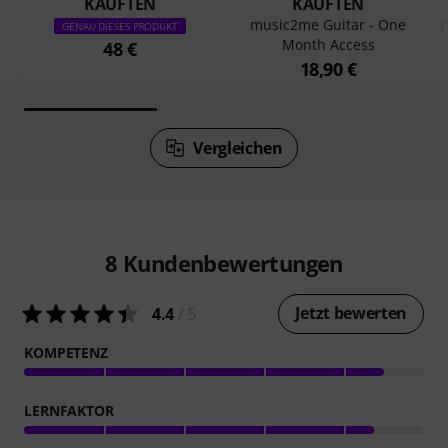
KAUFTEN
KAUFTEN
music2me Guitar - One
GENAU DIESES PRODUKT
Month Access
48 €
18,90 €
Vergleichen
8
Kundenbewertungen
Jetzt bewerten
4.4
/ 5
KOMPETENZ
LERNFAKTOR