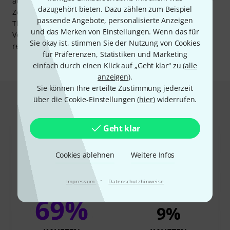
automatisch nach Ablauf der 3 Monate. Wer nach Ende der
dazugehört bieten. Dazu zählen zum Beispiel
Zeit weiter dabeibleiben möchte, kann entweder über
passende Angebote, personalisierte Anzeigen
Thomann eine neue Mitgliedschaft in Form des Online-
und das Merken von Einstellungen. Wenn das für
Vouchers erwerben oder direkt auf music2me.com ein
Sie okay ist, stimmen Sie der Nutzung von Cookies
reguläres Abonnement abschließen.
für Präferenzen, Statistiken und Marketing
einfach durch einen Klick auf „Geht klar“ zu (
alle
anzeigen
).
Sie können Ihre erteilte Zustimmung jederzeit
Das kauften Kunden, die sich dieses
über die Cookie-Einstellungen (
hier
) widerrufen.
Produkt angesehen haben
Geht klar
Cookies ablehnen
Weitere Infos
·
Impressum
Datenschutzhinweise
69%
9%