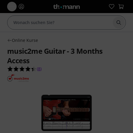
Suche 
Online Kurse
music2me Guitar - 3 Months
Access
4.4 von 5 Sternen aus 8 Kundenbewertungen
(
8
)