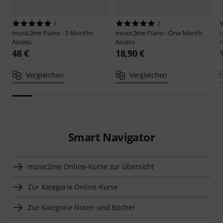
6
2
music2me
Piano - 3 Months
music2me
Piano - One Month
m
Access
Access
A
48 €
18,90 €
Vergleichen
Vergleichen
Smart Navigator
music2me Online-Kurse zur Übersicht
Zur Kategorie Online-Kurse
Zur Kategorie Noten und Bücher