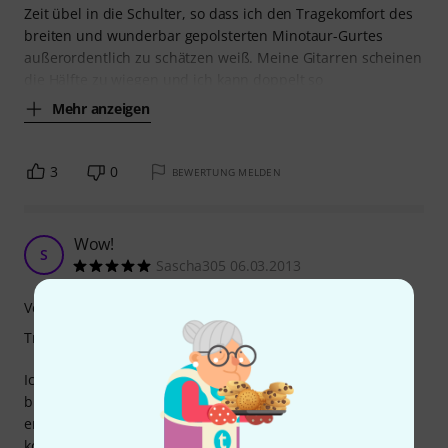
Zeit übel in die Schulter, so dass ich den Tragekomfort des
breiten und wunderbar gepolsterten Minotaur-Gurtes
außerordentlich zu schätzen weiß. Meine Gitarren scheinen
die Hälfte zu wiegen und ich kann doppelt so
Mehr anzeigen
3
0
BEWERTUNG MELDEN
Wow!
S
Sascha305 06.03.2013
Verarbeitung
Tragekomfort
Ich habe den Gurt vor kurzem geschenkt bekommen und
bin mehr als beeindruckt. Das Leder ist an den
entscheidenden Stellen toll vernäht und der Gurt füllt den
kompletten Gitarrenkoffer mit einem angenehmen