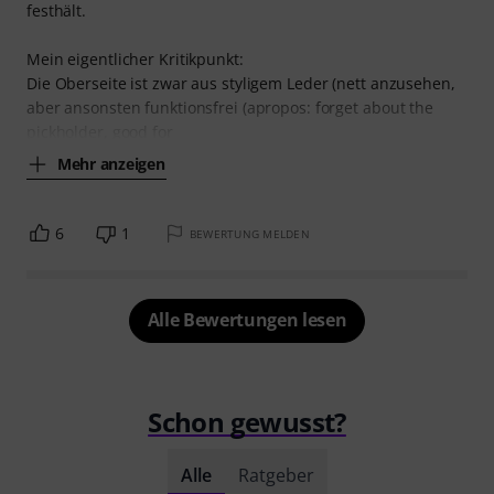
festhält.
Mein eigentlicher Kritikpunkt:
Die Oberseite ist zwar aus styligem Leder (nett anzusehen,
aber ansonsten funktionsfrei (apropos: forget about the
pickholder, good for
Mehr anzeigen
6
1
BEWERTUNG MELDEN
Alle Bewertungen lesen
Schon gewusst?
Alle
Ratgeber