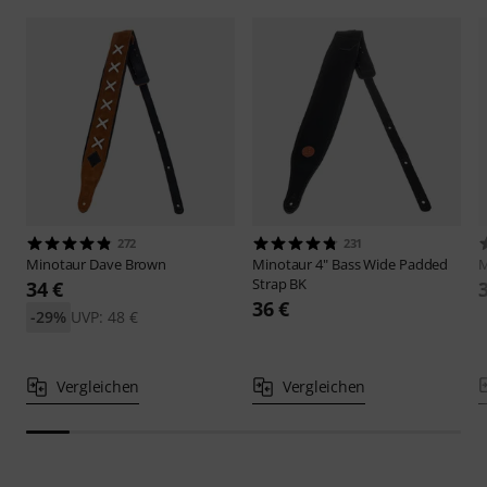
272
231
Minotaur
Dave Brown
Minotaur
4" Bass Wide Padded
M
Strap BK
34 €
36 €
-29%
UVP: 48 €
Vergleichen
Vergleichen