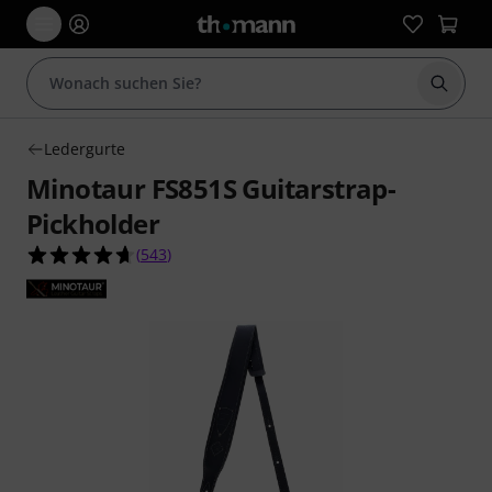
Suche 
Ledergurte
Minotaur FS851S Guitarstrap-
Pickholder
4.7 von 5 Sternen aus 543 Kundenbewertungen
(
543
)