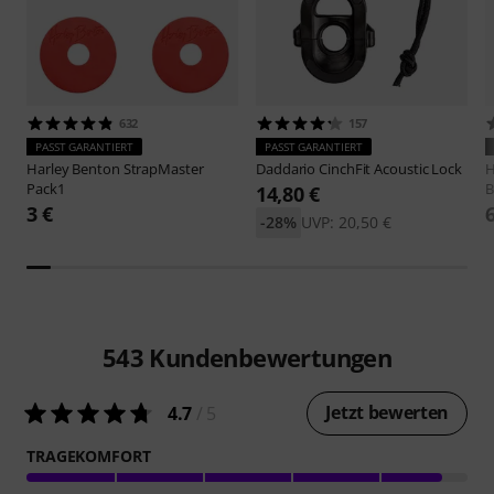
632
157
PASST GARANTIERT
PASST GARANTIERT
Harley Benton
StrapMaster
Daddario
CinchFit Acoustic Lock
H
Pack1
B
14,80 €
3 €
-28%
UVP: 20,50 €
543
Kundenbewertungen
Jetzt bewerten
4.7
/ 5
TRAGEKOMFORT