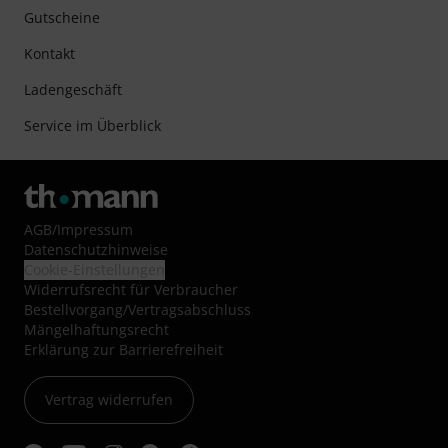
Gutscheine
Kontakt
Ladengeschäft
Service im Überblick
AGB
/
Impressum
Datenschutzhinweise
Cookie-Einstellungen
Widerrufsrecht für Verbraucher
Bestellvorgang/Vertragsabschluss
Mängelhaftungsrecht
Erklärung zur Barrierefreiheit
Vertrag widerrufen