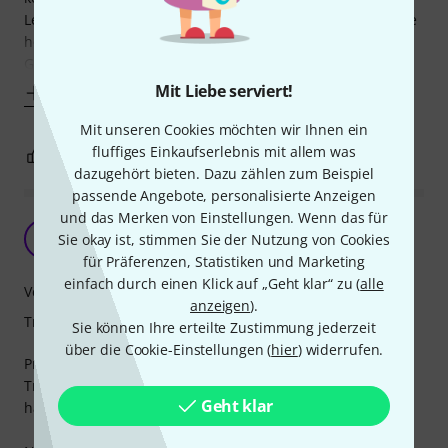
Lederduft. Nimmt man den Gurt in die Hand spürt man die
hohe Lederqualität. Die Längeneinstellung dürften allen
Gitarristen und Bassisten gerecht werden (ich bin
Mit Liebe serviert!
Mehr anzeigen
Mit unseren Cookies möchten wir Ihnen ein
fluffiges Einkaufserlebnis mit allem was
2
0
BEWERTUNG MELDEN
dazugehört bieten. Dazu zählen zum Beispiel
passende Angebote, personalisierte Anzeigen
und das Merken von Einstellungen. Wenn das für
Angenehmer Strap.
A
Sie okay ist, stimmen Sie der Nutzung von Cookies
Amorhunter 07.11.2013
für Präferenzen, Statistiken und Marketing
einfach durch einen Klick auf „Geht klar“ zu (
alle
Verarbeitung
anzeigen
).
Tragekomfort
Sie können Ihre erteilte Zustimmung jederzeit
über die Cookie-Einstellungen (
hier
) widerrufen.
Preiswert, solide verarbeitet und angenehme
Trageeigenschaften. Breit genug und ordentlich gepolstert
Geht klar
hält er meinen Bass dort wo er hingehört.