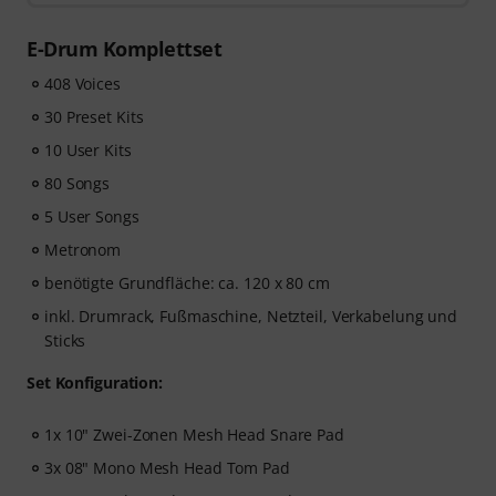
Drums
– völlig kostenlos! Der Freischaltcode zur App
wird Dir automatisch per E-Mail zugeschickt.
E-Drum Komplettset
408 Voices
30 Preset Kits
10 User Kits
80 Songs
5 User Songs
Metronom
benötigte Grundfläche: ca. 120 x 80 cm
inkl. Drumrack, Fußmaschine, Netzteil, Verkabelung und
Sticks
Set Konfiguration:
1x 10" Zwei-Zonen Mesh Head Snare Pad
3x 08" Mono Mesh Head Tom Pad