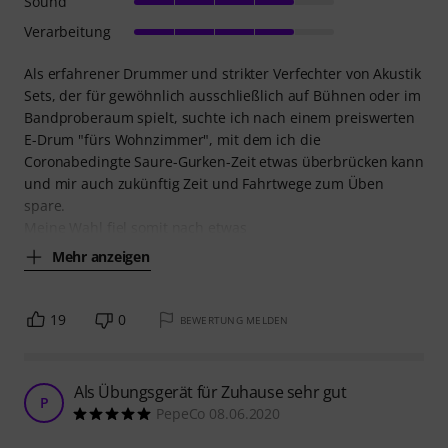
Sound
Verarbeitung
Als erfahrener Drummer und strikter Verfechter von Akustik
Sets, der für gewöhnlich ausschließlich auf Bühnen oder im
Bandproberaum spielt, suchte ich nach einem preiswerten
E-Drum "fürs Wohnzimmer", mit dem ich die
Coronabedingte Saure-Gurken-Zeit etwas überbrücken kann
und mir auch zukünftig Zeit und Fahrtwege zum Üben
spare.
Meine Wahl fiel somit nach etwas
Mehr anzeigen
19
0
BEWERTUNG MELDEN
Als Übungsgerät für Zuhause sehr gut
P
PepeCo 08.06.2020