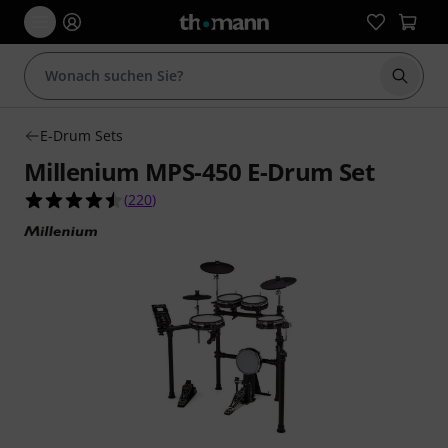
Suche 
E-Drum Sets
Millenium MPS-450 E-Drum Set
4.5 von 5 Sternen aus 220 Kundenbewertungen
(
220
)