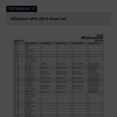
TESTBERICHT
Millenium MPS-450 E-Drum Set