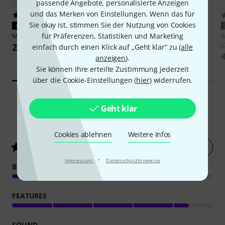
passende Angebote, personalisierte Anzeigen
und das Merken von Einstellungen. Wenn das für
398
566
Sie okay ist, stimmen Sie der Nutzung von Cookies
PASST GARANTIERT
PASST GARANTIERT
für Präferenzen, Statistiken und Marketing
Millenium
Hi-Hat Controller
Millenium
E-Drum Bag
M
C
29 €
75 €
einfach durch einen Klick auf „Geht klar“ zu (
alle
anzeigen
).
Sie können Ihre erteilte Zustimmung jederzeit
über die Cookie-Einstellungen (
hier
) widerrufen.
Geht klar
220
Kundenbewertungen
Cookies ablehnen
Weitere Infos
Jetzt bewerten
4.5
/ 5
·
Impressum
Datenschutzhinweise
BESPIELBARKEIT
FEATURES
SOUND