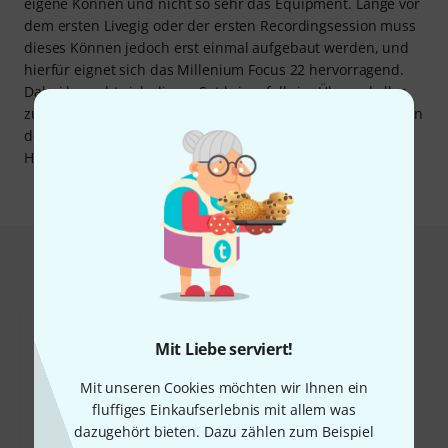
eigene Können und nicht so sehr das Equipment. Lange vor
dem ersten Livegig oder der ersten Recordingsession muss
dieses Können jedoch erst einmal aufgebaut werden, und
hierfür eignet sich das Millenium Focus 22 hervorragend.
Dabei braucht sich dieses Set keinesfalls im Übungskeller
zu verstecken. Mit seinen zeitlosen, schwarzen Kesseln, den
dezent-stylischen Millenium-Logos und der verchromten
Hardware wertet es jeden Proberaum optisch auf.
Das kauften Kunden, die sich dieses
Produkt angesehen haben
Mit Liebe serviert!
Mit unseren Cookies möchten wir Ihnen ein
fluffiges Einkaufserlebnis mit allem was
dazugehört bieten. Dazu zählen zum Beispiel