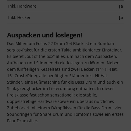
Inkl. Hardware
Ja
Inkl. Hocker
Ja
Auspacken und loslegen!
Das Millenium Focus 22 Drum Set Black ist ein Rundum-
sorglos-Paket für die ersten Takte ambitionierter Einsteiger.
Es bietet „out of the box“ alles, um nach dem Auspacken,
Aufbauen und Stimmen direkt loslegen zu können. Neben
dem fünfteiligen Kesselsatz sind zwei Becken (14“-Hi-Hat,
16“-Crash/Ride), alle benötigten Ständer inkl. Hi-Hat-
Ständer, eine Fußmaschine für die Bass Drum und auch ein
Schlagzeughocker im Lieferumfang enthalten. In dieser
Preisklasse fast schon sensationell: die stabile,
doppelstrebige Hardware sowie ein überaus nützliches
Zubehörset mit einem Dämpfkissen für die Bass Drum, vier
Soundringen für Snare Drum und Tomtoms sowie ein erstes
Paar Drumsticks.