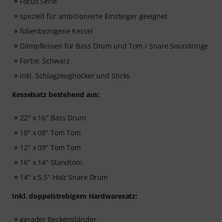
Focus Serie
speziell für ambitionierte Einsteiger geeignet
folienbezogene Kessel
Dämpfkissen für Bass Drum und Tom / Snare Soundringe
Farbe: Schwarz
inkl. Schlagzeughocker und Sticks
Kesselsatz bestehend aus:
22" x 16" Bass Drum
10" x 08" Tom Tom
12" x 09" Tom Tom
16" x 14" Standtom
14" x 5,5" Holz Snare Drum
Inkl. doppelstrebigem Hardwaresatz:
gerader Beckenständer