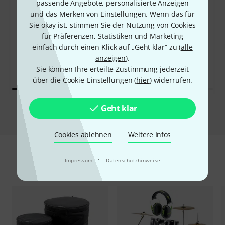
40%
passende Angebote, personalisierte Anzeigen
8%
und das Merken von Einstellungen. Wenn das für
Sie okay ist, stimmen Sie der Nutzung von Cookies
KAUFTEN
KAUFTEN
für Präferenzen, Statistiken und Marketing
Millenium Focus Junior
einfach durch einen Klick auf „Geht klar“ zu (
alle
GENAU DIESES PRODUKT
Drum Set Black
309 €
anzeigen
).
179 €
Sie können Ihre erteilte Zustimmung jederzeit
über die Cookie-Einstellungen (
hier
) widerrufen.
Geht klar
Vergleichen
Cookies ablehnen
Weitere Infos
·
Impressum
Datenschutzhinweise
Zubehör & passende Artikel