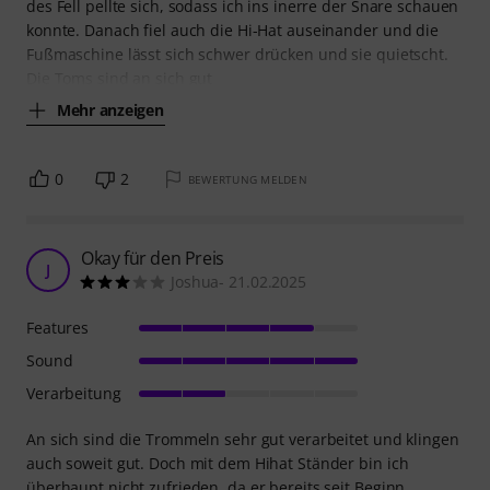
des Fell pellte sich, sodass ich ins inerre der Snare schauen
konnte. Danach fiel auch die Hi-Hat auseinander und die
Fußmaschine lässt sich schwer drücken und sie quietscht.
Die Toms sind an sich gut
Mehr anzeigen
0
2
BEWERTUNG MELDEN
Okay für den Preis
J
Joshua- 21.02.2025
Features
Sound
Verarbeitung
An sich sind die Trommeln sehr gut verarbeitet und klingen
auch soweit gut. Doch mit dem Hihat Ständer bin ich
überhaupt nicht zufrieden, da er bereits seit Beginn