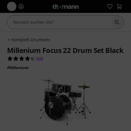
Suche 
Komplett-Drumsets
Millenium Focus 22 Drum Set Black
4.3 von 5 Sternen aus 64 Kundenbewertungen
(
64
)