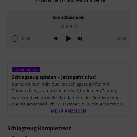
Sicherheits- und Warnhinweise
Soundbeispiele
D & B
0:00
0:00
SONDERAKTION
Schlagzeug spielen – jetzt geht’s los!
Starte deinen individuellen Schlagzeug-Pfad mit
Thomas Lang – auf deinem Level, in deinem Tempo,
wann und wo du willst. Im Rahmen der Sonderaktion,
die bis einschließlich 14. Oktober 2026 gilt, erhältst du
3 Monate exklusiven Zugang zur MyGroove School of
MEHR ANZEIGEN
Drums
– völlig kostenlos! Der Freischaltcode zur App
wird Dir automatisch per E-Mail zugeschickt.
Schlagzeug Komplettset