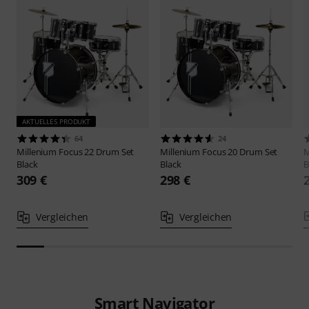
AKTUELLES PRODUKT
64
24
Millenium
Focus 22 Drum Set
Millenium
Focus 20 Drum Set
M
Black
Black
B
309 €
298 €
Vergleichen
Vergleichen
Smart Navigator