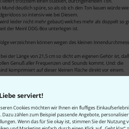
l liefert trotzdem einen stabilen, durchgehenden Ton.
m Mund deutlich spüre, so als ob ich den Ton kauen würde wie
geridoos so intensiv wie bei Diesem.
 (wird leider nicht mehr gebaut) welches mehr als doppelt so 
keit der Meinl DDG-Box unterlegen ist.
rfolge verzeichnen können wegen des kleinen Innendurchmess
g bei der Länge von 21,5 cm so dicht am eigenen Gehör ist, da
n vollen Genuß aller Frequenzen und Sounds kommt. Und: die
d komprimiert auf dieser kleinen Fläche direkt vor einem.
ein echt fetter Didge Sound kommt (ich hatte da vorher auch s
se sehr guten Videos davon überzeugen, daß dem aber so ist!
Liebe serviert!
leineren Kreis oder nur für sich selbst spielt ist das was da
seren Cookies möchten wir Ihnen ein fluffiges Einkaufserlebn
n. Dazu zählen zum Beispiel passende Angebote, personalisie
llungen. Wenn das für Sie okay ist, stimmen Sie der Nutzung 
Ding nicht mehr her. Damit macht mir Didgeridoo spielen wied
tiken und Marketing einfach durch einen Klick auf „Geht klar“ z