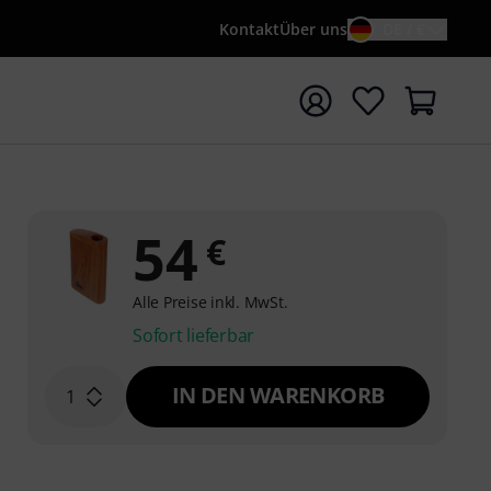
Kontakt
Über uns
DE / €
e mit Suchwort {searchTerm} starten
54
€
Alle Preise inkl. MwSt.
Sofort lieferbar
IN DEN WARENKORB
1