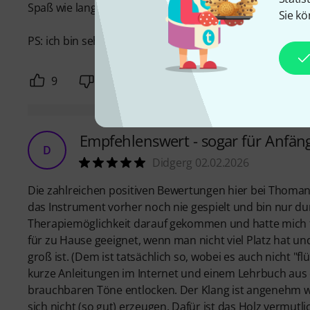
Spaß wie lange nicht mehr. (der Reim war keine Absicht-
Sie kö
PS: ich bin sehr sehr zurückhaltend bei der Vergabe von 
9
1
BEWERTUNG MELDEN
Empfehlenswert - sogar für Anfän
D
Didgerg 02.02.2026
Die zahlreichen positiven Bewertungen hier bei Thoman
das Instrument vorher noch nie gespielt und bin nur d
Therapiemöglichkeit darauf gekommen und hatte mich fü
für zu Hause geeignet, wenn man nicht viel Platz hat und
groß ist. (Dem ist tatsächlich so, wobei es auch nicht "fl
kurze Anleitungen im Internet und einem Lehrbuch aus
brauchbaren Töne entlocken. Der Klang ist angenehm w
sich nicht (so gut) erzeugen. Dafür ist das Holz vermut