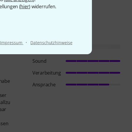
ellungen (
hier
) widerrufen.
·
Impressum
Datenschutzhinweise
Sound
Verarbeitung
 habe
Ansprache
ser
allzu
paar
ssen