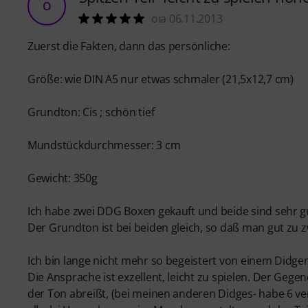
O
oia 06.11.2013
Zuerst die Fakten, dann das persönliche:
Größe: wie DIN A5 nur etwas schmaler (21,5x12,7 cm)
Grundton: Cis ; schön tief
Mundstückdurchmesser: 3 cm
Gewicht: 350g
Ich habe zwei DDG Boxen gekauft und beide sind sehr gu
Der Grundton ist bei beiden gleich, so daß man gut zu z
Ich bin lange nicht mehr so begeistert von einem Didgeri
Die Ansprache ist exzellent, leicht zu spielen. Der Gege
der Ton abreißt, (bei meinen anderen Didges- habe 6 ve