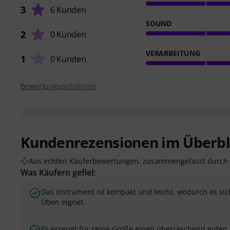
3
6 Kunden
SOUND
2
0 Kunden
VERARBEITUNG
1
0 Kunden
Bewertungsrichtlinien
Kundenrezensionen im Überbl
Aus echten Käuferbewertungen, zusammengefasst durch 
Was Käufern gefiel:
Das Instrument ist kompakt und leicht, wodurch es sic
Üben eignet.
Es erzeugt für seine Größe einen überraschend guten 