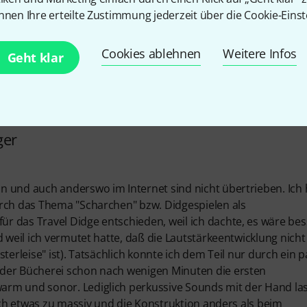
sorry)
nnen Ihre erteilte Zustimmung jederzeit über die Cookie-Einst
5 Sternen, aber hier weiß ich nicht, was noch besser ginge.
Cookies ablehnen
Weitere Infos
Geht klar
ger
n und auch anderswo im Internet sind nicht übertrieben. Ich
urch das Thema "Scharchen" bzw. Didgespielen als
r das Travel Didge entschieden, weil ich dachte, es wäre bes
 weil ich vermutet hatte, daß die Lautstärkeentwicklung nicht 
üsterleise" ist). Tatsächlich konnte ich dem Teil nur durch ein 
 der Bücherei schon nach wenigen Minuten die ersten
arm und sonor. Lediglich perkussive Sounds mit der Hand la
lich etwas zu massiv und die Konstruktion anders als beim