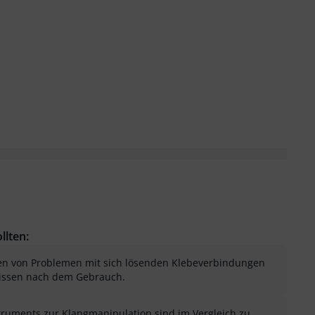
llten:
ten von Problemen mit sich lösenden Klebeverbindungen
Rissen nach dem Gebrauch.
truments zur Klangmanipulation sind im Vergleich zu