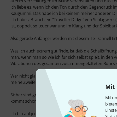
allerlei Verrenkungen im Mund veranstalten und das Tei
Ich liebe es, wenn ich den Ton durch den Gegendruck i
Kaugummi. Das habe ich bei keinem meiner anderen Did
Ich habe z.B. auch ein "Traveller Didge" von Schlagwerk
ist, doppelt so teuer war und im Klang und der Spielbar
Also gerade Anfänger werden mit diesem Teil schnell E
Was ich auch extrem gut finde, ist daß die Schallöffnun
man, wenn man so wie ich für sich selbst spielt, in de
Vibrationen des gesamten zusammengefalteten Rohrs sin
Wer nicht glauben will, daß aus so einem winzigen Teil 
meine Zweifel) kann sich auf Youtube in einigen teiwei
Mit 
Sicher sind größere Exemplare lauter, aber wenn man im k
Mit un
kommt schon echt unglaublich.
biete
Einste
Ich bin auf jeden Fall absolut begeistert und gebe das 
Statis