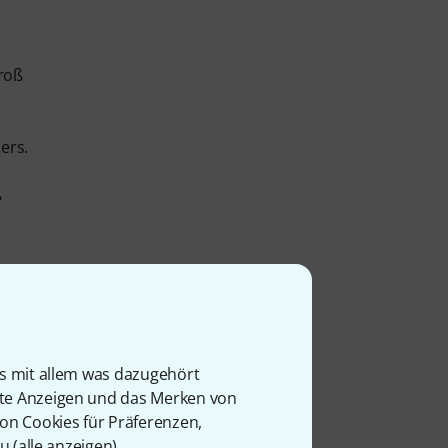
groß
ers.
ß
o
 raus
is mit allem was dazugehört
rte Anzeigen und das Merken von
von Cookies für Präferenzen,
er
u (
alle anzeigen
).