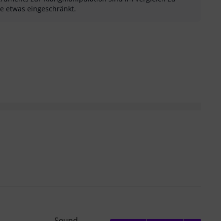
ße etwas eingeschränkt.
sung als hilfreich
menfassung als nicht hilfreich
Sound