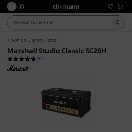
Suche 
Röhren Gitarren Topteil
Marshall Studio Classic SC20H
4.8 von 5 Sternen aus 82 Kundenbewertungen
(
82
)