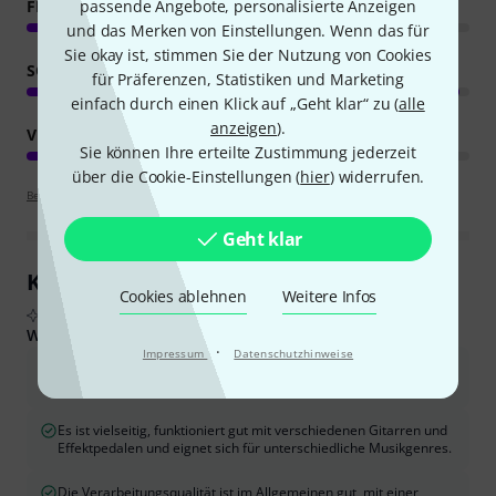
passende Angebote, personalisierte Anzeigen
FEATURES
und das Merken von Einstellungen. Wenn das für
Sie okay ist, stimmen Sie der Nutzung von Cookies
SOUND
für Präferenzen, Statistiken und Marketing
einfach durch einen Klick auf „Geht klar“ zu (
alle
anzeigen
).
VERARBEITUNG
Sie können Ihre erteilte Zustimmung jederzeit
über die Cookie-Einstellungen (
hier
) widerrufen.
Bewertungsrichtlinien
Geht klar
Kundenrezensionen im Überblick
Cookies ablehnen
Weitere Infos
Aus echten Käuferbewertungen, zusammengefasst durch KI
Was Käufern gefiel:
·
Impressum
Datenschutzhinweise
Der Verstärker liefert einen authentischen JCM 800-Sound, der
für seine klassischen Rock- und Metal-Klänge gelobt wird.
Es ist vielseitig, funktioniert gut mit verschiedenen Gitarren und
Effektpedalen und eignet sich für unterschiedliche Musikgenres.
Die Verarbeitungsqualität ist im Allgemeinen gut, mit einer