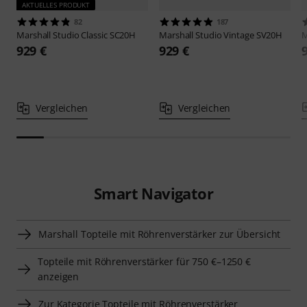
AKTUELLES PRODUKT
82
187
Marshall
Studio Classic SC20H
Marshall
Studio Vintage SV20H
M
929 €
929 €
Vergleichen
Vergleichen
Smart Navigator
Marshall Topteile mit Röhrenverstärker zur Übersicht
Topteile mit Röhrenverstärker für 750 €–1250 €
anzeigen
Zur Kategorie Topteile mit Röhrenverstärker