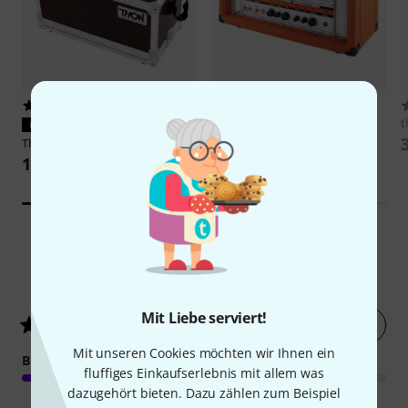
15
144
Orange
TH30H
t
PASST GARANTIERT
849 €
Thon
Case Marshall SC 20
195 €
-19%
UVP: 1.049 €
82
Kundenbewertungen
Mit Liebe serviert!
Jetzt bewerten
4.8
/ 5
Mit unseren Cookies möchten wir Ihnen ein
BEDIENUNG
fluffiges Einkaufserlebnis mit allem was
dazugehört bieten. Dazu zählen zum Beispiel