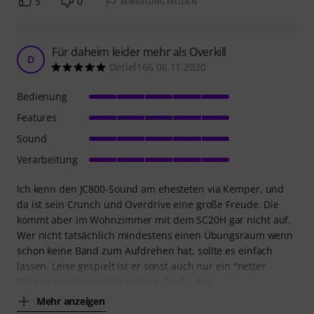
5
0
BEWERTUNG MELDEN
Für daheim leider mehr als Overkill
D
Detlef166 06.11.2020
Bedienung
Features
Sound
Verarbeitung
Ich kenn den JC800-Sound am ehesteten via Kemper, und
da ist sein Crunch und Overdrive eine große Freude. Die
kommt aber im Wohnzimmer mit dem SC20H gar nicht auf.
Wer nicht tatsächlich mindestens einen Übungsraum wenn
schon keine Band zum Aufdrehen hat, sollte es einfach
lassen. Leise gespielt ist er sonst auch nur ein "netter
Röhren-Amp" wie viele andere. Seufz. Am
Mehr anzeigen