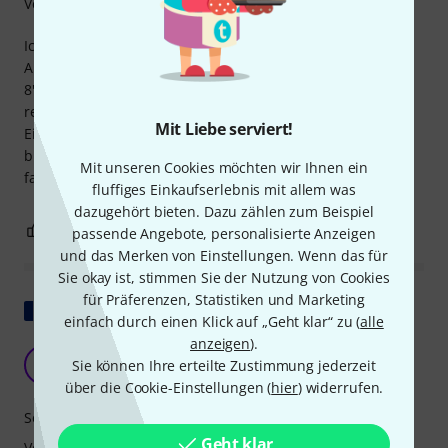
Verarbeitung
Ich habe diese Snare als Side-Snare bestellt und war beim
Ausprobieren begeistert. Wir sprechen hier von einer 14 x
8" Snare für 155 €! Die Verarbeitung entspricht dem einer
renommierten Marke und die Qualität ist beeindruckend.
Mit Liebe serviert!
Einziger Kritikpunkt ist die Snare, die ich durch eine
breitere, hochwertige ersetzt habe. Sie klingt jetzt
Mit unseren Cookies möchten wir Ihnen ein
fantastisch. Ich bin sehr zufrieden...
fluffiges Einkaufserlebnis mit allem was
dazugehört bieten. Dazu zählen zum Beispiel
3
1
BEWERTUNG MELDEN
passende Angebote, personalisierte Anzeigen
und das Merken von Einstellungen. Wenn das für
Sie okay ist, stimmen Sie der Nutzung von Cookies
für Präferenzen, Statistiken und Marketing
Original zeigen
einfach durch einen Klick auf „Geht klar“ zu (
alle
anzeigen
).
Toll
D
Sie können Ihre erteilte Zustimmung jederzeit
DoxxScat 27.11.2025
über die Cookie-Einstellungen (
hier
) widerrufen.
Sound
Geht klar
Verarbeitung