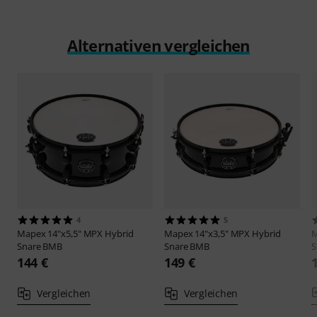
Alternativen vergleichen
4
5
Mapex
14"x5,5" MPX Hybrid
Mapex
14"x3,5" MPX Hybrid
Snare BMB
Snare BMB
S
144 €
149 €
Vergleichen
Vergleichen