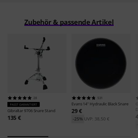
Zubehör & passende Artikel
28
531
Evans
14" Hydraulic Black Snare
PASST GARANTIERT
D
29 €
Gibraltar
9706 Snare Stand
135 €
-25%
UVP: 38,50 €