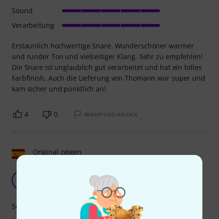
Sound
Verarbeitung
Erstaunlich hochwertige Snare. Wunderschöner warmer
und runder Ton und vielseitiger Klang. Sehr zu empfehlen!
Die Snare ist unglaublich gut verarbeitet und hat ein tolles
Farbfinish. Auch die Lieferung von Thomann war super und
kam sicher und pünktlich an!
4
0
BEWERTUNG MELDEN
Original zeigen
Eine erstaunliche Schlinge!
ES
El samurai 20.01.2025
Sound