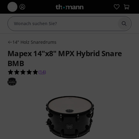
Suche 
14" Holz Snaredrums
Mapex 14"x8" MPX Hybrid Snare
BMB
4.9 von 5 Sternen aus 14 Kundenbewertungen
(
14
)